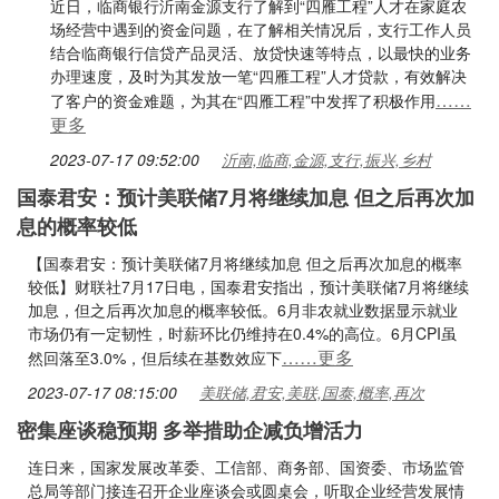
近日，临商银行沂南金源支行了解到“四雁工程”人才在家庭农
场经营中遇到的资金问题，在了解相关情况后，支行工作人员
结合临商银行信贷产品灵活、放贷快速等特点，以最快的业务
办理速度，及时为其发放一笔“四雁工程”人才贷款，有效解决
……
了客户的资金难题，为其在“四雁工程”中发挥了积极作用
更多
2023-07-17 09:52:00
沂南,临商,金源,支行,振兴,乡村
国泰君安：预计美联储7月将继续加息 但之后再次加
息的概率较低
【国泰君安：预计美联储7月将继续加息 但之后再次加息的概率
较低】财联社7月17日电，国泰君安指出，预计美联储7月将继续
加息，但之后再次加息的概率较低。6月非农就业数据显示就业
市场仍有一定韧性，时薪环比仍维持在0.4%的高位。6月CPI虽
……更多
然回落至3.0%，但后续在基数效应下
2023-07-17 08:15:00
美联储,君安,美联,国泰,概率,再次
密集座谈稳预期 多举措助企减负增活力
连日来，国家发展改革委、工信部、商务部、国资委、市场监管
总局等部门接连召开企业座谈会或圆桌会，听取企业经营发展情