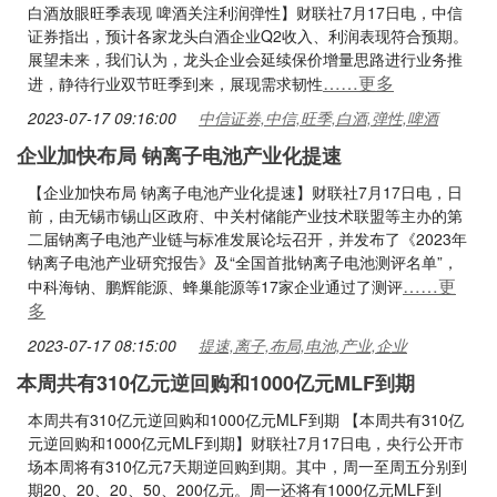
白酒放眼旺季表现 啤酒关注利润弹性】财联社7月17日电，中信
证券指出，预计各家龙头白酒企业Q2收入、利润表现符合预期。
展望未来，我们认为，龙头企业会延续保价增量思路进行业务推
……更多
进，静待行业双节旺季到来，展现需求韧性
2023-07-17 09:16:00
中信证券,中信,旺季,白酒,弹性,啤酒
企业加快布局 钠离子电池产业化提速
【企业加快布局 钠离子电池产业化提速】财联社7月17日电，日
前，由无锡市锡山区政府、中关村储能产业技术联盟等主办的第
二届钠离子电池产业链与标准发展论坛召开，并发布了《2023年
钠离子电池产业研究报告》及“全国首批钠离子电池测评名单”，
……更
中科海钠、鹏辉能源、蜂巢能源等17家企业通过了测评
多
2023-07-17 08:15:00
提速,离子,布局,电池,产业,企业
本周共有310亿元逆回购和1000亿元MLF到期
本周共有310亿元逆回购和1000亿元MLF到期 【本周共有310亿
元逆回购和1000亿元MLF到期】财联社7月17日电，央行公开市
场本周将有310亿元7天期逆回购到期。其中，周一至周五分别到
期20、20、20、50、200亿元。周一还将有1000亿元MLF到