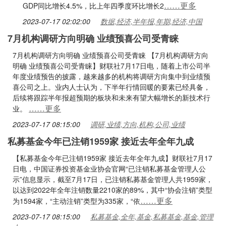
……更多
GDP同比增长4.5%，比上年四季度环比增长2
2023-07-17 02:02:00
数据,经济,半年报,年期,经济,中国
7月机构调研方向明确 业绩预喜公司受青睐
7月机构调研方向明确 业绩预喜公司受青睐 【7月机构调研方向
明确 业绩预喜公司受青睐】财联社7月17日电，随着上市公司半
年度业绩预告的披露，越来越多的机构将调研方向集中到业绩预
喜公司之上。业内人士认为，下半年行情回暖的要素已经具备，
后续将跟踪半年报超预期的板块和未来有望大幅增长的新技术行
……更多
业。
2023-07-17 08:15:00
调研,业绩,方向,机构,公司,业绩
私募基金今年已注销1959家 接近去年全年九成
【私募基金今年已注销1959家 接近去年全年九成】财联社7月17
日电，中国证券投资基金业协会官网“已注销私募基金管理人公
示”信息显示，截至7月17日，已注销私募基金管理人共1959家，
以达到2022年全年注销数量2210家的89%，其中“协会注销”类型
……更多
为1594家，“主动注销”类型为335家，“依
2023-07-17 08:15:00
私募基金,全年,基金,私募基金,基金,管理