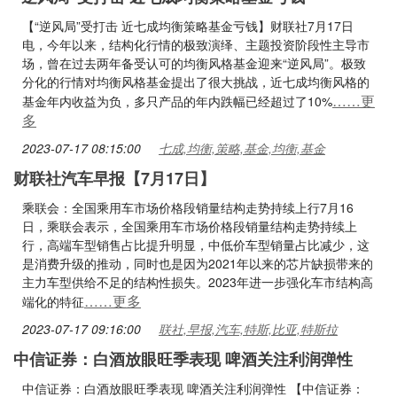
【“逆风局”受打击 近七成均衡策略基金亏钱】财联社7月17日
电，今年以来，结构化行情的极致演绎、主题投资阶段性主导市
场，曾在过去两年备受认可的均衡风格基金迎来“逆风局”。极致
分化的行情对均衡风格基金提出了很大挑战，近七成均衡风格的
……更
基金年内收益为负，多只产品的年内跌幅已经超过了10%
多
2023-07-17 08:15:00
七成,均衡,策略,基金,均衡,基金
财联社汽车早报【7月17日】
乘联会：全国乘用车市场价格段销量结构走势持续上行7月16
日，乘联会表示，全国乘用车市场价格段销量结构走势持续上
行，高端车型销售占比提升明显，中低价车型销量占比减少，这
是消费升级的推动，同时也是因为2021年以来的芯片缺损带来的
主力车型供给不足的结构性损失。2023年进一步强化车市结构高
……更多
端化的特征
2023-07-17 09:16:00
联社,早报,汽车,特斯,比亚,特斯拉
中信证券：白酒放眼旺季表现 啤酒关注利润弹性
中信证券：白酒放眼旺季表现 啤酒关注利润弹性 【中信证券：