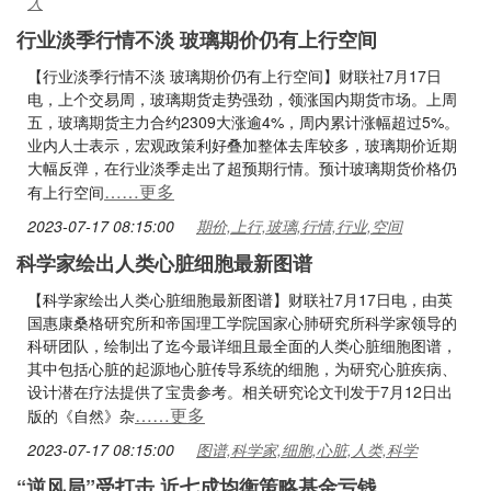
人
行业淡季行情不淡 玻璃期价仍有上行空间
【行业淡季行情不淡 玻璃期价仍有上行空间】财联社7月17日
电，上个交易周，玻璃期货走势强劲，领涨国内期货市场。上周
五，玻璃期货主力合约2309大涨逾4%，周内累计涨幅超过5%。
业内人士表示，宏观政策利好叠加整体去库较多，玻璃期价近期
大幅反弹，在行业淡季走出了超预期行情。预计玻璃期货价格仍
……更多
有上行空间
2023-07-17 08:15:00
期价,上行,玻璃,行情,行业,空间
科学家绘出人类心脏细胞最新图谱
【科学家绘出人类心脏细胞最新图谱】财联社7月17日电，由英
国惠康桑格研究所和帝国理工学院国家心肺研究所科学家领导的
科研团队，绘制出了迄今最详细且最全面的人类心脏细胞图谱，
其中包括心脏的起源地心脏传导系统的细胞，为研究心脏疾病、
设计潜在疗法提供了宝贵参考。相关研究论文刊发于7月12日出
……更多
版的《自然》杂
2023-07-17 08:15:00
图谱,科学家,细胞,心脏,人类,科学
“逆风局”受打击 近七成均衡策略基金亏钱