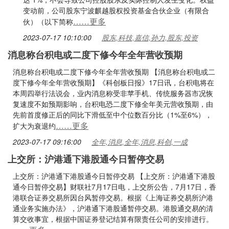
变动前，公司股东宁波麒越股权投资基金合伙企业（有限合
……更多
伙）（以下简称
2023-07-17 10:10:00
股东,科技,嘉信,孙力,股东,投资
消息称台积电或二度下修今年全年营收预期
消息称台积电或二度下修今年全年营收预期 【消息称台积电或二
度下修今年全年营收预期】《科创板日报》17日讯，台积电将在
本周四举行法说会，业内消息称受非苹手机、传统服务器市况恢
复速度不如预期影响，台积电恐二度下修全年美元营收预期，由
先前首度修正后的同比下滑低至中个位数百分比（1%至6%），
……更多
扩大为衰退约
2023-07-17 09:16:00
全年,消息,全年,消息,科创,一成
上交所：沪港通下港股通今日暂停交易
上交所：沪港通下港股通今日暂停交易 【上交所：沪港通下港股
通今日暂停交易】财联社7月17日电，上交所公告，7月17日，香
港联合证券交易所因台风暂停交易。根据《上海证券交易所沪港
通业务实施办法》，沪港通下港股通暂停交易。港股通交易的清
算交收事宜，根据中国证券登记结算有限责任公司的安排进行。