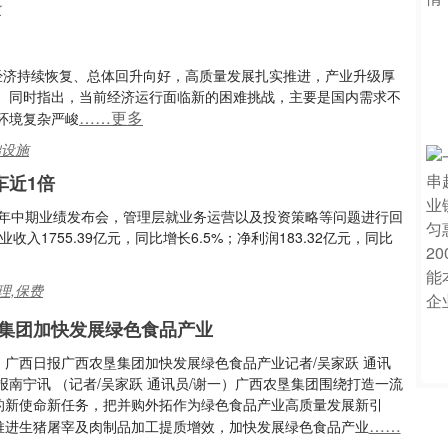
数
经济持续恢复、总体回升向好，高质量发展扎实推进，产业升级厚
。同时指出，当前经济运行面临新的困难挑战，主要是国内需求不
……更多
环境复杂严峻
础设施
车近1倍
023年中期业绩发布会，管理层就业务运营以及投资策略等问题进行回
入1755.39亿元，同比增长6.5%；净利润183.32亿元，同比
理,保费
集团加快发展绿色食品产业
：广西日报广西农垦集团加快发展绿色食品产业记者/吴家跃 通讯
报南宁讯 （记者/吴家跃 通讯员/谢一）广西农垦集团围绕打造一流
的新使命新任务，把并购外拓作为绿色食品产业高质量发展新引
……
推进生猪屠宰及肉制品加工提质增效，加快发展绿色食品产业