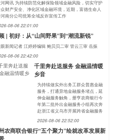
大河网讯 为持续防范化解保险领域金融风险，切实守护
群众财产安全、净化区域金融环境，近期，富德生命人
寿河南分公司统筹全域反诈宣传工作
026-08-06 22:01:00
频 | 初好：从“山间野果”到“潮流新锐”
天眼新闻记者 江婷婷编辑 鲍贝贝二审 管云三审 岳振
026-08-06 22:42:00
千里奔赴送服务 金融温情暖
乡音
为持续做实外出务工群众普惠金融
服务，打通异地金融服务堵点，延
伸金融服务触角，册亨农商银行今
年第二批外出金融服务小组再次奔
赴浙江省义乌市开展跨省金融服务
2026-08-06 22:52:00
州农商联合银行“五个聚力”绘就改革发展新
景