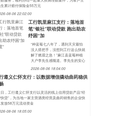
理赔服务，顺利办结一起重大疾病理赔案件，为客户王
先生累计赔付保险金55万元
026-08-06 22:02:00
工行凯里麻江支行：落地首
笔“银社”联动贷款 跑出助农
纾困“加
“种蓝莓七八年了，遇到天灾最怕
没人搭把手，没想到工行这么快就
解了燃眉之急！”麻江县蓝莓种植
大户李先生感慨道。李先生的安心
2026-08-06 18:04:00
行遵义仁怀支行：以数据增信撬动曲药稳供
畅
近日，工行遵义仁怀支行以灵活的线上信用贷款产品“经
营快贷”，为当地一家主营酒类经营及曲药销售的企业快
速发放58万元流动资金
026-08-06 18:05:00