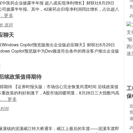
1家中医药企业披露半年报 超八成实现净利增长】财联社8月29日
家公司披露半年报。其中，42家药企归母净利润同比增长，占比超八
…更多
2
长,医药
必应聊天
软Windows Copilot预览版推出企业版必应聊天】财联社8月29日
ows Copilot预览版中为Dev频道符合条件的商业客户推出企业版
在
后续政策值得期待
得期待 【证券时报头版：市场信心完全恢复尚需时间 后续政策值
工
多重政策的利好刺激下，A股市场回暖明显，8月28日三大指数均高
保
……更多
,时间
2
蕨溪镇的泥溪岷江特大桥通车，岷江上最后的车渡——泥溪车渡即