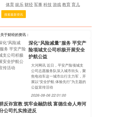
体育
娱乐
财经
军事
科技
游戏
教育
育儿
搜索最新资讯
多关于
财经
的资讯：
深化“风险减量”服务 平安产
险项城支公司积极开展安全
护航公益
大河网讯 近日，平安产险项城支
公司志愿服务队深入城市街头，聚
焦电动车这一城市出行主力军，开
展以“安全护航·体验先行”为主题的
公益宣传活动
2026-08-06 22:01:00
耕反诈宣教 筑牢金融防线 富德生命人寿河
分公司扎实推进反