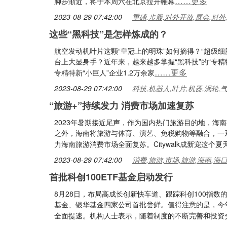
……更多
脚步渐近，将于本周六在北京拉开帷幕
2023-08-29 07:42:00
重磅,步履,对外开放,展会,对外
这些“黑科技”是怎样炼成的？
航空发动机叶片这颗“皇冠上的明珠”如何摘得？“超级细
台上大显身手？近年来，越来越多掌握“黑科技”的“专
……更多
专精特新“小巨人”企业1.2万余家
2023-08-29 07:42:00
科技,机器人,叶片,机器,涡轮,
“旅游+”持续发力 消费市场加速复苏
2023年暑期接近尾声，作为国内热门旅游目的地，海南整
之外，海南将旅游与体育、演艺、免税购物等融合，一
力海南旅游消费市场全面复苏。Citywalk成新宠这个夏
2023-08-29 07:42:00
消费,旅游,市场,旅游,海南,海
首批科创100ETF基金启动发行
8月28日，布局高成长创新快车道、跟踪科创100指数
基金、银华基金四家公司首批尝鲜。值得注意的是，今
全面提速。机构人士表示，随着制度的不断完善和投资