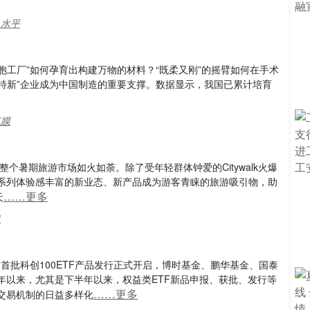
,水平
胞工厂”如何孕育出构建万物的材料？“既柔又刚”的摇臂如何在手术
精特新”企业成为中国制造的重要支撑。数据显示，我国已累计培育
气膜
个暑期旅游市场如火如荼。除了受年轻群体钟爱的Citywalk火爆
系列体验感丰富的新业态、新产品成为游客青睐的旅游吸引物，助
……更多
天
口
的首批科创100ETF产品发行正式开启，博时基金、鹏华基金、国泰
年以来，尤其是下半年以来，权益类ETF新品申报、获批、发行等
……更多
交易机制的日益多样化