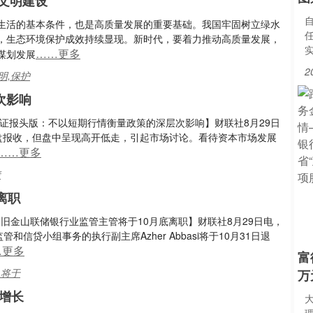
文明建设
生活的基本条件，也是高质量发展的重要基础。我国牢固树立绿水
，生态环境保护成效持续显现。新时代，要着力推动高质量发展，
……更多
谋划发展
2
明,保护
次影响
证报头版：不以短期行情衡量政策的深层次影响】财联社8月29日
盘报收，但盘中呈现高开低走，引起市场讨论。看待资本市场发展
……更多
情
离职
旧金山联储银行业监管主管将于10月底离职】财联社8月29日电，
信贷小组事务的执行副主席Azher Abbasi将于10月31日退
…更多
富
,将于
万
利增长