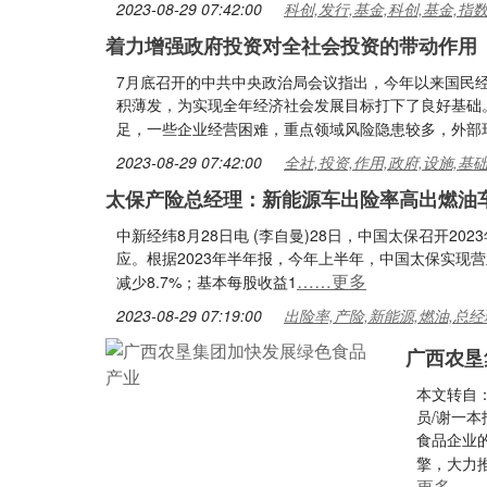
2023-08-29 07:42:00
科创,发行,基金,科创,基金,指
着力增强政府投资对全社会投资的带动作用
7月底召开的中共中央政治局会议指出，今年以来国民
积薄发，为实现全年经济社会发展目标打下了良好基础
足，一些企业经营困难，重点领域风险隐患较多，外部
2023-08-29 07:42:00
全社,投资,作用,政府,设施,基
太保产险总经理：新能源车出险率高出燃油
中新经纬8月28日电 (李自曼)28日，中国太保召开2
应。根据2023年半年报，今年上半年，中国太保实现营业收
……更多
减少8.7%；基本每股收益1
2023-08-29 07:19:00
出险率,产险,新能源,燃油,总经
广西农垦
本文转自
员/谢一本
食品企业
擎，大力
更多