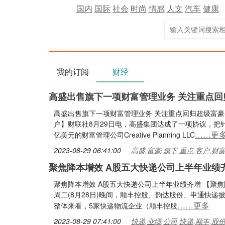
国内
国际
社会
时尚
情感
人文
汽车
健康
我的订阅
财经
高盛出售旗下一项财富管理业务 关注重点回
高盛出售旗下一项财富管理业务 关注重点回归超级富豪
户】财联社8月29日电，高盛集团达成了一项协议，把针
……更
亿美元的财富管理公司Creative Planning LLC
2023-08-29 06:41:00
高盛,富豪,旗下,重点,客户,财
聚焦降本增效 A股五大快递公司上半年业绩
聚焦降本增效 A股五大快递公司上半年业绩齐增 【聚焦
周二(8月28日)晚间，顺丰控股、韵达股份、申通快递
……更多
整体来看，5家快递物流企业（顺丰控股
2023-08-29 07:41:00
快递,业绩,公司,快递,顺丰,股