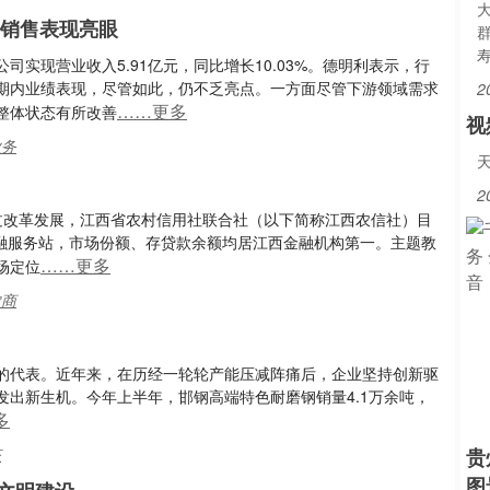
外销售表现亮眼
公司实现营业收入5.91亿元，同比增长10.03%。德明利表示，行
期内业绩表现，尽管如此，仍不乏亮点。一方面尽管下游领域需求
2
……更多
整体状态有所改善
视
业务
2
过改革发展，江西省农村信用社联合社（以下简称江西农信社）目
个金融服务站，市场份额、存贷款余额均居江西金融机构第一。主题教
……更多
场定位
农商
的代表。近年来，在历经一轮轮产能压减阵痛后，企业坚持创新驱
出新生机。今年上半年，邯钢高端特色耐磨钢销量4.1万余吨，
多
态
贵
图