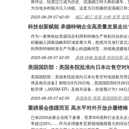
将停运，轮渡过江成为历史。泥溪岷江特大桥的通车，
为当地乡村振兴注入动能。这是当日拍摄的泥溪岷江特
2023-08-29 07:42:00
岷江,岷江,泥溪,大桥,宏景,宜
科技创新赋能 承德特钢企业高质量发展走出
作为一家将钒钛资源综合利用和特钢生产有机结合的企业
积极融入国家战略和区域发展大局，抢抓河北省打造北
利用和特钢研发生产为重心的战略转型，持续推进建链
2023-08-29 07:42:00
承德,特钢,加速度,科技创新,高
美国国防部：美国务院批准向日本出售空对
美国国防部：美国务院批准向日本出售空对地巡航导弹
弹及相关设备】财联社8月29日电，美国国防部8月2
航导弹（JASSM-ER）及相关设备，价值预计为1.04
2023-08-29 07:42:00
美国务院,美国,美国国防部,国
重磅展会接踵而至 高水平对外开放步履铿锵
已有2200余家企业线下参展，世界500强和行业龙头企
率超过20%……作为全球服务贸易领域规模最大的综合