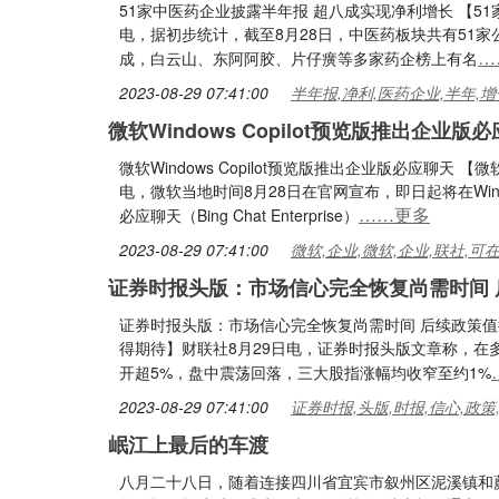
51家中医药企业披露半年报 超八成实现净利增长 【5
电，据初步统计，截至8月28日，中医药板块共有51
…
成，白云山、东阿阿胶、片仔癀等多家药企榜上有名
2023-08-29 07:41:00
半年报,净利,医药企业,半年,增
微软Windows Copilot预览版推出企业版
微软Windows Copilot预览版推出企业版必应聊天 【微
电，微软当地时间8月28日在官网宣布，即日起将在Wind
……更多
必应聊天（Bing Chat Enterprise）
2023-08-29 07:41:00
微软,企业,微软,企业,联社,可
证券时报头版：市场信心完全恢复尚需时间 
证券时报头版：市场信心完全恢复尚需时间 后续政策值
得期待】财联社8月29日电，证券时报头版文章称，在
开超5%，盘中震荡回落，三大股指涨幅均收窄至约1%
2023-08-29 07:41:00
证券时报,头版,时报,信心,政策
岷江上最后的车渡
八月二十八日，随着连接四川省宜宾市叙州区泥溪镇和