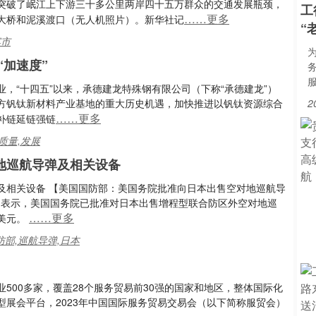
突破了岷江上下游三十多公里两岸四十五万群众的交通发展瓶颈，
工
……更多
大桥和泥溪渡口（无人机照片）。新华社记
“
宾市
“加速度”
，“十四五”以来，承德建龙特殊钢有限公司（下称“承德建龙”）
方钒钛新材料产业基地的重大历史机遇，加快推进以钒钛资源综合
2
……更多
补链延链强链
质量,发展
地巡航导弹及相关设备
及相关设备 【美国国防部：美国务院批准向日本出售空对地巡航导
8日表示，美国国务院已批准对日本出售增程型联合防区外空对地巡
……更多
亿美元。
防部,巡航导弹,日本
业500多家，覆盖28个服务贸易前30强的国家和地区，整体国际化
型展会平台，2023年中国国际服务贸易交易会（以下简称服贸会）