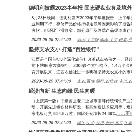
德明利披露2023半年报 固态硬盘业务及境
8月28日晚间，德明利发布2023年半年度报告，上半年
业周期下行、存储产品价格持续走低等因素影响了报告
疲软，但环比下滑收窄，部分原厂及终端产品渠道库存
2023-08-29 07:41:00
德明,半年报,固态,半年,硬盘,
坚持支农支小 打造“百姓银行”
江西是全国首批8个深化农信社改革试点省份之一。经
前下辖86家农商银行、2300多个支行网点、1.4万
育开展以来，江西农信社进一步明确坚持支农支小的市
2023-08-29 07:41:00
支农,百姓,银行,农信社,农信,
经济向新 生态向绿 民生向暖
（上接第一版）邯钢曾是老工业城市邯郸传统钢铁产业
动，开展先进钢铁材料研发、智能制造技术应用等，焕发
……更
家电板订货量34.8万吨，同比分别增长24.39%
2023-08-29 07:41:00
民生,生态,经济,寿光,北京,生