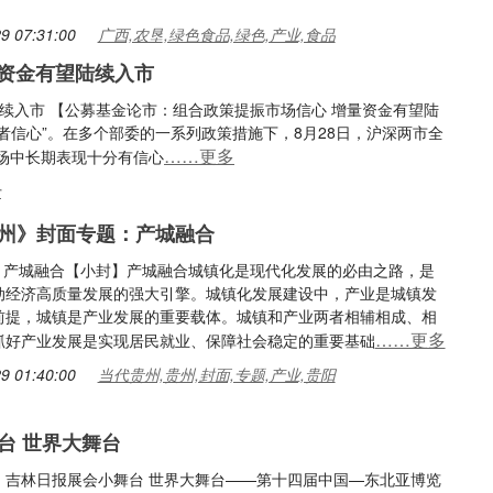
9 07:31:00
广西,农垦,绿色食品,绿色,产业,食品
资金有望陆续入市
续入市 【公募基金论市：组合政策提振市场信心 增量资金有望陆
者信心”。在多个部委的一系列政策措施下，8月28日，沪深两市全
……更多
场中长期表现十分有信心
金
州》封面专题：产城融合
 · 产城融合【小封】产城融合城镇化是现代化发展的必由之路，是
动经济高质量发展的强大引擎。城镇化发展建设中，产业是城镇发
前提，城镇是产业发展的重要载体。城镇和产业两者相辅相成、相
……更多
抓好产业发展是实现居民就业、保障社会稳定的重要基础
9 01:40:00
当代贵州,贵州,封面,专题,产业,贵阳
台 世界大舞台
：吉林日报展会小舞台 世界大舞台——第十四届中国—东北亚博览