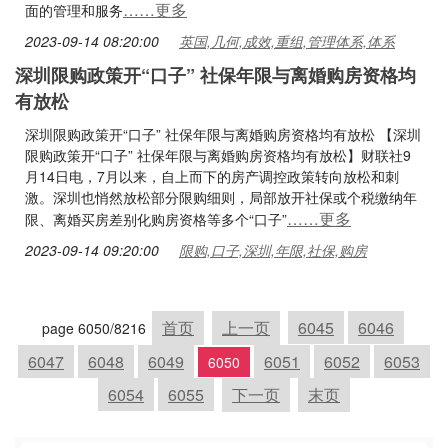
……更多
面的管理和服务
2023-09-14 08:20:00
英国,几何,成效,重组,管理体系,体系
深圳限购政策开“口子” 社保年限与离婚购房资格均
有放松
深圳限购政策开“口子” 社保年限与离婚购房资格均有放松 【深圳
限购政策开“口子” 社保年限与离婚购房资格均有放松】财联社9
月14日电，7月以来，自上而下的房产调控政策转向放松和刺
激。深圳也悄然放松部分限购细则，局部放开社保或个税缴纳年
……更多
限、离婚买房差别化购房资格等多个“口子”
2023-09-14 09:20:00
限购,口子,深圳,年限,社保,购房
首页
上一页
6045
6046
page 6050/8216
6047
6048
6049
6051
6052
6053
6050
6054
6055
下一页
末页