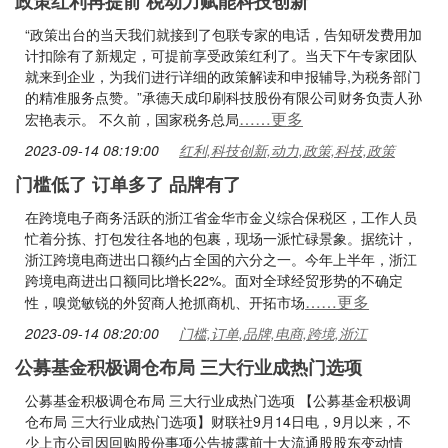
政策红利再提前 税动力赋能科技创新
“政策出台的当天我们就接到了包联专家的电话，告知研发费用加
计扣除有了新规定，可提前享受政策红利了。当天下午专家团队
就来到企业，为我们进行详细的政策解读和申报辅导,为税务部门
的精准服务点赞。”承德天成印刷科技股份有限公司财务负责人孙
……更多
宏艳表示。 不久前，国家税务总局
2023-09-14 08:19:00
红利,科技创新,动力,政策,科技,政策
门槛低了 订单多了 品牌有了
在跨境电子商务活跃的浙江省金华市金义综合保税区，工作人员
忙着分拣、打包发往各地的包裹，现场一派忙碌景象。据统计，
浙江跨境电商进出口额约占全国的六分之一。今年上半年，浙江
跨境电商进出口额同比增长22%。面对全球经贸形势的不确定
……更多
性，嗅觉敏锐的外贸商人抢抓商机、开拓市场
2023-09-14 08:20:00
门槛,订单,品牌,电商,跨境,浙江
公募基金积极调仓布局 三大行业成热门选项
公募基金积极调仓布局 三大行业成热门选项 【公募基金积极调
仓布局 三大行业成热门选项】财联社9月14日电，9月以来，不
少上市公司因回购股份事项公告披露前十大流通股股东变动情