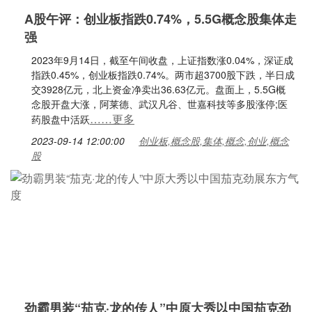
A股午评：创业板指跌0.74%，5.5G概念股集体走
强
2023年9月14日，截至午间收盘，上证指数涨0.04%，深证成
指跌0.45%，创业板指跌0.74%。两市超3700股下跌，半日成
交3928亿元，北上资金净卖出36.63亿元。盘面上，5.5G概
念股开盘大涨，阿莱德、武汉凡谷、世嘉科技等多股涨停;医
……更多
药股盘中活跃
2023-09-14 12:00:00
创业板,概念股,集体,概念,创业,概念
股
劲霸男装“茄克·龙的传人”中原大秀以中国茄克劲