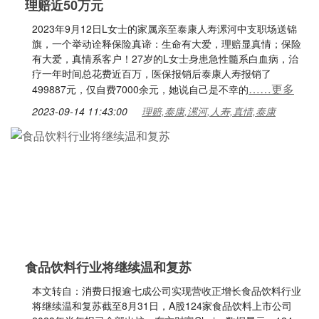
理赔近50万元
2023年9月12日L女士的家属亲至泰康人寿漯河中支职场送锦
旗，一个举动诠释保险真谛：生命有大爱，理赔显真情；保险
有大爱，真情系客户！27岁的L女士身患急性髓系白血病，治
疗一年时间总花费近百万，医保报销后泰康人寿报销了
……更多
499887元，仅自费7000余元，她说自己是不幸的
2023-09-14 11:43:00
理赔,泰康,漯河,人寿,真情,泰康
食品饮料行业将继续温和复苏
本文转自：消费日报逾七成公司实现营收正增长食品饮料行业
将继续温和复苏截至8月31日，A股124家食品饮料上市公司