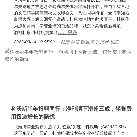
尔夫邀请赛在思念果岭高尔夫俱乐部挥杆开赛，来自全省各地
的长江商学院河南校友以球会友，共话同学情谊。受河南知名
白酒大商金辉云酒货仓邀请，杜康倾情助力此项赛事。杜康作
为源起河南、享誉全球的白酒品牌，以旗下高端豫酒典范——
……更多
酒祖杜康·小封坛为媒介
2023-09-14 12:05:00
杜康,封坛,圈层,商学,高球,长江
科沃斯半年报弱同行：净利润下滑超三成，销售费
用极速增长的隐忧
《港湾商业观察》施子夫“狂飙”失速，科沃斯（603486.SH）
这下犯了难。日前，扫地机领域龙头企业科沃斯披露了自身