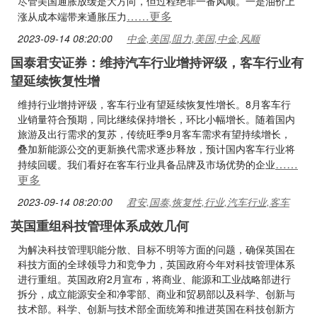
尽管美国通胀放缓是大方向，但过程绝非一番风顺。一是油价上
……更多
涨从成本端带来通胀压力
2023-09-14 08:20:00
中金,美国,阻力,美国,中金,风顺
国泰君安证券：维持汽车行业增持评级，客车行业有
望延续恢复性增
维持行业增持评级，客车行业有望延续恢复性增长。8月客车行
业销量符合预期，同比继续保持增长，环比小幅增长。随着国内
旅游及出行需求的复苏，传统旺季9月客车需求有望持续增长，
叠加新能源公交的更新换代需求逐步释放，预计国内客车行业将
……
持续回暖。我们看好在客车行业具备品牌及市场优势的企业
更多
2023-09-14 08:20:00
君安,国泰,恢复性,行业,汽车行业,客车
英国重组科技管理体系成效几何
为解决科技管理职能分散、目标不明等方面的问题，确保英国在
科技方面的全球领导力和竞争力，英国政府今年对科技管理体系
进行重组。英国政府2月宣布，将商业、能源和工业战略部进行
拆分，成立能源安全和净零部、商业和贸易部以及科学、创新与
技术部。科学、创新与技术部全面统筹和推进英国在科技创新方