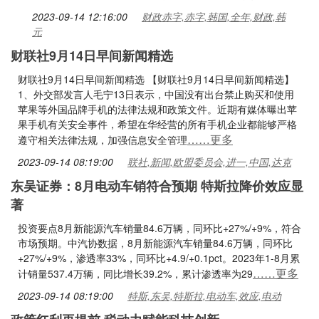
2023-09-14 12:16:00
财政赤字,赤字,韩国,全年,财政,韩
元
财联社9月14日早间新闻精选
财联社9月14日早间新闻精选 【财联社9月14日早间新闻精选】
1、外交部发言人毛宁13日表示，中国没有出台禁止购买和使用
苹果等外国品牌手机的法律法规和政策文件。近期有媒体曝出苹
果手机有关安全事件，希望在华经营的所有手机企业都能够严格
……更多
遵守相关法律法规，加强信息安全管理
2023-09-14 08:19:00
联社,新闻,欧盟委员会,进一,中国,达克
东吴证券：8月电动车销符合预期 特斯拉降价效应显
著
投资要点8月新能源汽车销量84.6万辆，同环比+27%/+9%，符合
市场预期。中汽协数据，8月新能源汽车销量84.6万辆，同环比
+27%/+9%，渗透率33%，同环比+4.9/+0.1pct。2023年1-8月累
……更多
计销量537.4万辆，同比增长39.2%，累计渗透率为29
2023-09-14 08:19:00
特斯,东吴,特斯拉,电动车,效应,电动