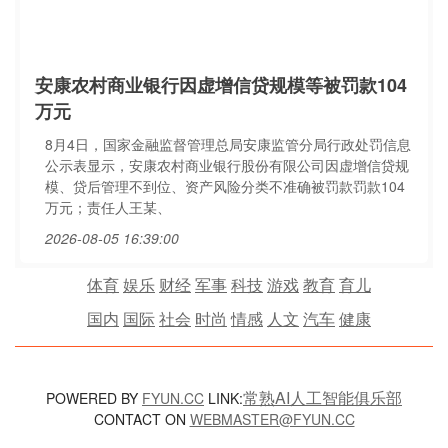
安康农村商业银行因虚增信贷规模等被罚款104
万元
8月4日，国家金融监督管理总局安康监管分局行政处罚信息
公示表显示，安康农村商业银行股份有限公司因虚增信贷规
模、贷后管理不到位、资产风险分类不准确被罚款罚款104
万元；责任人王某、
2026-08-05 16:39:00
体育
娱乐
财经
军事
科技
游戏
教育
育儿
国内
国际
社会
时尚
情感
人文
汽车
健康
常熟AI人工智能俱乐部
POWERED BY
FYUN.CC
LINK:
CONTACT ON
WEBMASTER@FYUN.CC