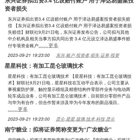
东兴证券拟出资3.4 亿设赔付账户 用于泽达易盛案投
资者损失
东兴证券拟出资3.4 亿设赔付账户 用于泽达易盛案投资者损失赔
偿 【东兴证券拟出资3.4 亿设赔付账户 用于泽达易盛案投资者损
失赔偿】财联社9月21日电，东兴证券发布公告，公司拟与其他
中介机构及相关当事方拟共同出资 3.4 亿元设立泽达易盛事件赔
……更多
付专项资金账户
2023-09-21 19:23:00
东兴,账户,投资者,损失,证券,投资
星星科技：有加工昆仑玻璃技术
星星科技：有加工昆仑玻璃技术 【星星科技：有加工昆仑玻璃技
术】财联社9月21日电，星星科技在互动平台表示，公司主要从
事视窗防护屏、触控显示模组及精密结构件零部件业务与电动两
轮车成品业务，公司有加工昆仑玻璃技术，目前部分零部件产品
与华为有合作，但合作暂未涉及华为今年发布的新品项目。
……更多
2023-09-21 19:23:00
昆仑,星星,玻璃,技术,科技,昆仑
南宁糖业：拟将证券简称变更为“广农糖业”
南宁糖业：拟将证券简称变更为“广农糖业” 【南宁糖业：拟将证