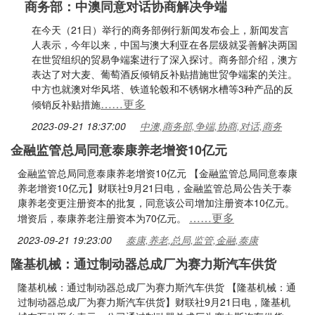
商务部：中澳同意对话协商解决争端
在今天（21日）举行的商务部例行新闻发布会上，新闻发言
人表示，今年以来，中国与澳大利亚在各层级就妥善解决两国
在世贸组织的贸易争端案进行了深入探讨。商务部介绍，澳方
表达了对大麦、葡萄酒反倾销反补贴措施世贸争端案的关注。
中方也就澳对华风塔、铁道轮毂和不锈钢水槽等3种产品的反
……更多
倾销反补贴措施
2023-09-21 18:37:00
中澳,商务部,争端,协商,对话,商务
金融监管总局同意泰康养老增资10亿元
金融监管总局同意泰康养老增资10亿元 【金融监管总局同意泰康
养老增资10亿元】财联社9月21日电，金融监管总局公告关于泰
康养老变更注册资本的批复，同意该公司增加注册资本10亿元。
……更多
增资后，泰康养老注册资本为70亿元。
2023-09-21 19:23:00
泰康,养老,总局,监管,金融,泰康
隆基机械：通过制动器总成厂为赛力斯汽车供货
隆基机械：通过制动器总成厂为赛力斯汽车供货 【隆基机械：通
过制动器总成厂为赛力斯汽车供货】财联社9月21日电，隆基机