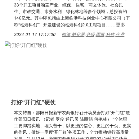
33个开工项目涵盖产业、综保、住宅、商文体旅、社会民
生、市政交通、水务水利、绿化林地等多个领域，总投资约
146亿元。其中即包括由上海临港科技创业中心有限公司（下
……更多
称“临港科创”）开发建设的临港科创2.0工程项目
2024-01-17 17:17:00
临港,孵化器,升级,国家,科技,企业
打好“开门红”硬仗
本文转自：邵阳日报新宁农商银行召开动员会打好“开门红”硬
仗邵阳日报讯 （记者 罗俊 通讯员 陆丽娟 何艳林） “全体职
工要脚踏实地、埋头苦干，以更强的信心、更足的干劲、更实
的作风，做好一季度‘开门红’各项工作，全力推动银行高质量
发展。”1月12日，新宁农商银行召开“奋进2024”开门红动员