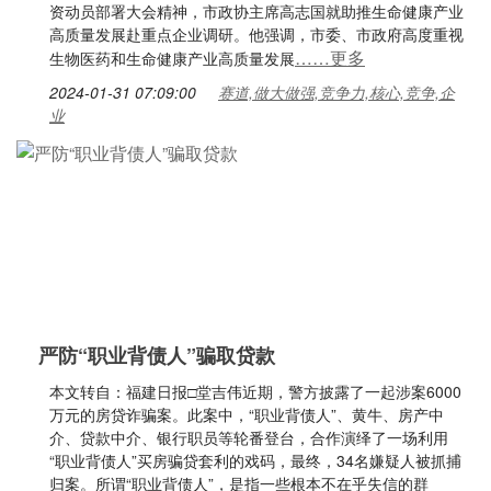
资动员部署大会精神，市政协主席高志国就助推生命健康产业
高质量发展赴重点企业调研。他强调，市委、市政府高度重视
……更多
生物医药和生命健康产业高质量发展
2024-01-31 07:09:00
赛道,做大做强,竞争力,核心,竞争,企
业
严防“职业背债人”骗取贷款
本文转自：福建日报□堂吉伟近期，警方披露了一起涉案6000
万元的房贷诈骗案。此案中，“职业背债人”、黄牛、房产中
介、贷款中介、银行职员等轮番登台，合作演绎了一场利用
“职业背债人”买房骗贷套利的戏码，最终，34名嫌疑人被抓捕
归案。所谓“职业背债人”，是指一些根本不在乎失信的群