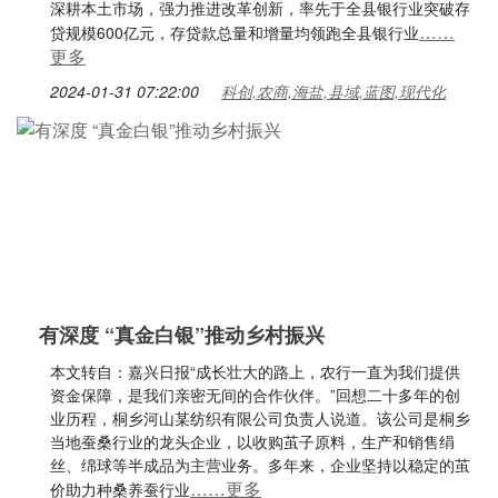
深耕本土市场，强力推进改革创新，率先于全县银行业突破存
……
贷规模600亿元，存贷款总量和增量均领跑全县银行业
更多
2024-01-31 07:22:00
科创,农商,海盐,县域,蓝图,现代化
有深度 “真金白银”推动乡村振兴
本文转自：嘉兴日报“成长壮大的路上，农行一直为我们提供
资金保障，是我们亲密无间的合作伙伴。”回想二十多年的创
业历程，桐乡河山某纺织有限公司负责人说道。该公司是桐乡
当地蚕桑行业的龙头企业，以收购茧子原料，生产和销售绢
丝、绵球等半成品为主营业务。多年来，企业坚持以稳定的茧
……更多
价助力种桑养蚕行业