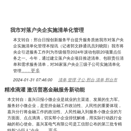
我市对落户央企实施清单化管理
本文转自：邢台日报创新服务平台提升服务质效我市对落户央
企实施清单化管理本报讯（记者郭文静通讯员刘晓阳）我市将
央企引进服务工作列为市级领导2024年滚动包联20项重点任
务之一。今年，通过建立落户央企项目推进清单、包联责任清
单和需求服务清单，对36家落户央企三级子公司实施清单化
……更多
管理
2024-01-31 07:46:00
清单,管理,子公,邢台,清单,邢台市
精准滴灌 激活普惠金融服务新动能
本文转自：嘉兴日报小微企业是就业的主渠道、发展的生力军。
服务好小微企业，是坚持金融工作政治性、人民性的重要体现，
嘉兴分行将金融工作的政治性、人民性融入到服务小微企业的方
方面面、点点滴滴，切实帮小企业排忧解难，用实际行动践行金
融的初心使命。嘉兴某电气有限公司是工信部公布的第三批专精
……更多
特新“小巨人”企业