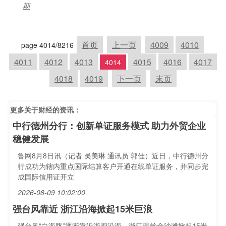
期
首页
上一页
4009
4010
page 4014/8216
4011
4012
4013
4015
4016
4017
4014
4018
4019
下一页
末页
更多关于
财经
的资讯：
中行德州分行：创新单证服务模式 助力外贸企业
稳健发展
鲁网8月8日讯（记者 吴美琳 通讯员 郭佳）近日，中行德州分
行成功为辖内重点国际结算客户开通在线单证服务，并同步完
成国际信用证开立
2026-08-09 10:02:00
强台风靠近 浙江沿海掀起15米巨浪
强台风“白海豚”逐渐靠近浙闽沿海，浙江温岭金沙滩掀起15米