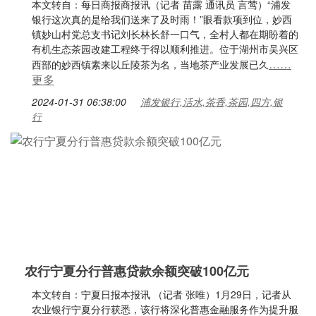
本文转自：每日商报商报讯（记者 苗露 通讯员 言莺）“浦发
银行这次真的是给我们送来了及时雨！”眼看款项到位，妙西
镇妙山村党总支书记刘长林长舒一口气，全村人都在期盼着的
有机生态茶园改建工程终于得以顺利推进。位于湖州市吴兴区
……
西部的妙西镇素来以丘陵茶为名，当地茶产业发展已久
更多
2024-01-31 06:38:00
浦发银行,活水,茶香,茶园,四方,银
行
农行宁夏分行普惠贷款余额突破100亿元
本文转自：宁夏日报本报讯 （记者 张唯）1月29日，记者从
农业银行宁夏分行获悉，该行将深化普惠金融服务作为提升服