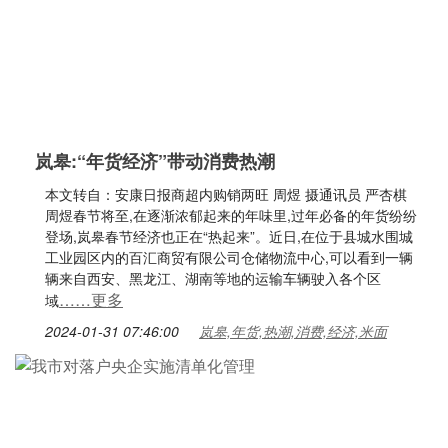
岚皋:“年货经济”带动消费热潮
本文转自：安康日报商超内购销两旺 周煜 摄通讯员 严杏棋
周煜春节将至,在逐渐浓郁起来的年味里,过年必备的年货纷纷
登场,岚皋春节经济也正在“热起来”。近日,在位于县城水围城
工业园区内的百汇商贸有限公司仓储物流中心,可以看到一辆
辆来自西安、黑龙江、湖南等地的运输车辆驶入各个区
……更多
域
2024-01-31 07:46:00
岚皋,年货,热潮,消费,经济,米面