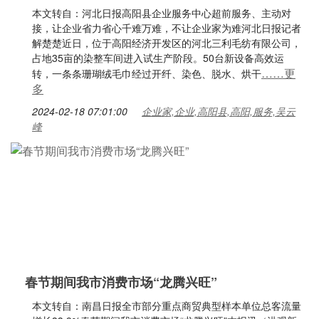
本文转自：河北日报高阳县企业服务中心超前服务、主动对
接，让企业省力省心千难万难，不让企业家为难河北日报记者
解楚楚近日，位于高阳经济开发区的河北三利毛纺有限公司，
占地35亩的染整车间进入试生产阶段。50台新设备高效运
……更
转，一条条珊瑚绒毛巾经过开纤、染色、脱水、烘干
多
2024-02-18 07:01:00
企业家,企业,高阳县,高阳,服务,吴云
峰
春节期间我市消费市场“龙腾兴旺”
本文转自：南昌日报全市部分重点商贸典型样本单位总客流量