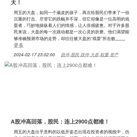
天！
周五的大盘，如同一个顽皮的孩子，再次给股民们带来了一份
沉重的打击。尽管它的跌幅并不深，但它却像是一位高明的戏
耍者，巧妙地操纵着人们的情感，让人倍感疲惫。对于许多股
民来说，大盘的每一次跳动都是一次心灵的折磨。他们渴望能
……
够准确预测市场的走势，却往往被大盘的“戏耍”所击败
更多
2024-02-17 23:02:00
跌停,股民,跌停,大盘,权重,资产
A股冲高回落，股民：连上2900点都难！
周五的大盘出乎意料的以低开姿态出现在投资者的视线中，仿