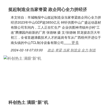
挺起制造业当家脊梁 政企同心全力拼经济
本文转自：羊城晚报中山挺起制造业当家脊梁政企同心全力拼
经济2023年中山GDP超3850亿元 钟轩供图中山广盛运动器材
有限公司车间内，工人正在忙生产 企业供图神湾镇外沙村“工
改”腾挪园内崭新的厂房 张德钢 摄 文/张德钢 郑龙骏农历大年
初三，全省首趟满载技术人才的返岗专车从广西梧州开进位于
……更多
南头镇的中山TCL制冷设备有限公司
2024-02-18 07:03:00
政企,脊梁,当家,制造业,全力,制造
科创热土 满眼“新”机