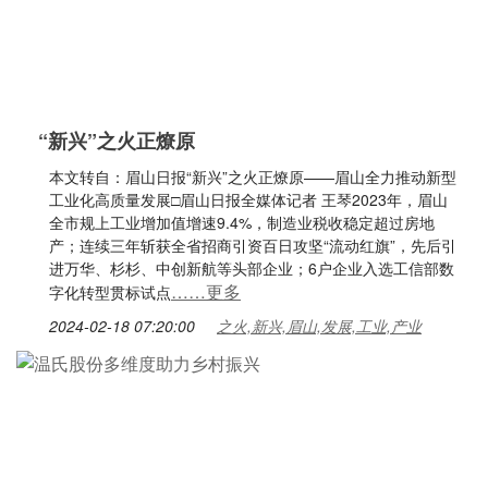
“新兴”之火正燎原
本文转自：眉山日报“新兴”之火正燎原——眉山全力推动新型
工业化高质量发展□眉山日报全媒体记者 王琴2023年，眉山
全市规上工业增加值增速9.4%，制造业税收稳定超过房地
产；连续三年斩获全省招商引资百日攻坚“流动红旗”，先后引
进万华、杉杉、中创新航等头部企业；6户企业入选工信部数
……更多
字化转型贯标试点
2024-02-18 07:20:00
之火,新兴,眉山,发展,工业,产业