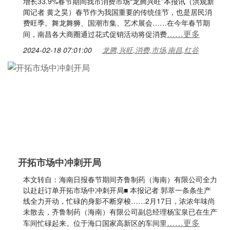
增长33.9%春节期间我市消费市场“龙腾兴旺”本报讯（洪观新
闻记者 黄之昊）春节作为我国重要的传统佳节，也是居民消
费旺季。舞龙舞狮、国潮市集、艺术展会……在今年春节期
……更多
间，南昌各大商圈通过花式促销活动将促消费
2024-02-18 07:01:00
龙腾,兴旺,消费,市场,南昌,红谷
开拓市场中冲刺开局
本文转自：海南日报春节期间齐鲁制药（海南）有限公司全力
以赴赶订单开拓市场中冲刺开局■ 本报记者 郭萃一条条生产
线全力开动，忙碌的身影不断穿梭……2月17日，浓浓年味尚
未散去，齐鲁制药（海南）有限公司副总经理杨宝泉已在生产
……更多
车间忙碌起来。位于海口国家高新区的车间里