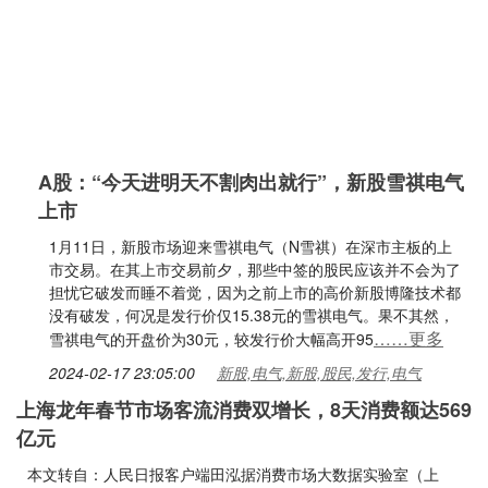
A股：“今天进明天不割肉出就行”，新股雪祺电气
上市
1月11日，新股市场迎来雪祺电气（N雪祺）在深市主板的上
市交易。在其上市交易前夕，那些中签的股民应该并不会为了
担忧它破发而睡不着觉，因为之前上市的高价新股博隆技术都
没有破发，何况是发行价仅15.38元的雪祺电气。果不其然，
……更多
雪祺电气的开盘价为30元，较发行价大幅高开95
2024-02-17 23:05:00
新股,电气,新股,股民,发行,电气
上海龙年春节市场客流消费双增长，8天消费额达569
亿元
本文转自：人民日报客户端田泓据消费市场大数据实验室（上