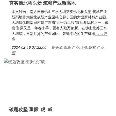
夯实佛北桥头堡 筑就产业新高地
本文转自：南方日报佛山三水大塘夯实佛北桥头堡 筑就产业
新高地作为佛北战新产业园核心起步区的大塘新材料产业园。
大塘镇供图莘田村是广东省“百千万工程”首批典型村之一。戴
嘉信 摄又是一年春来早，更有人勤万象新。在佛山北部三水
……更
大塘镇，日新月异的产业园区、轰鸣不绝的生产机器
多
2024-02-18 07:22:00
桥头堡,新高,产业,大塘,新材,产业
园
破题攻坚 重振“虎”威