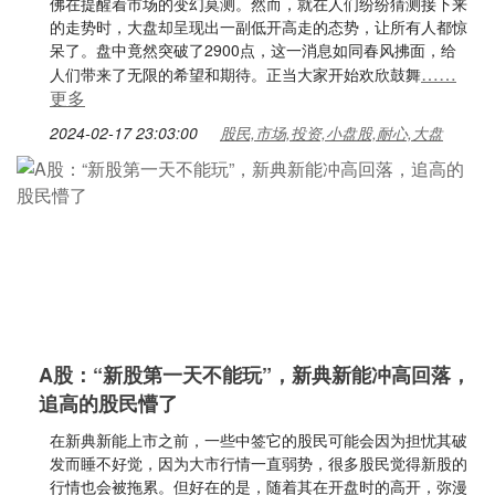
佛在提醒着市场的变幻莫测。然而，就在人们纷纷猜测接下来
的走势时，大盘却呈现出一副低开高走的态势，让所有人都惊
呆了。盘中竟然突破了2900点，这一消息如同春风拂面，给
……
人们带来了无限的希望和期待。正当大家开始欢欣鼓舞
更多
2024-02-17 23:03:00
股民,市场,投资,小盘股,耐心,大盘
A股：“新股第一天不能玩”，新典新能冲高回落，
追高的股民懵了
在新典新能上市之前，一些中签它的股民可能会因为担忧其破
发而睡不好觉，因为大市行情一直弱势，很多股民觉得新股的
行情也会被拖累。但好在的是，随着其在开盘时的高开，弥漫