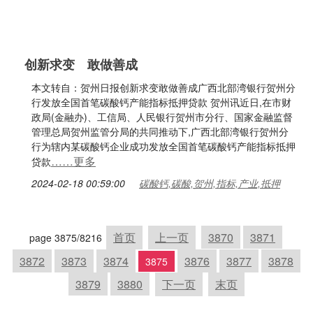
创新求变 敢做善成
本文转自：贺州日报创新求变敢做善成广西北部湾银行贺州分
行发放全国首笔碳酸钙产能指标抵押贷款 贺州讯近日,在市财
政局(金融办)、工信局、人民银行贺州市分行、国家金融监督
管理总局贺州监管分局的共同推动下,广西北部湾银行贺州分
行为辖内某碳酸钙企业成功发放全国首笔碳酸钙产能指标抵押
……更多
贷款
2024-02-18 00:59:00
碳酸钙,碳酸,贺州,指标,产业,抵押
首页
上一页
3870
3871
page 3875/8216
3872
3873
3874
3876
3877
3878
3875
3879
3880
下一页
末页