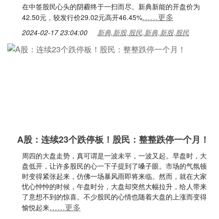
在中签股民心头的阴霾终于一扫而尽。新典新能的开盘价为
……更多
42.50元，较发行价29.02元高开46.45%
2024-02-17 23:04:00
新典,新股,股民,新典,新股,股民
A股：连续23个跌停板！股民：整整跌停一个月！
周四的大盘走势，真可谓是一波未平，一波又起。早盘时，大
盘低开，让许多股民的心一下子提到了嗓子眼。市场的气氛顿
时变得紧张起来，仿佛一场暴风雨即将来临。然而，就在大家
忧心忡忡的时候，午盘时分，大盘却突然大幅拉升，给人带来
了意想不到的惊喜。不少股民的心情也随着大盘的上涨而变得
……更多
愉悦起来