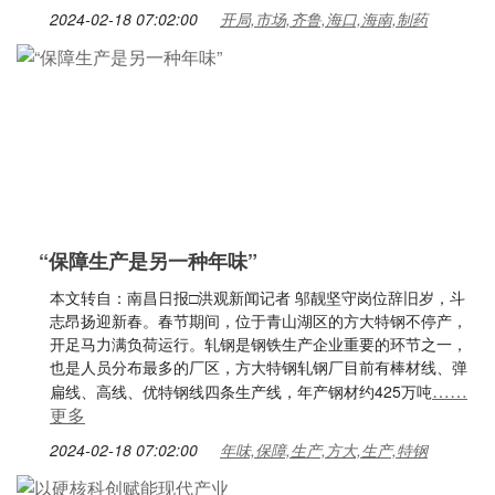
2024-02-18 07:02:00
开局,市场,齐鲁,海口,海南,制药
“保障生产是另一种年味”
本文转自：南昌日报□洪观新闻记者 邬靓坚守岗位辞旧岁，斗
志昂扬迎新春。春节期间，位于青山湖区的方大特钢不停产，
开足马力满负荷运行。轧钢是钢铁生产企业重要的环节之一，
也是人员分布最多的厂区，方大特钢轧钢厂目前有棒材线、弹
……
扁线、高线、优特钢线四条生产线，年产钢材约425万吨
更多
2024-02-18 07:02:00
年味,保障,生产,方大,生产,特钢