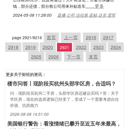
……更多
钱，部分还债，部分救公司用来补贴造车
2024-05-08 11:28:00
直播,公司,法拉第,蓝鲸,达克,雷军
首页
上一页
2916
2917
page 2921/8216
2918
2919
2920
2922
2923
2924
2921
2925
2926
下一页
末页
更多关于
财经
的资讯：
楼市问答丨现阶段买杭州头部学区房，合适吗？
问：现阶段买杭州二手房，头部学区房还建议买吗？答：关于
学区房，现在的选房逻辑已经变了，变成了一个需要考虑自住
价值、抗跌能力
2026-08-08 14:51:00
美国银行警告：看涨情绪已攀升至近五年来最高，