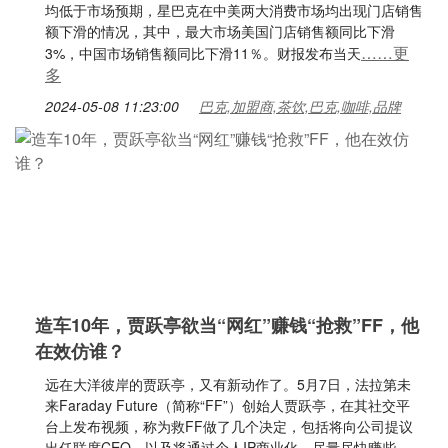
均低于市场预期，星巴克在中美两大消费市场均出现门店销售
额下滑的情况，其中，最大市场美国门店销售额同比下滑
……更
3%，中国市场销售额同比下滑11％。财报发布当天
多
2024-05-08 11:23:00
巴克,加盟商,茶饮,巴克,咖啡,品牌
造车10年，贾跃亭欲当“网红”赚钱“抢救”FF，他
在效仿谁？
远在大洋彼岸的贾跃亭，又有新动作了。5月7日，法拉第未
来Faraday Future（简称“FF”）创始人贾跃亭，在其社交平
台上发布视频，称为救FF做了几个决定，包括将向公司提议
出任联席CEO，以及将通过个人IP商业化，尽量尽快赚些