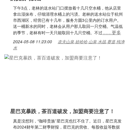
下午3点，老林的送水站门口摆放着十几只空水桶，他从店里
拿出湿抹布，仔细清理水桶上的污渍。老林的送水站位于杭州
市西湖区，经营已有十几年，服务方圆3公里内的订水用户。
送一桶新水的同时，老林会从用户那儿取回一只空桶。气温低
……更多
的季节，老林有时一天只能取回十几只空桶。不过
2024-05-08 11:23:00
农夫山泉,娃哈哈,山泉,水战,赛道,纯净
水
星巴克暴跌，茶百道破发，加盟商要注意了！
真是没想到，“咖啡贵族”星巴克也扛不住了。近日，星巴克发
布2024财年第二财季财报，星巴克的营收、每股收益等数据