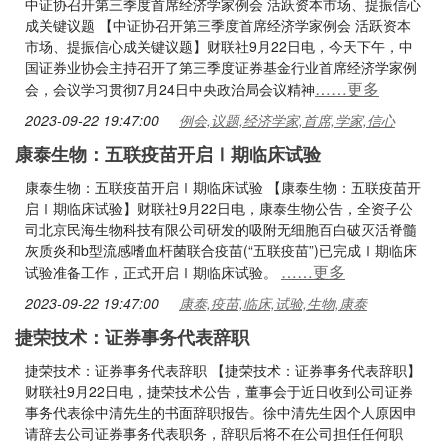
中证协召开第三季度首席经济学家例会 活跃资本市场、提振信心
成关键议题 【中证协召开第三季度首席经济学家例会 活跃资本
市场、提振信心成关键议题】财联社9月22日电，今天下午，中
国证券业协会主持召开了第三季度证券基金行业首席经济学家例
……更多
会，会议学习贯彻7月24日中央政治局会议精神
2023-09-22 19:47:00
例会,议题,经济学家,首席,学家,信心
康泰生物：五联疫苗开启Ⅰ期临床试验
康泰生物：五联疫苗开启Ⅰ期临床试验 【康泰生物：五联疫苗开
启Ⅰ期临床试验】财联社9月22日电，康泰生物公告，全资子公
司北京民海生物科技有限公司研发的吸附无细胞百白破灭活脊髓
灰质炎和b型流感嗜血杆菌联合疫苗(“五联疫苗”)已完成Ⅰ期临床
……更多
试验准备工作，正式开启Ⅰ期临床试验。
2023-09-22 19:47:00
康泰,疫苗,临床,试验,生物,康泰
捷荣技术：证券事务代表辞职
捷荣技术：证券事务代表辞职 【捷荣技术：证券事务代表辞职】
财联社9月22日电，捷荣技术公告，董事会于近日收到公司证券
事务代表徐中清先生的书面辞职报告。徐中清先生因个人原因申
请辞去公司证券事务代表职务，辞职后将不在公司担任任何职