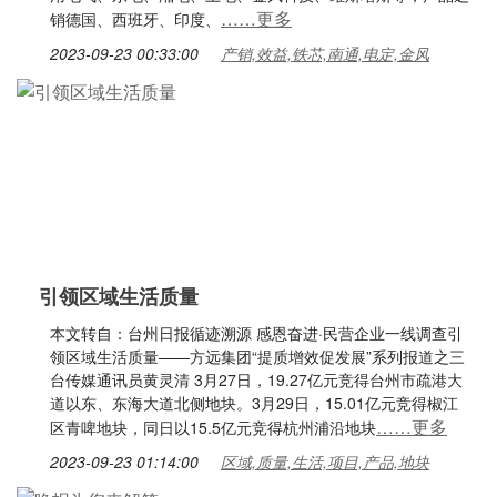
……更多
销德国、西班牙、印度、
2023-09-23 00:33:00
产销,效益,铁芯,南通,电定,金风
引领区域生活质量
本文转自：台州日报循迹溯源 感恩奋进·民营企业一线调查引
领区域生活质量——方远集团“提质增效促发展”系列报道之三
台传媒通讯员黄灵清 3月27日，19.27亿元竞得台州市疏港大
道以东、东海大道北侧地块。3月29日，15.01亿元竞得椒江
……更多
区青啤地块，同日以15.5亿元竞得杭州浦沿地块
2023-09-23 01:14:00
区域,质量,生活,项目,产品,地块