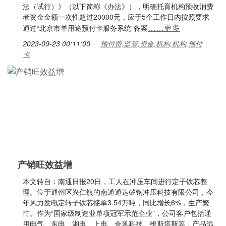
法（试行）》（以下简称《办法》），明确托育机构预收消费
者资金金额一次性超过20000元，应于5个工作日内按照要求
……更多
通过“北京市单用途预付卡服务系统”备案
2023-09-23 00:11:00
预付费,监管,资金,机构,机构,预付
卡
产销旺效益增
本文转自：南通日报20日，工人在冲压车间进行定子铁芯整
理。位于通州区兴仁镇的南通通达矽钢冲压科技有限公司，今
年风力发电定转子铁芯接单3.54万吨，同比增长6%，生产繁
忙。作为“国家级制造业单项冠军示范企业”，公司客户包括通
用电气、东电、湘电、上电、金风科技、维斯塔斯等，产品远