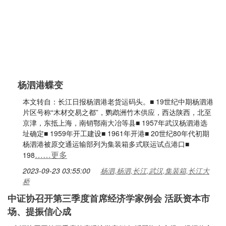
杨泗港蝶变
本文转自：长江日报杨泗港老货运码头。■ 19世纪中期杨泗港
片区号称“木材交易之都”，鹦鹉洲竹木供应，西达陕西，北至
京津，东抵上海，南销鄂南大冶等县■ 1957年武汉杨泗港选
址确定■ 1959年开工建设■ 1961年开港■ 20世纪80年代初期
杨泗港被原交通运输部列为集装箱多式联运试点港口■
……更多
198
2023-09-23 03:55:00
杨泗,杨泗,长江,武汉,集装箱,长江大
桥
中证协召开第三季度首席经济学家例会 活跃资本市
场、提振信心成