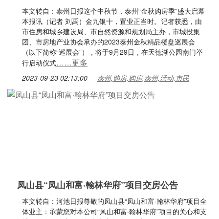
本文转自：泰州日报这个中秋节，泰州“金秋购房季”盛大启幕
本报讯（记者 刘禹）金九银十，置业正当时。记者获悉，由
市住房和城乡建设局、市自然资源和规划局主办，市城投集
团、市房地产业协会承办的2023泰州金秋精品楼盘巡展会
（以下简称“巡展会”），将于9月29日，在天德湖公园南门举
……更多
行启动仪式
2023-09-23 02:13:00
泰州,购房,购房,泰州,活动,市民
凤山县“凤山和富·翰林华府”项目交房公告
本文转自：河池日报尊敬的凤山县“凤山和富·翰林华府”项目全
体业主：承蒙您对本公司“凤山和富·翰林华府”项目的关心和支