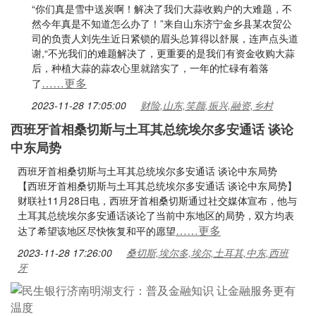
“你们真是雪中送炭啊！解决了我们大蒜收购户的大难题，不
然今年真是不知道怎么办了！”来自山东济宁金乡县某农贸公
司的负责人刘先生近日紧锁的眉头总算得以舒展，连声点头道
谢,“不光我们的难题解决了，更重要的是我们有资金收购大蒜
后，种植大蒜的蒜农心里就踏实了，一年的忙碌有着落
……更多
了
2023-11-28 17:05:00
财险,山东,笑颜,振兴,融资,乡村
西班牙首相桑切斯与土耳其总统埃尔多安通话 谈论
中东局势
西班牙首相桑切斯与土耳其总统埃尔多安通话 谈论中东局势
【西班牙首相桑切斯与土耳其总统埃尔多安通话 谈论中东局势】
财联社11月28日电，西班牙首相桑切斯通过社交媒体宣布，他与
土耳其总统埃尔多安通话谈论了当前中东地区的局势，双方均表
……更多
达了希望该地区尽快恢复和平的愿望
2023-11-28 17:26:00
桑切斯,埃尔多,埃尔,土耳其,中东,西班
牙