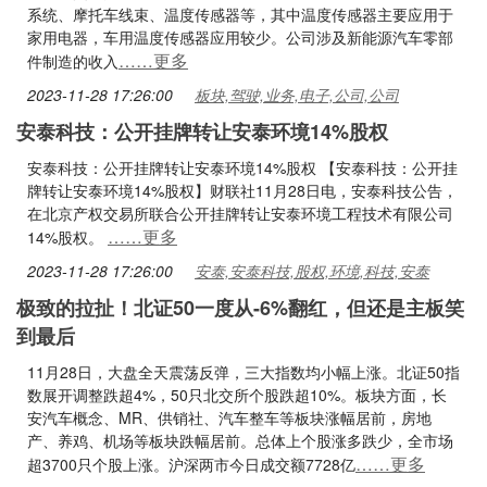
系统、摩托车线束、温度传感器等，其中温度传感器主要应用于
家用电器，车用温度传感器应用较少。公司涉及新能源汽车零部
……更多
件制造的收入
2023-11-28 17:26:00
板块,驾驶,业务,电子,公司,公司
安泰科技：公开挂牌转让安泰环境14%股权
安泰科技：公开挂牌转让安泰环境14%股权 【安泰科技：公开挂
牌转让安泰环境14%股权】财联社11月28日电，安泰科技公告，
在北京产权交易所联合公开挂牌转让安泰环境工程技术有限公司
……更多
14%股权。
2023-11-28 17:26:00
安泰,安泰科技,股权,环境,科技,安泰
极致的拉扯！北证50一度从-6%翻红，但还是主板笑
到最后
11月28日，大盘全天震荡反弹，三大指数均小幅上涨。北证50指
数展开调整跌超4%，50只北交所个股跌超10%。板块方面，长
安汽车概念、MR、供销社、汽车整车等板块涨幅居前，房地
产、养鸡、机场等板块跌幅居前。总体上个股涨多跌少，全市场
……更多
超3700只个股上涨。沪深两市今日成交额7728亿