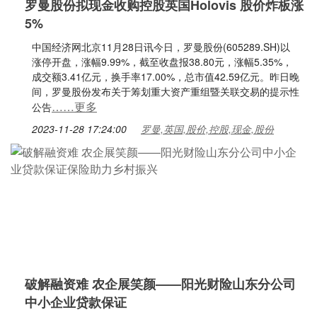
罗曼股份拟现金收购控股英国Holovis 股价炸板涨
5%
中国经济网北京11月28日讯今日，罗曼股份(605289.SH)以
涨停开盘，涨幅9.99%，截至收盘报38.80元，涨幅5.35%，
成交额3.41亿元，换手率17.00%，总市值42.59亿元。昨日晚
间，罗曼股份发布关于筹划重大资产重组暨关联交易的提示性
……更多
公告
2023-11-28 17:24:00
罗曼,英国,股价,控股,现金,股份
破解融资难 农企展笑颜——阳光财险山东分公司
中小企业贷款保证