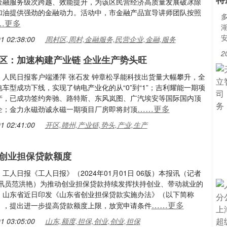
金融服务级次跨越、效能提升，为该区民营经济高质量发展破冰除
加油提供强劲的金融动力。活动中，市金融产品宣导讲师团队按照
…更多
1 02:38:00
周村区,周村,金融服务,民营企业,金融,服务
2
区：加速构建产业链 企业生产势头旺
：人民日报客户端潘萍 张石发 钟章松孚能科技出货量大幅攀升，全
车型成功下线，实现了钠电产业化的从“0”到“1”；吉利耀能一期项
产，已成功签约奔驰、路特斯、东风岚图、广汽埃安等国际国内顶
……更多
企；金力永磁劲诚永磁一期项目厂房即将封顶
1 02:41:00
开区,赣州,产业链,势头,产业,生产
创业担保贷款额度
工人日报《工人日报》（2024年01月01日 06版）本报讯（记者
通讯员范洪艳）为推动创业担保贷款持续发挥扶持创业、带动就业的
，山东省近日印发《山东省创业担保贷款实施办法》（以下简称
……更多
），提出进一步提高贷款额度上限，放宽申请条件
1 03:05:00
山东,额度,担保,创业,创业,担保