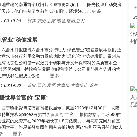
原地重建的南通首个破旧片区城市更新项目——阳光悦城启动交房
……更多
那天起，他们告别了之前的“老破旧”，环境好
2
1 00:19:00
现实,梦想,之家,南通,破旧,新村
色管业”稳健发展
：六盘水日报建行六盘水市分行助力“绿色管业”稳健发展本报讯 近
六盘水市分行利用金融力量成功助力“绿色管业”稳健发展。贵州东
业有限责任公司是一家致力于研制与开发环保材料的高新技术企
科技环保创新、持续稳健发展”为经营宗旨，公司目前拥有先进的管
……更多
生产线和注塑成型设备
1 00:19:00
管业,绿色,发展,六盘水,六盘水市,管业
据世界首富的“宝座”
西宁晚报彭博亿万富翁指数显示，截至2023年12月30日，埃隆·
特斯拉和SpaceX占据世界首富的“宝座”。根据数据，全球500位
业家的总资产在2023年增长了1.5万亿美元，与马斯克同列前三
法国大亨、路易威登集团的拥有者伯纳德·阿诺特和亚马逊的创始人
……更多
斯