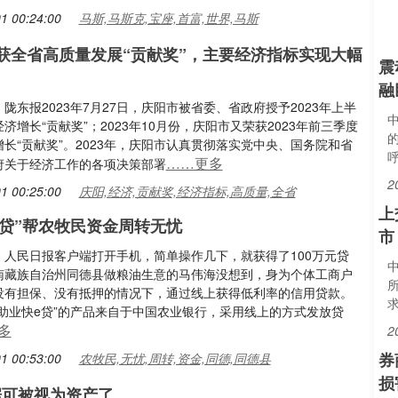
1 00:24:00
马斯,马斯克,宝座,首富,世界,马斯
两获全省高质量发展“贡献奖”，主要经济指标实现大幅
震
融
陇东报2023年7月27日，庆阳市被省委、省政府授予2023年上半
济增长“贡献奖”；2023年10月份，庆阳市又荣获2023年前三季度
长“贡献奖”。2023年，庆阳市认真贯彻落实党中央、国务院和省
……更多
府关于经济工作的各项决策部署
2
1 00:25:00
庆阳,经济,贡献奖,经济指标,高质量,全省
上
e贷”帮农牧民资金周转无忧
市
：人民日报客户端打开手机，简单操作几下，就获得了100万元贷
南藏族自治州同德县做粮油生意的马伟海没想到，身为个体工商户
没有担保、没有抵押的情况下，通过线上获得低利率的信用贷款。
求
“助业快e贷”的产品来自于中国农业银行，采用线上的方式发放贷
多
2
券
1 00:53:00
农牧民,无忧,周转,资金,同德,同德县
损
据可被视为资产了