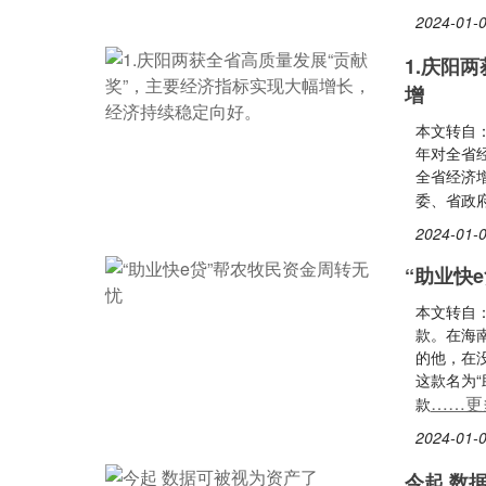
2024-01-0
1.庆阳
增
本文转自：
年对全省经
全省经济增
委、省政
2024-01-0
“助业快
本文转自
款。在海
的他，在
这款名为
……更
款
2024-01-0
今起 数