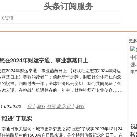
头条订阅服务
更
您在2024年财运亨通、事业蒸蒸日上
在2024年财运亨通、事业蒸蒸日上 【财联社愿您在2024年财运
业蒸蒸日上】尊敬的读者们：值此新年之际，财联社全体同仁向您
挚的祝福。回顾过去一年，全球经济风云变幻，我们共同见证了金
……
波诡云谲。在挑战与机遇并存的一年中，财联社坚守专业使命
1 00:50:00
日上,联社,财运,事业,日上,联社
“照进”了现实
视
南通日报关键词：城市更新梦想之家“照进”了现实2023年12月24
转
原任港路新村的1500余户居民来讲，是个特别值得纪念的日子。在