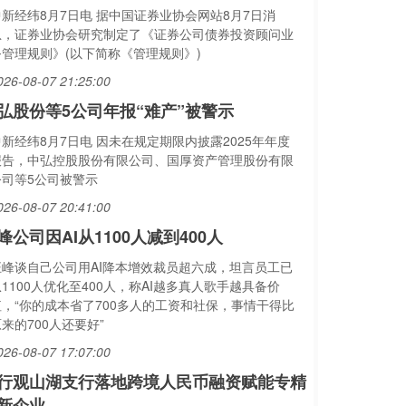
中新经纬8月7日电 据中国证券业协会网站8月7日消
息，证券业协会研究制定了《证券公司债券投资顾问业
务管理规则》(以下简称《管理规则》)
026-08-07 21:25:00
弘股份等5公司年报“难产”被警示
新经纬8月7日电 因未在规定期限内披露2025年年度
报告，中弘控股股份有限公司、国厚资产管理股份有限
公司等5公司被警示
026-08-07 20:41:00
峰公司因AI从1100人减到400人
汪峰谈自己公司用AI降本增效裁员超六成，坦言员工已
1100人优化至400人，称AI越多真人歌手越具备价
值，“你的成本省了700多人的工资和社保，事情干得比
来的700人还要好”
026-08-07 17:07:00
行观山湖支行落地跨境人民币融资赋能专精
新企业