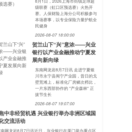
8月1日，2026上海市街镇足球超
级联赛（虹口区预选赛）火热开
赛。人保财险上海分公司积极参与
本场赛事，以专业保险力量护航全
民健身
2026-08-07 18:00:00
贺兰山下“兴”意浓——兴业
银行以产业金融推动宁夏发
展向新向绿
东南网龙岩8月7日讯 走进宁夏银
川市永宁县闽宁产业园，昔日的戈
壁荒滩上，标准化厂房鳞次栉比，
一片东西部协作的 "产业森林" 正
拔节生长
2026-08-07 19:07:00
焦中非经贸机遇 兴业银行举办非洲区域国
化交流活动
东南网龙岩8月7日讯近日，兴业银行在厦门举办重点区