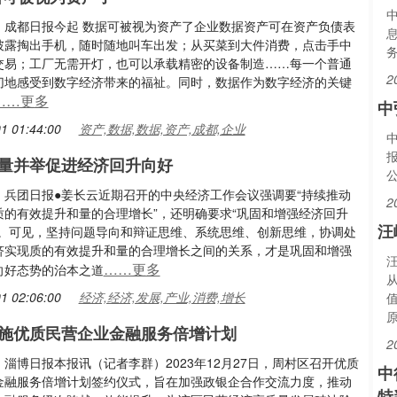
：成都日报今起 数据可被视为资产了企业数据资产可在资产负债表
披露掏出手机，随时随地叫车出发；从买菜到大件消费，点击手中
交易；工厂无需开灯，也可以承载精密的设备制造……每一个普通
2
切地感受到数字经济带来的福祉。同时，数据作为数字经济的关键
……更多
中
1 01:44:00
资产,数据,数据,资产,成都,企业
中
量并举促进经济回升向好
：兵团日报●姜长云近期召开的中央经济工作会议强调要“持续推动
2
质的有效提升和量的合理增长”，还明确要求“巩固和增强经济回升
汪
”。可见，坚持问题导向和辩证思维、系统思维、创新思维，协调处
济实现质的有效提升和量的合理增长之间的关系，才是巩固和增强
……更多
向好态势的治本之道
从
1 02:06:00
经济,经济,发展,产业,消费,增长
原
施优质民营企业金融服务倍增计划
2
淄博日报本报讯（记者李群）2023年12月27日，周村区召开优质
中
金融服务倍增计划签约仪式，旨在加强政银企合作交流力度，推动
特