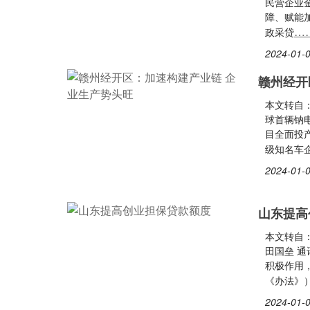
民营企业
障、赋能
…
政采贷
2024-01-0
赣州经开
本文转自
球首辆钠电
目全面投
级知名车
2024-01-0
山东提高
本文转自：
田国垒 
积极作用
《办法》
2024-01-0