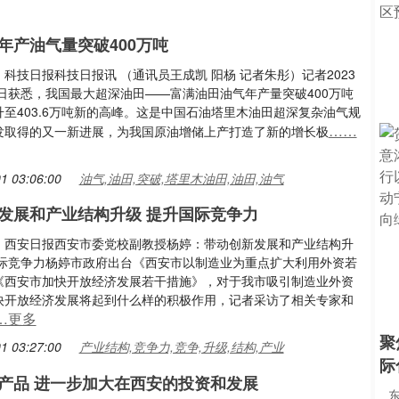
年产油气量突破400万吨
科技日报科技日报讯 （通讯员王成凯 阳杨 记者朱彤）记者2023
9日获悉，我国最大超深油田——富满油田油气年产量突破400万吨
至403.6万吨新的高峰。这是中国石油塔里木油田超深复杂油气规
……
发取得的又一新进展，为我国原油增储上产打造了新的增长极
1 03:06:00
油气,油田,突破,塔里木油田,油田,油气
发展和产业结构升级 提升国际竞争力
：西安日报西安市委党校副教授杨婷：带动创新发展和产业结构升
国际竞争力杨婷市政府出台《西安市以制造业为重点扩大利用外资若
《西安市加快开放经济发展若干措施》，对于我市吸引制造业外资
快开放经济发展将起到什么样的积极作用，记者采访了相关专家和
…更多
聚
1 03:27:00
产业结构,竞争力,竞争,升级,结构,产业
际
产品 进一步加大在西安的投资和发展