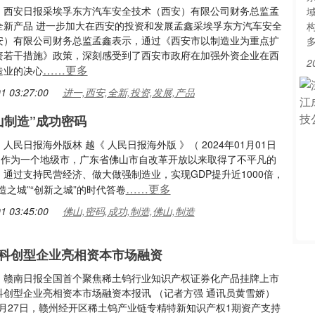
：西安日报采埃孚东方汽车安全技术（西安）有限公司财务总监孟
全新产品 进一步加大在西安的投资和发展孟鑫采埃孚东方汽车安全
安）有限公司财务总监孟鑫表示，通过《西安市以制造业为重点扩
资若干措施》政策，深刻感受到了西安市政府在加强外资企业在西
2
……更多
造业的决心
1 03:27:00
进一,西安,全新,投资,发展,产品
山制造”成功密码
人民日报海外版林 越《 人民日报海外版 》（ 2024年01月01日
版）作为一个地级市，广东省佛山市自改革开放以来取得了不平凡的
通过支持民营经济、做大做强制造业，实现GDP提升近1000倍，
……更多
造之城”“创新之城”的时代答卷
1 03:45:00
佛山,密码,成功,制造,佛山,制造
科创型企业亮相资本市场融资
：赣南日报全国首个聚焦稀土钨行业知识产权证券化产品挂牌上市
科创型企业亮相资本市场融资本报讯 （记者方强 通讯员黄雪娇）
12月27日，赣州经开区稀土钨产业链专精特新知识产权1期资产支持