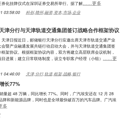
……更多
证券化挂牌仪式在深圳证券交易所举行。据了解
1 03:58:00
科创,赣州,融资,资本,市场,企业
天津分行与天津轨道交通集团签订战略合作框架协议
：天津日报近日，邮储银行天津分行应邀出席天津市轨道交通产业
大会暨产业融通发展共链行动启动大会，并与天津轨道交通集团签
作框架协议。根据框架协议内容，双方将建立高层联席会议机制，
……更
项目进展；建立日常联络制度，设立专职客户经理（小组）
1 04:46:00
天津,分行,轨道,框架,战略,银行
增长77%
计销量超 48 万辆，同比增长 77%。同时，广汽埃安还在 12 月 28
品牌和新能源品牌，同时也是全球最快破百万的汽车品牌。广汽埃
更多
家