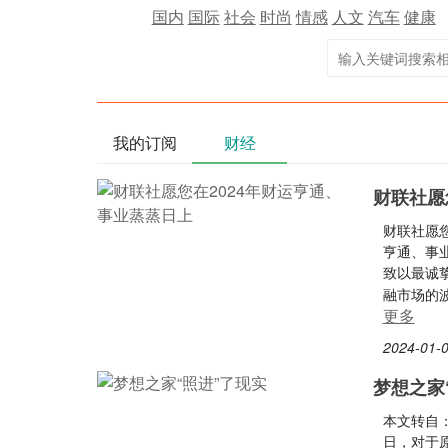
国内
国际
社会
时尚
情感
人文
汽车
健康
我的订阅
财经
财联社愿
财联社愿您
亨通、事
致以最诚
融市场的
更多
2024-01-0
梦想之家
本文转自：
日，对于