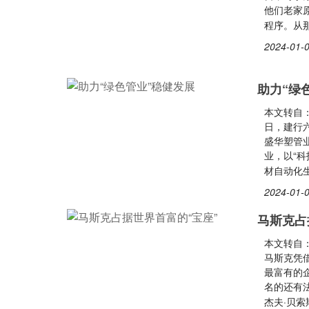
他们老家
程序。从
2024-01-0
助力“绿
本文转自
日，建行
盛华塑管
业，以“
材自动化
2024-01-0
马斯克占
本文转自：
马斯克凭借
最富有的企
名的还有
杰夫·贝索