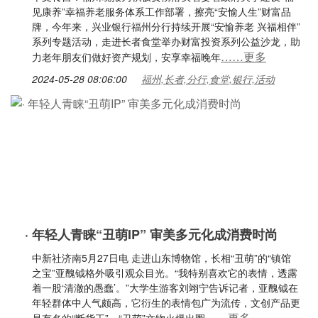
见康养”幸福养老服务体系工作部署，擦亮“安愉人生”财富品
牌，今年来，兴业银行福州分行持续开展“安愉养老 兴福相伴”
系列专题活动，走进长者食堂举办财富投资系列公益沙龙，助
……更多
力老年朋友们做好资产规划，安享幸福晚年
2024-05-28 08:06:00
福州,长者,分行,食堂,银行,活动
· 年轻人青睐“丑萌IP” 审美多元化成消费时尚
中新社济南5月27日电 走进山东博物馆，长相“丑萌”的“镇馆
之宝”亚醜钺格外吸引观众目光。“我特别喜欢它的表情，透露
着一股‘清澈的愚蠢’。”大学生游客刘翊宁告诉记者，亚醜钺在
年轻群体中人气颇高，它衍生的表情包广为流传，文创产品更
……更多