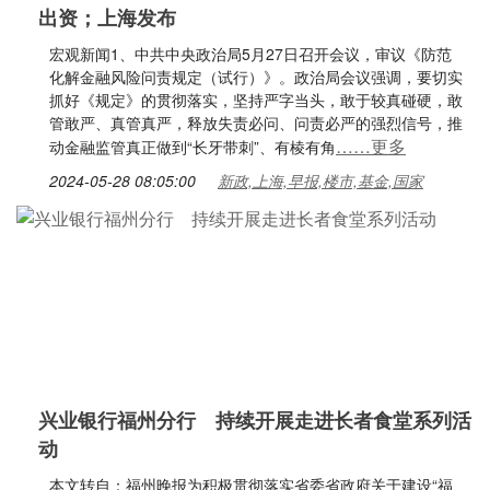
出资；上海发布
宏观新闻1、中共中央政治局5月27日召开会议，审议《防范
化解金融风险问责规定（试行）》。政治局会议强调，要切实
抓好《规定》的贯彻落实，坚持严字当头，敢于较真碰硬，敢
管敢严、真管真严，释放失责必问、问责必严的强烈信号，推
……更多
动金融监管真正做到“长牙带刺”、有棱有角
2024-05-28 08:05:00
新政,上海,早报,楼市,基金,国家
兴业银行福州分行 持续开展走进长者食堂系列活
动
本文转自：福州晚报为积极贯彻落实省委省政府关于建设“福