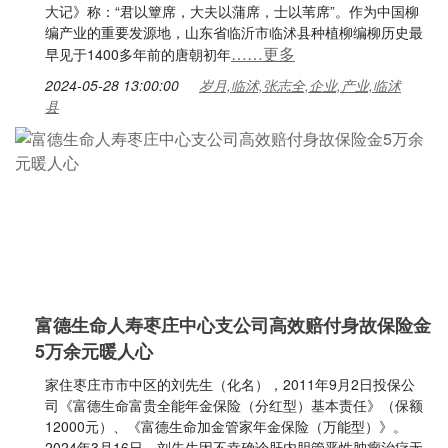
大记》称：“君以簟席，大夫以蒲席，士以苇席”。作为中国柳
编产业的重要发源地，山东省临沂市临沭县种植柳编柳历史最
……更多
早见于1400多年前的唐朝初年
2024-05-28 13:00:00
岁月,临沭,张志全,企业,产业,临沭
县
富德生命人寿枣庄中心支公司高效赔付身故保险金
5万余元暖人心
家住枣庄市市中区的刘先生（化名），2011年9月2日投保公
司《富德生命富贵全能年金保险（分红型）基本责任》（保额
12000元）、《富德生命加金管家年金保险（万能型）》。
2024年3月16日，刘先生因不幸确诊肝内胆管恶性肿瘤治疗无