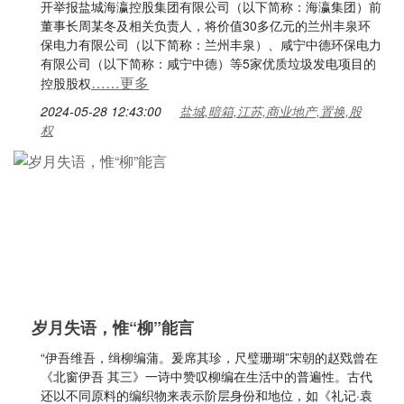
开举报盐城海瀛控股集团有限公司（以下简称：海瀛集团）前
董事长周某冬及相关负责人，将价值30多亿元的兰州丰泉环
保电力有限公司（以下简称：兰州丰泉）、咸宁中德环保电力
有限公司（以下简称：咸宁中德）等5家优质垃圾发电项目的
……更多
控股股权
2024-05-28 12:43:00
盐城,暗箱,江苏,商业地产,置换,股
权
岁月失语，惟“柳”能言
“伊吾维吾，缉柳编蒲。爰席其珍，尺璧珊瑚”宋朝的赵戣曾在
《北窗伊吾 其三》一诗中赞叹柳编在生活中的普遍性。古代
还以不同原料的编织物来表示阶层身份和地位，如《礼记·袁