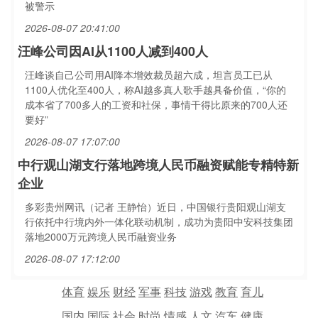
被警示
2026-08-07 20:41:00
汪峰公司因AI从1100人减到400人
汪峰谈自己公司用AI降本增效裁员超六成，坦言员工已从
1100人优化至400人，称AI越多真人歌手越具备价值，“你的
成本省了700多人的工资和社保，事情干得比原来的700人还
要好”
2026-08-07 17:07:00
中行观山湖支行落地跨境人民币融资赋能专精特新
企业
多彩贵州网讯（记者 王静怡）近日，中国银行贵阳观山湖支
行依托中行境内外一体化联动机制，成功为贵阳中安科技集团
落地2000万元跨境人民币融资业务
2026-08-07 17:12:00
体育
娱乐
财经
军事
科技
游戏
教育
育儿
国内
国际
社会
时尚
情感
人文
汽车
健康