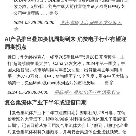
效身故。5月9日，刘先生家人前往富德生命人寿枣庄中心支
……更多
公司申请理赔
2024-05-28 09:43:00
枣庄,富德,人心,保险金,支公司,万
余
AI产品推出叠加换机周期到来 消费电子行业有望迎
周期拐点
近日，华为终端宣布，畅享70S手机将于5月28日开启预售，主
打“超能续航护眼大屏”。Canalys发文称，2024年第一季度，中
国大陆智能手机市场时隔两年首次回暖，出货量与去年同期持
平，达6770万台。其中，华为经历了13个季度，重夺中国大陆市
……更多
场第一，凭借Mate及nova系列热烈的市场反响
2024-05-28 08:04:00
周期,拐点,叠加,电子行业,消费,行业
复合集流体产业下半年或迎窗口期
【复合集流体产业下半年或迎窗口期】财联社5月28日电，在铜
价看涨的大背景下，锂电池“减铜”材料复合集流体迎来了发展“窗
口期”。记者日前从第四届复合集流体大会上了解到，锂电池企业
对复合集流体材料兴趣渐浓，并与复合集流体企业接触频繁。记