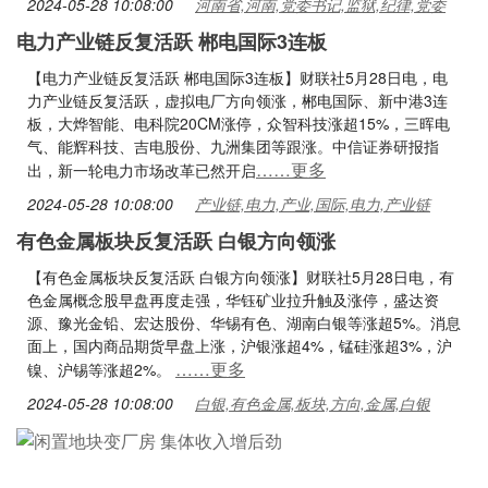
2024-05-28 10:08:00
河南省,河南,党委书记,监狱,纪律,党委
电力产业链反复活跃 郴电国际3连板
【电力产业链反复活跃 郴电国际3连板】财联社5月28日电，电
力产业链反复活跃，虚拟电厂方向领涨，郴电国际、新中港3连
板，大烨智能、电科院20CM涨停，众智科技涨超15%，三晖电
气、能辉科技、吉电股份、九洲集团等跟涨。中信证券研报指
……更多
出，新一轮电力市场改革已然开启
2024-05-28 10:08:00
产业链,电力,产业,国际,电力,产业链
有色金属板块反复活跃 白银方向领涨
【有色金属板块反复活跃 白银方向领涨】财联社5月28日电，有
色金属概念股早盘再度走强，华钰矿业拉升触及涨停，盛达资
源、豫光金铅、宏达股份、华锡有色、湖南白银等涨超5%。消息
面上，国内商品期货早盘上涨，沪银涨超4%，锰硅涨超3%，沪
……更多
镍、沪锡等涨超2%。
2024-05-28 10:08:00
白银,有色金属,板块,方向,金属,白银