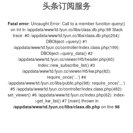
头条订阅服务
Fatal error
: Uncaught Error: Call to a member function query()
on int in /appdata/www/td.fyun.cc/libs/class.db.php:98 Stack
trace: #0 /appdata/www/td.fyun.cc/libs/class.db.php(204):
DBObject->query() #1
/appdata/www/td.fyun.cc/controller/index.class.php(199):
DBObject->query_data() #2
/appdata/www/td.fyun.cc/viewer/H5/header.php(60):
index::new_subscribe_list() #3
/appdata/www/td.fyun.cc/viewer/H5/kw.php(82):
require_once('...') #4
/appdata/www/td.fyun.cc/libs/public.php(98): require_once('...')
#5 /appdata/www/td.fyun.cc/controller/index.class.php(482):
set_viewer() #6 /appdata/www/td.fyun.cc/index.php(62): index-
>get_kw_list() #7 {main} thrown in
/appdata/www/td.fyun.cc/libs/class.db.php
on line
98