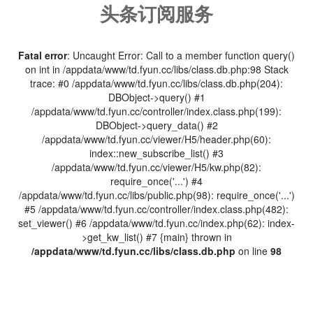
头条订阅服务
Fatal error
: Uncaught Error: Call to a member function query()
on int in /appdata/www/td.fyun.cc/libs/class.db.php:98 Stack
trace: #0 /appdata/www/td.fyun.cc/libs/class.db.php(204):
DBObject->query() #1
/appdata/www/td.fyun.cc/controller/index.class.php(199):
DBObject->query_data() #2
/appdata/www/td.fyun.cc/viewer/H5/header.php(60):
index::new_subscribe_list() #3
/appdata/www/td.fyun.cc/viewer/H5/kw.php(82):
require_once('...') #4
/appdata/www/td.fyun.cc/libs/public.php(98): require_once('...')
#5 /appdata/www/td.fyun.cc/controller/index.class.php(482):
set_viewer() #6 /appdata/www/td.fyun.cc/index.php(62): index-
>get_kw_list() #7 {main} thrown in
/appdata/www/td.fyun.cc/libs/class.db.php
on line
98