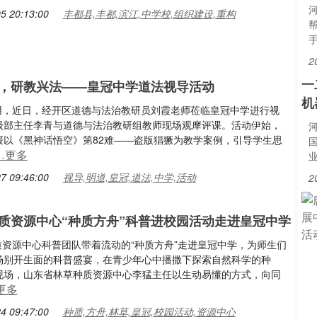
5 20:13:00
丰都县,丰都,滨江,中学校,组织建设,重构
2
一
，研教兴法——皇冠中学道法视导活动
机
进作用，近日，经开区道德与法治教研员刘霞老师莅临皇冠中学进行视
级部主任李青与道德与法治教研组教师现场观摩评课。活动伊始，
媛以《黑神话悟空》第82难——盗版猖獗为教学案例，引导学生思
…更多
7 09:46:00
视导,明道,皇冠,道法,中学,活动
2
质资源中心“种质方舟”科普进校园活动走进皇冠中学
种质资源中心科普团队带着流动的“种质方舟”走进皇冠中学，为师生们
场别开生面的科普盛宴，在青少年心中播撒下探索自然科学的种
现场，山东省林草种质资源中心李猛主任以生动易懂的方式，向同
更多
4 09:47:00
种质,方舟,林草,皇冠,校园活动,资源中心