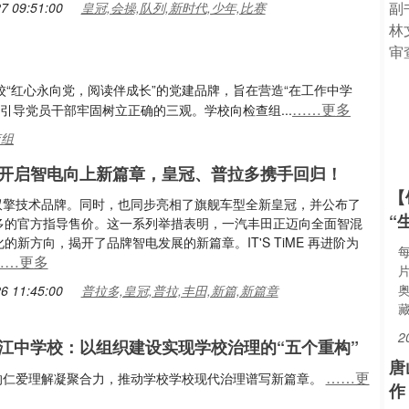
7 09:51:00
皇冠,会操,队列,新时代,少年,比赛
校“红心永向党，阅读伴成长”的党建品牌，旨在营造“在工作中学
……更多
引导党员干部牢固树立正确的三观。学校向检查组...
查组
开启智电向上新篇章，皇冠、普拉多携手回归！
【
电混双擎技术品牌。同时，也同步亮相了旗舰车型全新皇冠，并公布了
“
多的官方指导售价。这一系列举措表明，一汽丰田正迈向全面智混
的新方向，揭开了品牌智电发展的新篇章。IT'S TiME 再进阶为
……更多
6 11:45:00
普拉多,皇冠,普拉,丰田,新篇,新篇章
2
江中学校：以组织建设实现学校治理的“五个重构”
唐
……更
博大的仁爱理解凝聚合力，推动学校学校现代治理谱写新篇章。
作