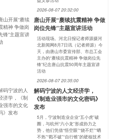
益义诊活动
2026-08-07 20:32:00
唐山开展“赓续抗震精神 争做
岗位先锋”主题宣讲活动
活动现场。河北日报记者师源摄河
北新闻网8月7日讯（记者师源）今
天，由唐山市委宣传部、市总工会
主办的“赓续抗震精神 争做岗位先
锋”纪念唐山抗震50周年主题宣讲
活动
2026-08-07 20:35:00
解码宁波的人文经济学，
《制造业强市的文化密码》
发布
5月，宁波制造业企业“五小虎”破
圈，与杭州“六小龙”形成协力之
势，他们凭借“悟空眼”“烧不烂”“晒
不热”“戳不破”“自行锥”的硬核技术