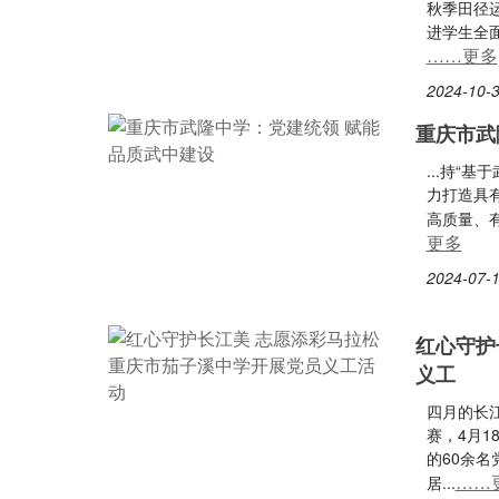
秋季田径
进学生全
……更多
2024-10-3
重庆市武
...持“
力打造具
高质量、有
更多
2024-07-1
红心守护
义工
四月的长
赛，4月1
的60余
……
居...