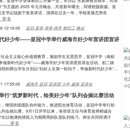
日晚，皇冠中学全体教职工齐聚一堂，举办以“求真择善育桃李，向美
”为主题的 2025 年元旦晚会，共迎新年曙光，同谱校园新篇。皇
总支书记战振宁发表讲话，强调在过去一年，学校发展态势良
…更多
6 12:16:00
皇冠,新章,择善,桃李,教职工,晚会
代好少年——皇冠中学举行威海市好少年宣讲团宣讲
和践行社会主义核心价值观教育，激励学生见贤思齐，皇冠中学（南校
“争做新时代好少年”——威海市好少年宣讲团宣讲会活动。初二级
部的两位学生分别以“扣好人生第一粒扣子，争做新时代好少年”...
1 17:55:00
威海市,皇冠,宣讲团,少年,威海,宣讲会
举行“筑梦新时代，绘美好少年”队列会操比赛活动
纪律性，增强班级团队协作能力，推进阳光体育活动，皇冠中学举行初
队列会操比赛。9月1日开学以来，各班班主任与体育老师精诚合
学生以饱满热情投入为期两周的队形队列练习。师生共同挥洒汗
……更多
.