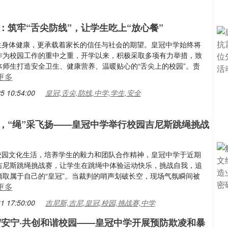
：筑牢“舌尖防线”，让学生吃上“放心餐”
到师生身体健康，更承载着家长的信任与社会的期望。皇冠中学始终将
作为校园工作的重中之重，开学以来，积极采取多项有力举措，致
体师生打造安全卫生、健康营养、温暖贴心的“舌尖上的校园”。责
更多
5 10:54:00
皇冠,舌尖,防线,中学,学生,安全
，“绳”采飞扬——皇冠中学举行校园吉尼斯跳绳挑战
丰富校园文化生活，培养学生的毅力和团队合作精神，皇冠中学于近期
吉尼斯跳绳挑战赛，让学生在跳绳中体验运动快乐，挑战自我，追
摘取属于自己的“皇冠”。当裁判的哨声划破长空，现场气氛瞬间被
更多
1 17:50:00
吉尼斯,吉尼,皇冠,校园,挑战赛,中学
守安宁·共创和谐校园——皇冠中学开展预防欺凌和暴