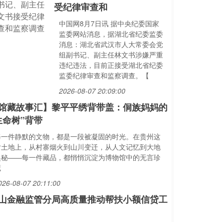
受纪律审查和
中国网8月7日讯 据中央纪委国家
监委网站消息，据湖北省纪委监委
消息：湖北省武汉市人大常委会党
组副书记、副主任林文书涉嫌严重
违纪违法，目前正接受湖北省纪委
监委纪律审查和监察调查。【
2026-08-07 20:09:00
馆藏故事汇】黎平平绣背带盖：侗族妈妈的
生命树”背带
每一件静默的文物，都是一段被凝固的时光。在贵州这
片土地上，从村寨烟火到山川变迁，从人文记忆到大地
奥秘——每一件藏品，都悄悄沉淀为博物馆中的无言珍
藏
026-08-07 20:11:00
山金融监管分局高质量推动帮扶小额信贷工