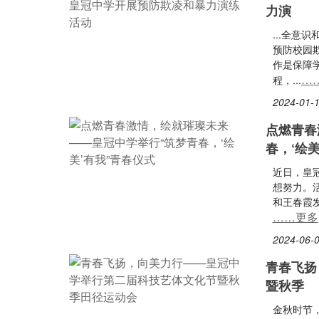
力演
...全
预防校园
作是保障
…
程，...
2024-01-1
点燃青春
春，‘绘
近日，皇
想努力。
和王春霞
……更多
2024-06-0
青春飞扬
暨秋季
金秋时节