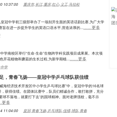
0 10:37:00
重庆市,长江,重庆,红心,义工,马拉松
,皇冠中学初三级部举办了一场别开生面的英语话剧比赛,为广大学
……更多
旨在进一步提升学生的英语口语水平,营造浓厚的...
语
期,皇冠中学南校区举行“生命·生命”生物跨学科实践项目成果展。本次项
……更多
开花植物和蘑菇的生长过程,为新学期植...
,中学
十足，青春飞扬——皇冠中学乒乓球队获佳绩
023年威海经济技术开发区中小学生乒乓球比赛”中，皇冠中学的16名球
异，获得佳绩。在团体比赛中，队员们精诚合作，敢打敢拼，充分
只要球不落地，就要打下去”的国球精神。面对老牌强校，毫不示
…更多
4 11:04:00
皇冠,青春飞扬,乒乓球队,佳绩,球队,青春