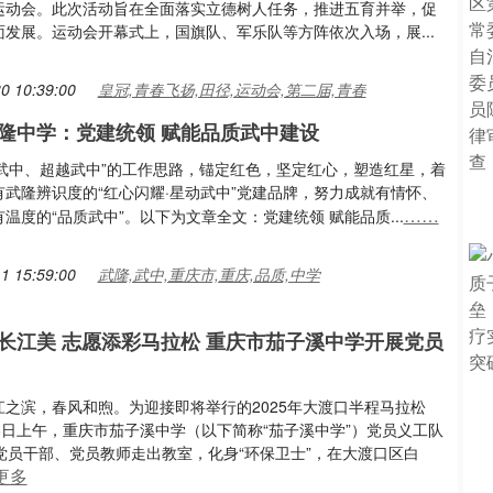
运动会。此次活动旨在全面落实立德树人任务，推进五育并举，促
面发展。运动会开幕式上，国旗队、军乐队等方阵依次入场，展...
0 10:39:00
皇冠,青春飞扬,田径,运动会,第二届,青春
隆中学：党建统领 赋能品质武中建设
基于武中、超越武中”的工作思路，锚定红色，坚定红心，塑造红星，着
有武隆辨识度的“红心闪耀·星动武中”党建品牌，努力成就有情怀、
……
温度的“品质武中”。以下为文章全文：党建统领 赋能品质...
1 15:59:00
武隆,武中,重庆市,重庆,品质,中学
长江美 志愿添彩马拉松 重庆市茄子溪中学开展党员
江之滨，春风和煦。为迎接即将举行的2025年大渡口半程马拉松
8日上午，重庆市茄子溪中学（以下简称“茄子溪中学”）党员义工队
名党员干部、党员教师走出教室，化身“环保卫士”，在大渡口区白
更多