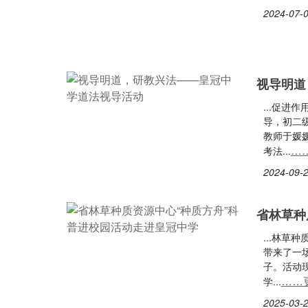
2024-07-0
视导明道
...促
导，初二
教师于媛
…
考法...
2024-09-2
省林草种
...林草
带来了一
子。活动
……
学...
2025-03-2