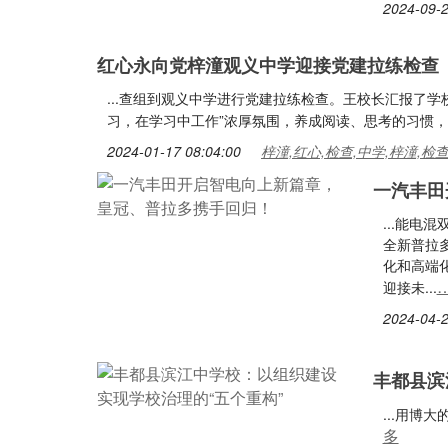
2024-09-2
红心永向党梓潼观义中学迎接党建拉练检查
...查组到观义中学进行党建拉练检查。王校长汇报了学
习，在学习中工作”浓厚氛围，养成阅读、思考的习惯，
2024-01-17 08:04:00
梓潼,红心,检查,中学,梓潼,检
一汽丰田
...能
全新普拉
化和高端化
迎接未...
2024-04-2
丰都县滨
...用
多