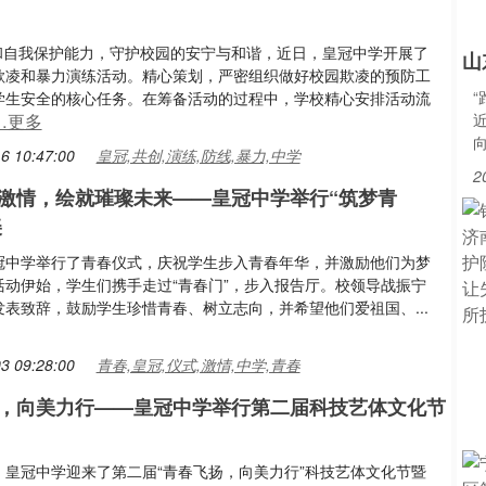
意识和自我保护能力，守护校园的安宁与和谐，近日，皇冠中学开展了
山
欺凌和暴力演练活动。精心策划，严密组织做好校园欺凌的预防工
学生安全的核心任务。在筹备活动的过程中，学校精心安排活动流
…更多
6 10:47:00
皇冠,共创,演练,防线,暴力,中学
2
激情，绘就璀璨未来——皇冠中学举行“筑梦青
美
冠中学举行了青春仪式，庆祝学生步入青春年华，并激励他们为梦
活动伊始，学生们携手走过“青春门”，步入报告厅。校领导战振宁
发表致辞，鼓励学生珍惜青春、树立志向，并希望他们爱祖国、...
3 09:28:00
青春,皇冠,仪式,激情,中学,青春
，向美力行——皇冠中学举行第二届科技艺体文化节
，皇冠中学迎来了第二届“青春飞扬，向美力行”科技艺体文化节暨