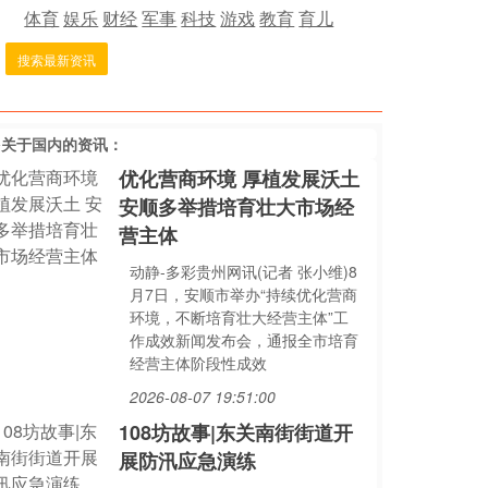
体育
娱乐
财经
军事
科技
游戏
教育
育儿
搜索最新资讯
多关于
国内
的资讯：
优化营商环境 厚植发展沃土
安顺多举措培育壮大市场经
营主体
动静-多彩贵州网讯(记者 张小维)8
月7日，安顺市举办“持续优化营商
环境，不断培育壮大经营主体”工
作成效新闻发布会，通报全市培育
经营主体阶段性成效
2026-08-07 19:51:00
108坊故事|东关南街街道开
展防汛应急演练