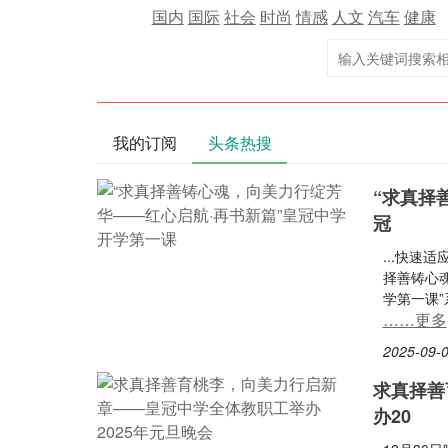
国内
国际
社会
时尚
情感
人文
汽车
健康
我的订阅
头条热搜
“求真择
冠
...快速
择善铸心
学第一课”
……更多
2025-09-0
求真择善
办20