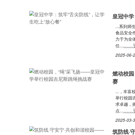
皇冠中学
...系
食品安全
力于为全
……
任...
2025-06-2
燃动校园
赛
...，
举行校园
求卓越，
……
点...
2025-03-3
筑防线·