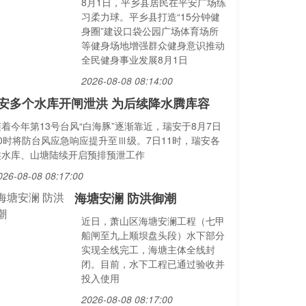
8月1日，平乡县居民在平安广场练
习柔力球。平乡县打造“15分钟健
身圈”建设口袋公园广场体育场所
等健身场地增强群众健身意识推动
全民健身事业发展8月1日
2026-08-08 08:14:00
安多个水库开闸泄洪 为后续降水腾库容
随着今年第13号台风“白海豚”逐渐靠近，瑞安于8月7日
10时将防台风应急响应提升至Ⅲ级。7日11时，瑞安各
类水库、山塘陆续开启预排预泄工作
026-08-08 08:17:00
海塘安澜 防洪御潮
近日，萧山区海塘安澜工程（七甲
船闸至九上顺坝盘头段）水下部分
实现全线完工，海塘主体全线封
闭。目前，水下工程已通过验收并
投入使用
2026-08-08 08:17:00