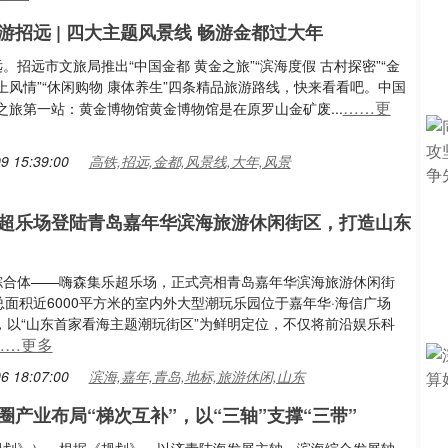
游招远 | 四大主题风景线 畅游金都过大年
招远。招远市文旅局推出“中国金都 黄金之旅”“滨海度假 古村探密”“金
上风情”“休闲购物 康体养生”四条精品旅游路线，快来看看吧。中国
……更
之旅第一站：黄金博物馆黄金博物馆是在原罗山金矿废...
9 15:39:00
高铁,招远,金都,风景线,大年,风景
超乐场登陆青岛嘉年华滨海旅游休闲街区，打造山东
潮玩综合体——嗨森集乐超乐场，正式亮相青岛嘉年华滨海旅游休闲街
面积近6000平方米的室内外大型潮玩乐园位于嘉年华·海信广场
GE，以“山东首家看海主题潮玩街区”为鲜明定位，不仅将前沿娱乐科
……更多
6 18:07:00
滨海,嘉年,青岛,地标,旅游休闲,山东
圈产业布局“梯次互补”，以“三轴”支撑“三带”