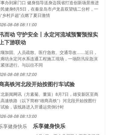
赛事办到家门口 健身指导送身边我省打造创新场景推进
全民健身8月5日，在秦皇岛市卢龙县双望镇二分村，一
场“乡村乒超”点燃了夏日激情
026-08-08 08:11:00
汛而动 守护安全丨永定河流域预警预报实
上下游联动
围堰加固、人员疏散、医疗急救、交通导改……近日，
在廊坊永定河水系连通工程施工现场，一场防汛应急演
练紧张进行。与以往不同
026-08-08 08:12:00
商高铁河北段开始按图行车试验
河北新闻网讯（方素菊、董策）8月7日，雄安新区至商
丘高速铁路（以下简称“雄商高铁”）河北段开始按图行
车试验，该线路进入开通运营倒计时
026-08-08 08:13:00
乐享健身快乐