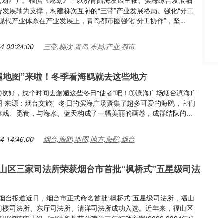
称《规划》）。根据《规划》，以济青陆海发展主轴、滨海综合发展轴
合发展轴为支撑，构建梯次互补的“三带”产业发展格局。强化“分工
现代产业体系在产业发展上，青岛都市圈强化“分工协作”，坚...
4 00:24:00
三带,梯次,青岛,布局,产业,都市
遇地图”来啦！冬季看海鸥就去这些地方
赶紧收好，找个时间去邂逅这些冬日“使者”吧！①滨海广场烟台滨海广
图 来源：烟台文旅）冬日的滨海广场聚集了超多可爱的海鸥，它们
嬉戏、觅食，与海水、蓝天构成了一幅美丽的画卷，成群结队的...
4 14:46:00
烟台,海鸥,地图,地方,海鸥,烟台
山区三家司法所荣获烟台市首批“枫桥式”五星级司法
君君 烟台报道近日，烟台市正式命名首批“枫桥式”五星级司法所，福山
门楼司法所、东厅司法所、清洋司法所成功入选。近年来，福山区