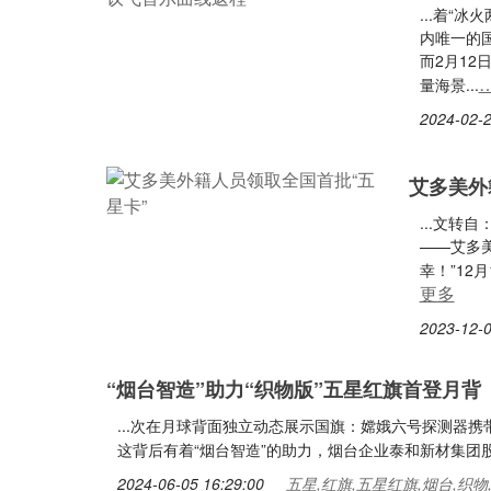
...着“
内唯一的
而2月12
量海景...
2024-02-2
艾多美外
...文转
——艾多美
幸！”12
更多
2023-12-0
“烟台智造”助力“织物版”五星红旗首登月背
...次在月球背面独立动态展示国旗：嫦娥六号探测器
这背后有着“烟台智造”的助力，烟台企业泰和新材集团股
2024-06-05 16:29:00
五星,红旗,五星红旗,烟台,织物