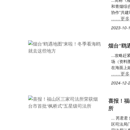
...简
和青烟综
协作”共建
……更多
2023-10-1
烟台“鸥
...攻略
场（资料
在海面上
……更多
2024-12-2
喜报！福
所
... 芮
区司法局