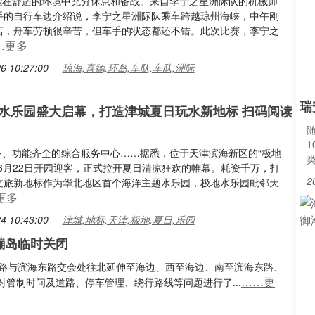
手都能在舒适的环境中充分休息和备战。来自李宁之星洲际队的机械师
手的自行车边介绍说，李宁之星洲际队乘车跨越琼州海峡，中午刚
店，舟车劳顿很辛苦，但车手的状态都还不错。此次比赛，李宁之
…更多
6 10:27:00
琼海,喜德,环岛,车队,车队,洲际
瑞
水乐园盛大启幕，打造津城夏日玩水新地标 扫码阅读
设备、功能齐全的综合服务中心……据悉，位于天津滨海新区的“极地
于6月22日开园迎客，正式拉开夏日清凉狂欢的帷幕。耗资千万，打
2
文旅新地标作为华北地区首个海洋主题水乐园，极地水乐园毗邻天
更多
4 10:43:00
津城,地标,天津,极地,夏日,乐园
里蹦岛临时关闭
东海路与滨海东路交会处往北延伸至海边、西至海边、南至滨海东路、
……更
管制时间及道路、停车管理、绕行路线等问题进行了...