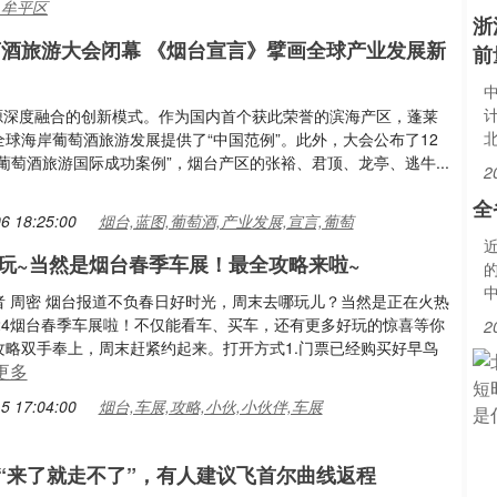
,牟平区
浙
葡萄酒旅游大会闭幕 《烟台宣言》擘画全球产业发展新
前
游资源深度融合的创新模式。作为国内首个获此荣誉的滨海产区，蓬莱
全球海岸葡萄酒旅游发展提供了“中国范例”。此外，大会公布了12
葡萄酒旅游国际成功案例”，烟台产区的张裕、君顶、龙亭、逃牛...
2
全
6 18:25:00
烟台,蓝图,葡萄酒,产业发展,宣言,葡萄
玩~当然是烟台春季车展！最全攻略来啦~
者 周密 烟台报道不负春日好时光，周末去哪玩儿？当然是正在火热
024烟台春季车展啦！不仅能看车、买车，还有更多好玩的惊喜等你
2
攻略双手奉上，周末赶紧约起来。打开方式1.门票已经购买好早鸟
更多
5 17:04:00
烟台,车展,攻略,小伙,小伙伴,车展
“来了就走不了”，有人建议飞首尔曲线返程