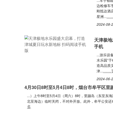
...车
边检修车
刚抵达酒
…
星洲...
2024-08-2
天津极地
手机
...游乐
水乐园”
造高品质
……
津...
2024-06-2
4月30日8时至5月4日8时，烟台市牟平区
...）上午8时至5月4日（周六）8时，里蹦岛（东至
北至海边）临时关闭，不对外开放。此外，牟平公安还对
多