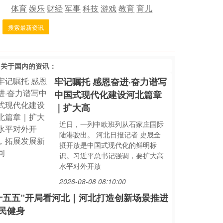
体育
娱乐
财经
军事
科技
游戏
教育
育儿
搜索最新资讯
多关于
国内
的资讯：
牢记嘱托 感恩奋进·奋力谱写
中国式现代化建设河北篇章
｜扩大高
近日，一列中欧班列从石家庄国际
陆港驶出。 河北日报记者 史晟全
摄开放是中国式现代化的鲜明标
识。习近平总书记强调，要扩大高
水平对外开放
2026-08-08 08:10:00
十五五”开局看河北｜河北打造创新场景推进
民健身