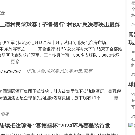
宿业
上演村民篮球赛！齐鲁银行“村BA”总决赛决出最终
2
闻
现
讯员 伊学军 )从流火七月到金秋十月，从田间地头到滨海广场。
克杯”系列赛事之一——齐鲁银行“村BA”总决赛今天下午结束了全部比
新区代表队获得冠军。三个多月时间，300多支球队，3000多场
……更多
.
3 02:03:00
滨海,齐鲁,篮球赛,总决赛,村民,冠军
2
雄
公司将同洲际酒店集团正式签约，引入该集团旗下英迪格酒店、皇冠假
……更
酒店集团是全球领先的国际酒店集团，旗下现有19个...
,酒店
2
陆续抵达琼海 “喜德盛杯”2024环岛赛整装待发