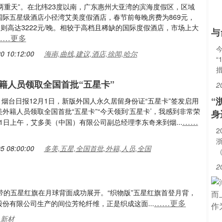
冰火两重天”。在北纬23度以南，广东惠州大亚湾的滨海度假区，区域
国际五星级酒店小径湾艾美度假酒店，春节前每晚房费为869元，
日则高达3222元/晚。相较于高档且稀缺的国际度假酒店，市场上大
与
……更多
0 10:12:00
海南,曲线,建议,酒店,徐闻,哈尔
“
籍人员领取全国首批“五星卡”
2
“
自：烟台日报12月1日，新版外国人永久居留身份证“五星卡”签发启用
外籍人员领取全国首批“五星卡”“今天领到‘五星卡’，我感到非常荣
身
……
月1日上午，艾多美（中国）有限公司副总经理李东奇来到烟...
2
5 08:00:00
多美,五星,全国首批,外籍,人员,全国
（
2
携带的五星红旗在月球背面成功展开。“织物版”五星红旗首登月背，
……更多
份有限公司生产的间位芳纶纤维，正是织成这面...
,新材