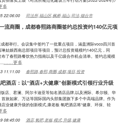
贯彻落实上级《司法所规范化建设三年行动方案(2022-2024年)》
更多
5 22:06:00
司法所,福山区,枫桥,福山,司法,烟台市
一流商圈，成都春熙路商圈签约总投资约140亿元项
会在成都举行。会议集中签约了一批重点项目，涵盖洲际voco四川首
西琳姑娘西南总部项目等项目，预计总投资规模约140亿元，同
发布了春熙路餐饮热力指南以及千亿级合作机会清单。签约总规模
……更多
..
3 11:11:00
春熙路,春熙,商圈,成都,项目,投资
氧吧酒店：以“酒店+大健康”创新模式引领行业升级
建国饭店、君澜、阿尔卡迪亚等知名酒店品牌,以及洲际、希尔顿、华
、首旅如家、万达等国际国内头部集团旗下多个中高端品牌。作为
酒店业健康升级的创新模式,康老板·氧吧酒店将“健康、环保、轻
更多
9 08:45:00
酒店,氧吧,老板,模式,升级,健康