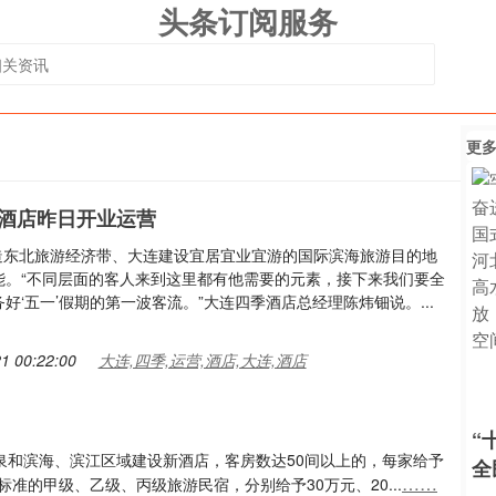
头条订阅服务
更
酒店昨日开业运营
为打造东北旅游经济带、大连建设宜居宜业宜游的国际滨海旅游目的地
能。“不同层面的客人来到这里都有他需要的元素，接下来我们要全
好‘五一’假期的第一波客流。”大连四季酒店总经理陈炜钿说。...
1 00:22:00
大连,四季,运营,酒店,大连,酒店
“
温泉和滨海、滨江区域建设新酒店，客房数达50间以上的，每家给予
全
……
准的甲级、乙级、丙级旅游民宿，分别给予30万元、20...