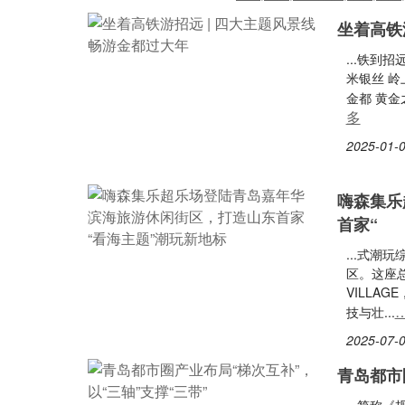
坐着高铁
...铁到
米银丝 岭
金都 黄金
多
2025-01-0
嗨森集乐
首家“
...式
区。这座总
VILLA
技与壮...
2025-07-0
青岛都市