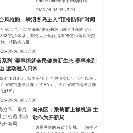
12时至19时全市平均降雨16
2026-08-08 08:17:00
台风抢跑，嵊泗各岛进入“顶格防御”时间
今年第13号台风“白海豚”来势汹汹，嵊泗县高效运行
1833”指挥体系，围绕“八张风险清单”全方位落实管控
措施，将防御力量
026-08-08 08:17:00
浙系列”赛事织就全民健身新生态 赛事来到
边 运动融入日常
026年8月8日，我国第18个“全民健身日”。今年以来，
浙江省城市篮球联赛（“浙BA”）、浙江省城市网球联赛
“浙TA”）
026-08-08 08:17:00
海沧区：乘势而上抓机遇 主
动作为开新局
风景秀丽的马銮湾新城。（海沧区