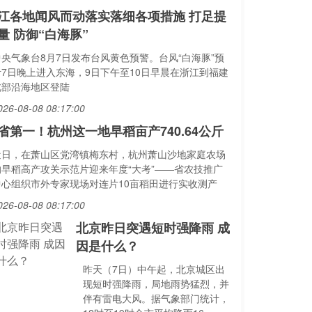
江各地闻风而动落实落细各项措施 打足提
量 防御“白海豚”
中央气象台8月7日发布台风黄色预警。台风“白海豚”预
计7日晚上进入东海，9日下午至10日早晨在浙江到福建
北部沿海地区登陆
026-08-08 08:17:00
省第一！杭州这一地早稻亩产740.64公斤
近日，在萧山区党湾镇梅东村，杭州萧山沙地家庭农场
的早稻高产攻关示范片迎来年度“大考”——省农技推广
中心组织市外专家现场对连片10亩稻田进行实收测产
026-08-08 08:17:00
北京昨日突遇短时强降雨 成
因是什么？
昨天（7日）中午起，北京城区出
现短时强降雨，局地雨势猛烈，并
伴有雷电大风。据气象部门统计，