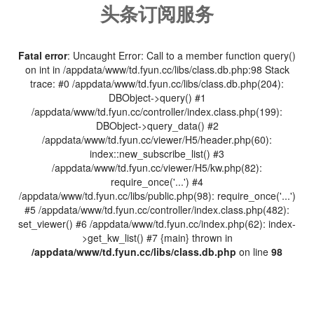
头条订阅服务
Fatal error
: Uncaught Error: Call to a member function query()
on int in /appdata/www/td.fyun.cc/libs/class.db.php:98 Stack
trace: #0 /appdata/www/td.fyun.cc/libs/class.db.php(204):
DBObject->query() #1
/appdata/www/td.fyun.cc/controller/index.class.php(199):
DBObject->query_data() #2
/appdata/www/td.fyun.cc/viewer/H5/header.php(60):
index::new_subscribe_list() #3
/appdata/www/td.fyun.cc/viewer/H5/kw.php(82):
require_once('...') #4
/appdata/www/td.fyun.cc/libs/public.php(98): require_once('...')
#5 /appdata/www/td.fyun.cc/controller/index.class.php(482):
set_viewer() #6 /appdata/www/td.fyun.cc/index.php(62): index-
>get_kw_list() #7 {main} thrown in
/appdata/www/td.fyun.cc/libs/class.db.php
on line
98