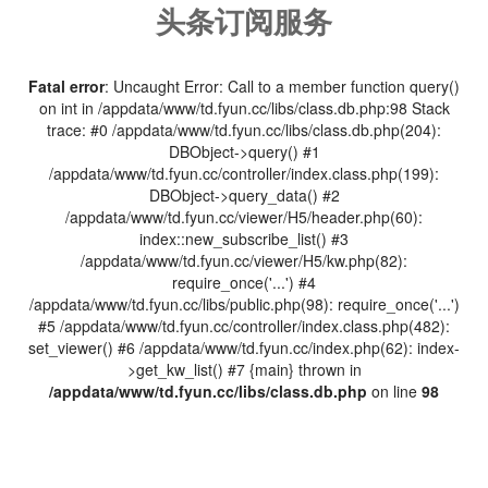
头条订阅服务
Fatal error
: Uncaught Error: Call to a member function query()
on int in /appdata/www/td.fyun.cc/libs/class.db.php:98 Stack
trace: #0 /appdata/www/td.fyun.cc/libs/class.db.php(204):
DBObject->query() #1
/appdata/www/td.fyun.cc/controller/index.class.php(199):
DBObject->query_data() #2
/appdata/www/td.fyun.cc/viewer/H5/header.php(60):
index::new_subscribe_list() #3
/appdata/www/td.fyun.cc/viewer/H5/kw.php(82):
require_once('...') #4
/appdata/www/td.fyun.cc/libs/public.php(98): require_once('...')
#5 /appdata/www/td.fyun.cc/controller/index.class.php(482):
set_viewer() #6 /appdata/www/td.fyun.cc/index.php(62): index-
>get_kw_list() #7 {main} thrown in
/appdata/www/td.fyun.cc/libs/class.db.php
on line
98