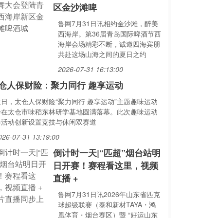
区金沙滩啤
鲁网7月31日讯相约金沙滩，醉美
西海岸。第36届青岛国际啤酒节西
海岸会场精彩不断，诚邀四海宾朋
共赴这场山海之间的夏日之约
2026-07-31 16:13:00
仓人保财险：聚力同行 趣享运动
近日，太仓人保财险“聚力同行 趣享运动”主题趣味运动
会在太仓市味稻东林研学基地圆满落幕。此次趣味运动
会活动创新设置竞技与休闲双赛道
026-07-31 13:19:00
倒计时一天|“匹超”烟台站明
日开赛！赛程看这里，视频
直播 +
鲁网7月31日讯2026年山东省匹克
球超级联赛（泰和新材TAYA・鸿
凰体育・烟台赛区）暨 “好运山东