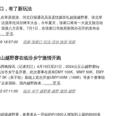
口，有了新玩法
表演队在草原巡游。河北日报通讯员吴孟忱摄崇礼超级越野赛、张北草
、沽源库伦淖尔烤羊大会，今年夏天，张家口将有一大波文旅活动
，迎接八方宾客。7月1日，在张家口市政府新闻办召开的发布会
……更多
9 18:57:00
张家,张家口,玩法,活动,旅游,张家
云丘山越野赛在临汾乡宁激情开跑
报山西晚报讯（记者刘江）4月19日至21日，2024云丘山越野赛by
临汾市乡宁县开赛。此次赛事在原有DMY 100K、MMY 50K、EMY
MY 3K（亲子组）基础上首次开放UMY100M（168K）等多个赛事组
……更多
众多国际、国内越野跑者...
2 07:11:00
临汾,乡宁,越野赛,越野,激情,越野
8超级越野赛，参赛者从一开始的约1800人增加到上届的8000多