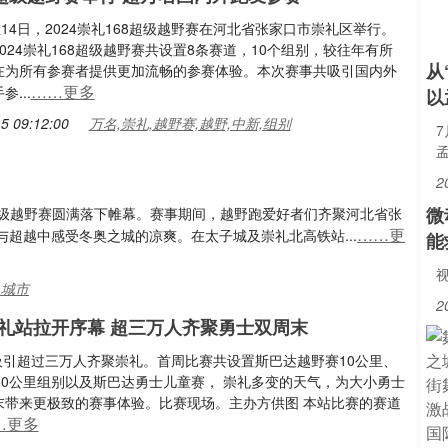
至14日，2024崇礼168超级越野赛在河北省张家口市崇礼区举行。
024崇礼168超级越野赛共设置8条赛道，10个组别，较往年有所
从
在为所有参赛者提供更加流畅的参赛体验。本次赛事共吸引国内外
……更多
...
以
5 09:12:00
万名,崇礼,越野赛,越野,中新,组别
7
2
微
68超级越野赛圆满落下帷幕。赛事期间，越野跑爱好者们齐聚河北省张
……更
超越中感受冬奥之城的凉爽。在太子城及崇礼北高铁站...
能
视
,城市
2
礼站拉开序幕 超三万人齐聚勇士双周末
将吸引超过三万人齐聚崇礼。首周比赛共设置斯巴达越野赛10公里、
50公里组别以及斯巴达勇士儿童赛， 崇礼多变的天气，为大小勇士
末带来更极致的赛事体验。比赛现场。主办方供图 本站比赛的赛道
…更多