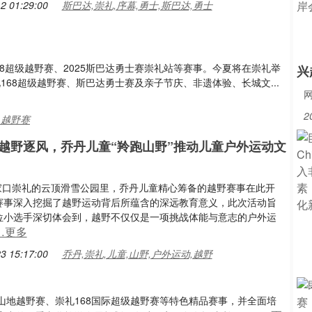
2 01:29:00
斯巴达,崇礼,序幕,勇士,斯巴达,勇士
168超级越野赛、2025斯巴达勇士赛崇礼站等赛事。今夏将在崇礼举
兴
168超级越野赛、斯巴达勇士赛及亲子节庆、非遗体验、长城文...
2
,越野赛
越野逐风，乔丹儿童“羚跑山野”推动儿童户外运动文
，张家口崇礼的云顶滑雪公园里，乔丹儿童精心筹备的越野赛事在此开
赛事深入挖掘了越野运动背后所蕴含的深远教育意义，此次活动旨
位小选手深切体会到，越野不仅仅是一项挑战体能与意志的户外运
…更多
3 15:17:00
乔丹,崇礼,儿童,山野,户外运动,越野
里山地越野赛、崇礼168国际超级越野赛等特色精品赛事，并全面培