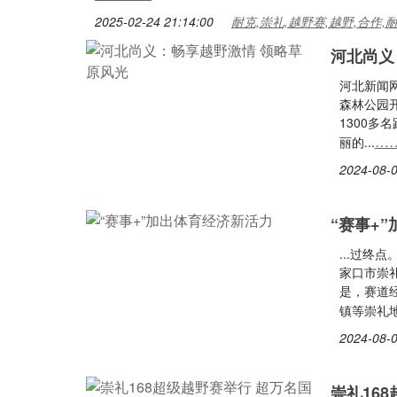
2025-02-24 21:14:00
耐克,崇礼,越野赛,越野,合作,
河北尚义
河北新闻网
森林公园
1300
…
丽的...
2024-08-0
“赛事+
...过终
家口市崇
是，赛道
镇等崇礼地.
2024-08-0
崇礼16