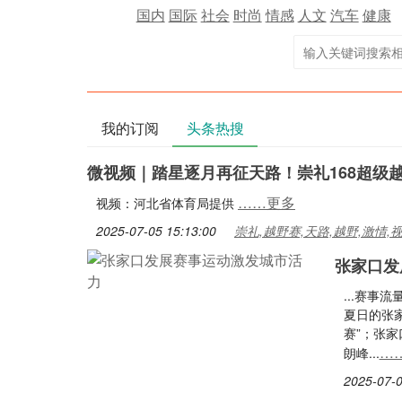
国内
国际
社会
时尚
情感
人文
汽车
健康
我的订阅
头条热搜
微视频｜踏星逐月再征天路！崇礼168超级越
……更多
视频：河北省体育局提供
2025-07-05 15:13:00
崇礼,越野赛,天路,越野,激情,
张家口发
...赛事
夏日的张
赛”；张
…
朗峰...
2025-07-0