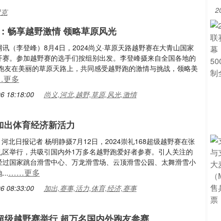
2
耐克
：畅享越野激情 领略草原风光
讯（李登峰）8月4日，2024尚义·草原天路越野赛在大青山国家
开赛。参加越野赛的选手们按组别出发。李登峰摄来自全国各地的
多名跑友在美丽的草原天路上，共同感受越野跑的激情与挑战，领略美
…更多
6 18:18:00
尚义,河北,越野,草原,风光,激情
”加出体育经济新活力
点。河北日报记者 杨明静摄7月12日，2024崇礼168超级越野赛在张
礼区举行，共吸引国内外1万多名越野跑爱好者参赛。引人关注的
经过国家跳台滑雪中心、万龙滑雪场、云顶滑雪公园、太舞滑雪小
……更多
..
6 08:33:00
加出,赛事,活力,体育,经济,赛事
8超级越野赛举行 超万名国内外跑友参赛