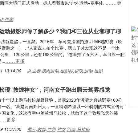
……更
区大境门正式启动，标志着我市以“户外运动+赛事体...
动,张家
运动摄影师你了解多少？我们和三位从业者聊了聊
的办法就是熬，一直熬。2016年，车可去法国拍摄UTMB越野赛（欧
越野跑之一），“人家说去拍个比赛，我去了才发现这不是一个比
0公里、120公里，还有168公里的。”连着拍了五六天，车可靠一腔
……更多
..
1 10:14:00
从业者,极限运动,摄影师,极限,运动,摄影
松现“敦煌神女”，河南女子跑出腾云驾雾感觉
岁，有十年以上跑马拉松越野经验，曾获2023年沂蒙之巅越野赛100公
第一名。“我是河南郑州人，一直特别希望以一种特别的方式宣传河
中国文化，这次有幸中签兰州马拉松，就做了这个敦煌飞天的装
……更多
9 11:37:00
腾云,敦煌,兰州,神女,河南,马拉松