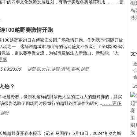
……更
中的四季文化旅游发展规划，有助于实现冬奥场馆利用...
礼
大连100越野赛激情开跑
连100越野赛24日在傅家庄公园广场激情开跑。作为我市“国际开放
活动之一，这场跨越城市与山海的运动盛宴不仅吸引了全球2926名
者竞逐，更以赛事促交流，为城市发展注入新活力、新动能。“大
太
更多
5 09:23:00
越野赛,大连,越野,激情,赛事,越野
火热？
2
很多场越野赛，像崇礼这样的能够做大型的过万人的越野赛的，其实
……更多
该报告选取了四场同时段举行的越野跑赛事作为研究...
,越野
长城越野赛开赛本报讯（记者 马国萍）5月18日，2024“冬奥之城