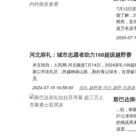
7月12日
据了解，2
精简，旨
超万名选手参
2024-07-1
河北崇礼：城市志愿者助力168超级越野赛
本文转自：人民网-河北频道7月14日，2024崇礼1
家口市崇礼区，跨越崎岖山路，跑向青山绿水，在突破与
多
2024-07-15 16:58:00
崇礼,越野赛,河北,越野,志愿者
斯巴达崇
...别，
21公里和
的挑战周
…
设置...