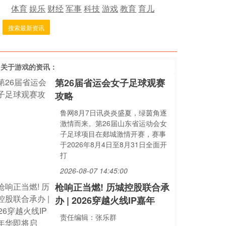
体育
娱乐
财经
军事
科技
游戏
教育
育儿
搜索最新资讯
多关于
游戏
的资讯：
第26届省运会女子足球观赛
攻略
鲁网8月7日讯炎炎盛夏，绿茵角逐
激情而来。第26届山东省运动会女
子足球项目在郯城激情开赛，赛事
于2026年8月4日至8月31日全面开
打
2026-08-07 14:45:00
枪响正当燃! 历城控股联合承
办 | 2026穿越火线IP嘉年
责任编辑：张乐群