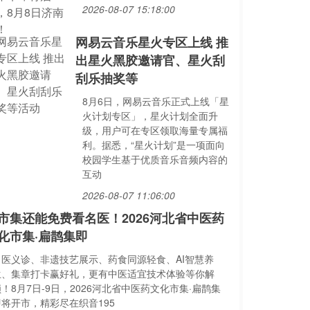
2026-08-07 15:18:00
网易云音乐星火专区上线 推
出星火黑胶邀请官、星火刮
刮乐抽奖等
8月6日，网易云音乐正式上线「星
火计划专区」，星火计划全面升
级，用户可在专区领取海量专属福
利。据悉，“星火计划”是一项面向
校园学生基于优质音乐音频内容的
互动
2026-08-07 11:06:00
市集还能免费看名医！2026河北省中医药
化市集·扁鹊集即
名医义诊、非遗技艺展示、药食同源轻食、AI智慧养
生、集章打卡赢好礼，更有中医适宜技术体验等你解
！8月7日-9日，2026河北省中医药文化市集·扁鹊集
即将开市，精彩尽在织音195