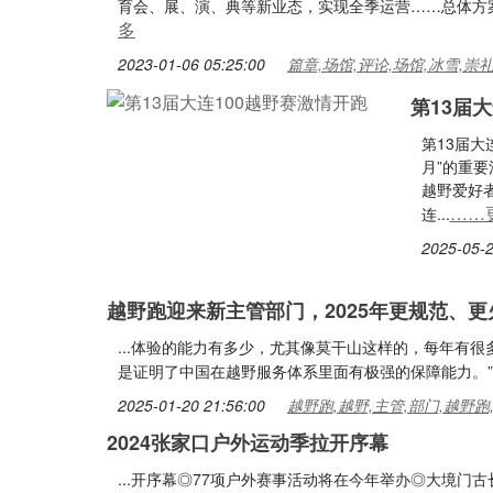
育会、展、演、典等新业态，实现全季运营……总体方案
多
2023-01-06 05:25:00
篇章,场馆,评论,场馆,冰雪,崇
第13届
第13届大
月”的重要
越野爱好
……
连...
2025-05-2
越野跑迎来新主管部门，2025年更规范、更
...体验的能力有多少，尤其像莫干山这样的，每年有
是证明了中国在越野服务体系里面有极强的保障能力。”
2025-01-20 21:56:00
越野跑,越野,主管,部门,越野跑
2024张家口户外运动季拉开序幕
...开序幕◎77项户外赛事活动将在今年举办◎大境门古