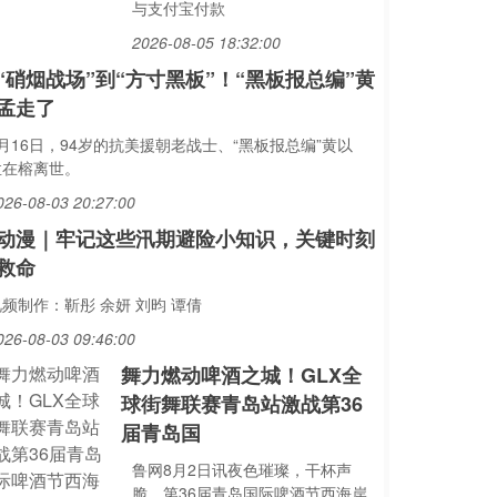
与支付宝付款
2026-08-05 18:32:00
“硝烟战场”到“方寸黑板”！“黑板报总编”黄
孟走了
月16日，94岁的抗美援朝老战士、“黑板报总编”黄以
孟在榕离世。
026-08-03 20:27:00
动漫｜牢记这些汛期避险小知识，关键时刻
救命
频制作：靳彤 余妍 刘昀 谭倩
026-08-03 09:46:00
舞力燃动啤酒之城！GLX全
球街舞联赛青岛站激战第36
届青岛国
鲁网8月2日讯夜色璀璨，干杯声
脆。第36届青岛国际啤酒节西海岸