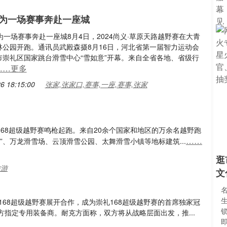
为一场赛事奔赴一座城
候 为一场赛事奔赴一座城8月4日，2024尚义·草原天路越野赛在大青
林公园开跑。通讯员武殿森摄8月16日，河北省第一届智力运动会
市崇礼区国家跳台滑雪中心“雪如意”开幕。来自全省各地、省级行
……更多
6 18:15:00
张家,张家口,赛事,一座,赛事,张家
崇礼168超级越野赛鸣枪起跑。来自20余个国家和地区的万余名越野跑
……
、万龙滑雪场、云顶滑雪公园、太舞滑雪小镇等地标建筑...
逛
旅游
文
崇礼168超级越野赛展开合作，成为崇礼168超级越野赛的首席独家冠
锁
指定专用装备商。耐克方面称，双方将从战略层面出发，推...