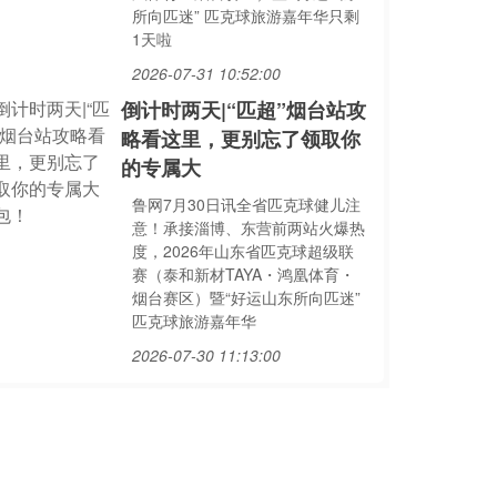
所向匹迷” 匹克球旅游嘉年华只剩
1天啦
2026-07-31 10:52:00
倒计时两天|“匹超”烟台站攻
略看这里，更别忘了领取你
的专属大
鲁网7月30日讯全省匹克球健儿注
意！承接淄博、东营前两站火爆热
度，2026年山东省匹克球超级联
赛（泰和新材TAYA・鸿凰体育・
烟台赛区）暨“好运山东所向匹迷”
匹克球旅游嘉年华
2026-07-30 11:13:00