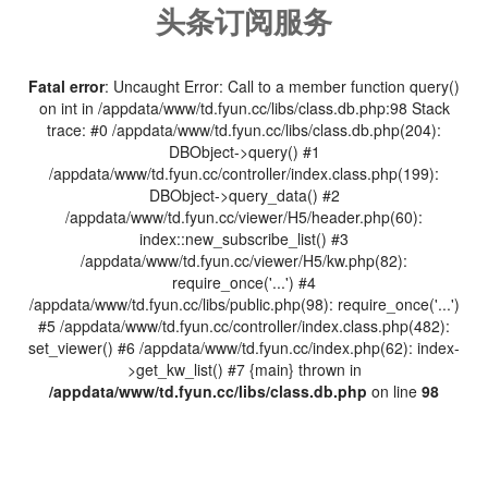
头条订阅服务
Fatal error
: Uncaught Error: Call to a member function query()
on int in /appdata/www/td.fyun.cc/libs/class.db.php:98 Stack
trace: #0 /appdata/www/td.fyun.cc/libs/class.db.php(204):
DBObject->query() #1
/appdata/www/td.fyun.cc/controller/index.class.php(199):
DBObject->query_data() #2
/appdata/www/td.fyun.cc/viewer/H5/header.php(60):
index::new_subscribe_list() #3
/appdata/www/td.fyun.cc/viewer/H5/kw.php(82):
require_once('...') #4
/appdata/www/td.fyun.cc/libs/public.php(98): require_once('...')
#5 /appdata/www/td.fyun.cc/controller/index.class.php(482):
set_viewer() #6 /appdata/www/td.fyun.cc/index.php(62): index-
>get_kw_list() #7 {main} thrown in
/appdata/www/td.fyun.cc/libs/class.db.php
on line
98