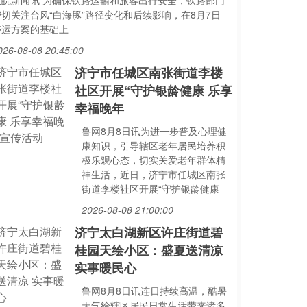
大皖新闻讯 为确保铁路运输和旅客出行安全，铁路部门
密切关注台风“白海豚”路径变化和后续影响，在8月7日
停运方案的基础上
026-08-08 20:45:00
济宁市任城区南张街道李楼
社区开展“守护银龄健康 乐享
幸福晚年
鲁网8月8日讯为进一步普及心理健
康知识，引导辖区老年居民培养积
极乐观心态，切实关爱老年群体精
神生活，近日，济宁市任城区南张
街道李楼社区开展“守护银龄健康
2026-08-08 21:00:00
济宁太白湖新区许庄街道碧
桂园天绘小区：盛夏送清凉
实事暖民心
鲁网8月8日讯连日持续高温，酷暑
天气给辖区居民日常生活带来诸多