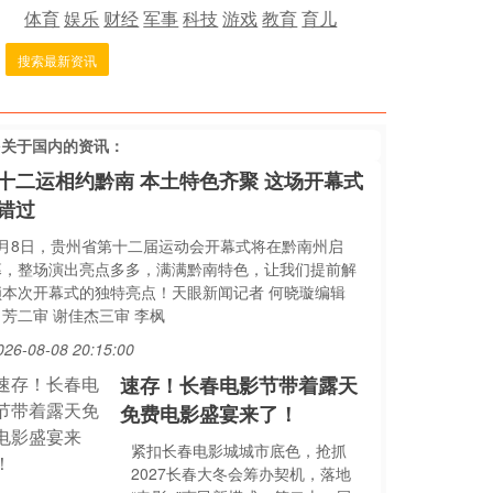
体育
娱乐
财经
军事
科技
游戏
教育
育儿
搜索最新资讯
多关于
国内
的资讯：
十二运相约黔南 本土特色齐聚 这场开幕式
错过
8月8日，贵州省第十二届运动会开幕式将在黔南州启
幕，整场演出亮点多多，满满黔南特色，让我们提前解
锁本次开幕式的独特亮点！天眼新闻记者 何晓璇编辑
田芳二审 谢佳杰三审 李枫
026-08-08 20:15:00
速存！长春电影节带着露天
免费电影盛宴来了！
紧扣长春电影城城市底色，抢抓
2027长春大冬会筹办契机，落地