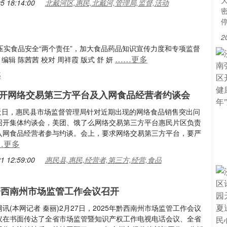
5 18:14:00
北戴河区,惠民,北戴河,管理局,监督,活动
2
紧压实食品安全“两个责任”，加大食品药品知识宣传力度和专项监督
……更多
辑 陈茜茜 校对 周祥霞 版式 舒 妍
品
开网络交易第三方平台及入网食品经营者约谈会
洪畔近日，惠民县市场监督管理局针对近期出现的网络食品销售突出问
召开集体约谈会，美团、饿了么网络交易第三方平台惠民片区负责
入网食品经营者参与约谈。会上，要求网络交易第三方平台，要严
…更多
1 12:59:00
惠民县,惠民,经营者,第三方,经营,食品
年黔西南州市场监管工作会议召开
讯(本网记者 秦丽)2月27日，2025年黔西南州市场监管工作会议
议在书面传达了全省市场监管暨知识产权工作电视电话会议、全省