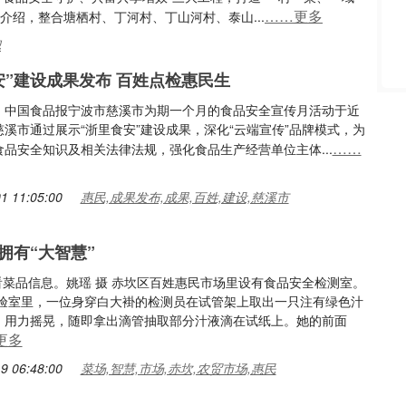
……更多
介绍，整合塘栖村、丁河村、丁山河村、泰山...
杷
安”建设成果发布 百姓点检惠民生
：中国食品报宁波市慈溪市为期一个月的食品安全宣传月活动于近
溪市通过展示“浙里食安”建设成果，深化“云端宣传”品牌模式，为
……
食品安全知识及相关法律法规，强化食品生产经营单位主体...
1 11:05:00
惠民,成果发布,成果,百姓,建设,慈溪市
拥有“大智慧”
查看菜品信息。姚瑶 摄 赤坎区百姓惠民市场里设有食品安全检测室。
实验室里，一位身穿白大褂的检测员在试管架上取出一只注有绿色汁
，用力摇晃，随即拿出滴管抽取部分汁液滴在试纸上。她的前面
更多
9 06:48:00
菜场,智慧,市场,赤坎,农贸市场,惠民