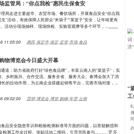
场监管局：“你点我检”惠民生保食安
督管理局走进主要超市、农贸市场、餐饮场所，开展食品安全“你点我
生”活动，有效保障人民群众“米袋子”“菜篮子”安全，让年味更有
……
”。活动分现场抽样、现场快检、实验室观摩等多个环节，...
6 11:05:00
惠民,保定市,保定,监管,市场,食品
购物博览会今日盛大开幕
产销通道；助力省政府打好“绿色食品牌”，丰富云南人的“菜篮子”；实
接、乡村振兴、合作交流、服务全省、服务大众。春博会加大了消
增长的拉动作用，为云南企业搭建起销售平台，完善市场对接，...
“
工
6 09:02:00
昆明,博览会,博览,购物,年货,云南
提出的食品安全隐患常识和检验检测标准等方面的问题，以答疑解惑和
2
……更多
检测工作全过程。张贴活动二维码，引导市民参与...