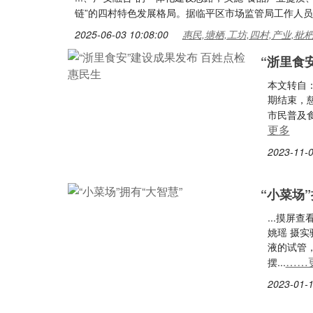
链”的四村特色发展格局。据临平区市场监管局工作人员
2025-06-03 10:08:00
惠民,塘栖,工坊,四村,产业,枇
“浙里食
本文转自
期结束，慈
市民普及
更多
2023-11-0
“小菜场”
...摸屏
姚瑶 摄
液的试管
……
摆...
2023-01-1