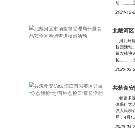
……
动...
2024-12-2
北戴河区
...河北
校园活动
蔬农残快
……
检...
2025-03-2
共筑食安
...看更
确保广大
强人民群
局，4月1..
2025-04-2