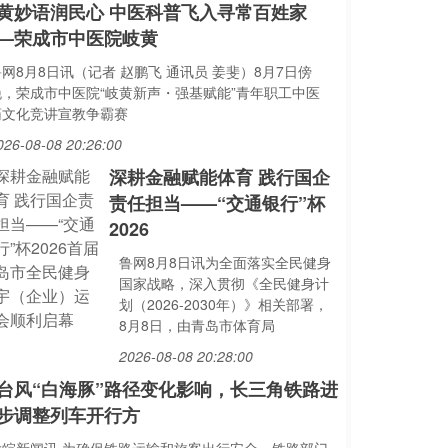
黄妙语润民心 中医科普飞入寻常百姓家
—荣成市中医院岐黄
网8月8日讯（记者 赵鹏飞 通讯员 姜斐）8月7日傍
晚，荣成市中医院“岐黄新声・强基赋能”青年职工中医
药文化竞讲宣教争霸赛
026-08-08 20:26:00
深耕金融赋能体育 践行国企
责任担当——“交通银行”杯
2026
鲁网8月8日讯为全面落实全民健身
国家战略，深入贯彻《全民健身计
划（2026-2030年）》相关部署，
8月8日，由青岛市体育局
2026-08-08 20:28:00
台风“白海豚”路径变化影响，长三角铁路进
步调整列车开行方