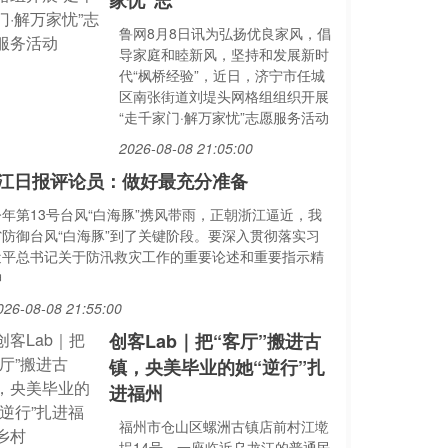
家忧”志
鲁网8月8日讯为弘扬优良家风，倡
导家庭和睦新风，坚持和发展新时
代“枫桥经验”，近日，济宁市任城
区南张街道刘堤头网格组组织开展
“走千家门·解万家忧”志愿服务活动
2026-08-08 21:05:00
江日报评论员：做好最充分准备
今年第13号台风“白海豚”携风带雨，正朝浙江逼近，我
省防御台风“白海豚”到了关键阶段。要深入贯彻落实习
近平总书记关于防汛救灾工作的重要论述和重要指示精
神
026-08-08 21:55:00
创客Lab｜把“客厅”搬进古
镇，央美毕业的她“逆行”扎
进福州
福州市仓山区螺洲古镇店前村江墘
埕14号，一座临近乌龙江的普通民