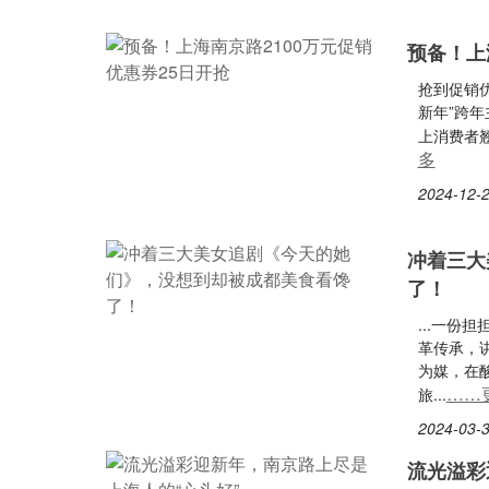
预备！上
抢到促销
新年”跨
上消费者翘
多
2024-12-2
冲着三大
了！
...一
革传承，
为媒，在
……
旅...
2024-03-3
流光溢彩