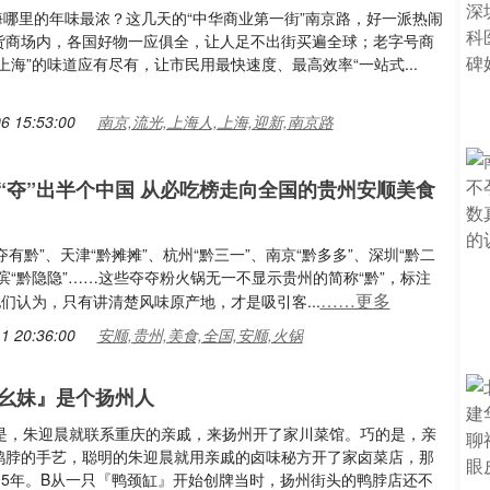
上海哪里的年味最浓？这几天的“中华商业第一街”南京路，好一派热闹
货商场内，各国好物一应俱全，让人足不出街买遍全球；老字号商
上海”的味道应有尽有，让市民用最快速度、最高效率“一站式...
6 15:53:00
南京,流光,上海人,上海,迎新,南京路
“夺”出半个中国 从必吃榜走向全国的贵州安顺美食
门“夺有黔”、天津“黔摊摊”、杭州“黔三一”、南京“黔多多”、深圳“黔二
滨“黔隐隐”……这些夺夺粉火锅无一不显示贵州的简称“黔”，标注
……更多
他们认为，只有讲清楚风味原产地，才是吸引客...
1 20:36:00
安顺,贵州,美食,全国,安顺,火锅
幺妹』是个扬州人
 于是，朱迎晨就联系重庆的亲戚，来扬州开了家川菜馆。巧的是，亲
鸭脖的手艺，聪明的朱迎晨就用亲戚的卤味秘方开了家卤菜店，那
005年。B从一只『鸭颈缸』开始创牌当时，扬州街头的鸭脖店还不