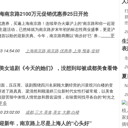
人
海南京路2100万元促销优惠券25日开抢
优惠券，买遍上海南京路！连续举办火爆沪上的“南京路和你一起迎
年主题活动，已然铸就为南京路岁末年初的标志性商业盛事，更是沪
2
……更
首以盼的迎新庆典。今年，南京路商圈以“南步好‘巳’ 券...
生
表
3 14:54:00
上海南京路,南京路,优惠券,上海,预备,促销
2
美女追剧《今天的她们》，没想到却被成都美食看馋
夏
份担担面，压压胃。该剧围绕四川名厨顾大鹏经营的川菜馆川白楼的变
讲述了路真真、梁清然和顾漫婷三位新时代女性打破常规，以美食
2
酸甜苦辣中体悟人情世故和唇齿温情，在味蕾间找寻各自的“时光之
更多
0 23:02:00
成都,三大,美食,美女,大鹏,白楼
迎新年，南京路上尽是上海人的“心头好”