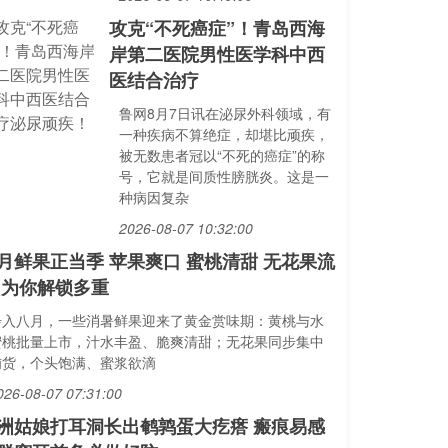
攻克“不死癌症”！青岛西海
岸第二医院男性医学科中西
医结合治疗
鲁网8月7日讯在泌尿外科领域，有
一种疾病不算绝症，却堪比顽疾，
被无数患者冠以“不死的癌症”的称
号，它就是间质性膀胱炎。这是一
种病因复杂
2026-08-07 10:32:00
月鲜果正当季 苹果爽口 蜜桃清甜 无花果流
 为你解锁多重
步入八月，一些消暑鲜果迎来了黄金赏味期：黄桃与水
蜜桃批量上市，汁水丰盈、脆爽清甜；无花果同步集中
铺货，个头饱满、蜜浆欲滴
026-08-07 07:31:00
洲姑娘打耳洞长出鹌鹑蛋大疙瘩 瘢痕易感