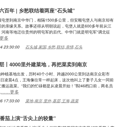
六百年 | 乡愁联结着两座“石头城”
顺屯堡到南京中华门，相隔1500多公里，但安顺屯堡人与南京却有
断的亲缘关系。故事还得从明朝说起，屯堡人就是600多年前从江
、河南等地迁往贵州的明屯军的后代。中华门就是明屯军“调北征
更多
4 23:30:00
石头城,家国,乡愁,联结,亲情,石头
层丨4000里外建菜地，再把菜卖到南京
县的种植基地出发，历时40个小时、跨越2000公里到达南京众彩市
24日凌晨4点，王海像往常一样起床，这次他叫上了妻子儿女一同前
搬运蔬菜。“我们的忙碌都是从凌晨开始！”B246档口前，两名员
……更多
.
6 17:33:00
菜地,南京,里外,基层,王海,蔬菜
产番茄上演“舌尖上的较量”