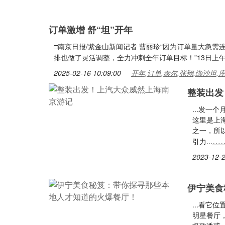
订单激增 舒“坦”开年
□南京日报/紫金山新闻记者 曹丽珍“因为订单量大急
排也做了灵活调整，全力冲刺全年订单目标！”13日上午
2025-02-16 10:09:00
开年,订单,泰尔,张翔,缬沙坦,
整装出发
...发
这里是上
之一，所
…
引力...
2023-12-2
伊宁美食
...看
明星餐厅