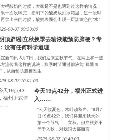
买大桶酸奶的时候，大家是不是也遇到过这样的情况：
如果一次没喝完，把剩下的酸奶放到冰箱里，过一段时
间再拿出来的时候，酸奶表面会出现一层淡黄色的“水”
026-08-07 09:33:00
明顶辟谣|立秋换季去输液能预防脑梗？专
：没有任何科学道理
大皖新闻讯 8月7日，我们迎来立秋节气。在网上和一些
地方流传着这样的说法：换季时节通过输液能“疏通血
管”，从而预防脑梗发生
026-08-07 10:01:00
今天19点42分，福州正式进
入……
“云天收夏色，木叶动秋声。”8月7
日19点42分，我们将迎来秋天的
第一个节气——立秋。但立秋并不
等于入秋，对我国大部而言
2026-08-07 10:49:00