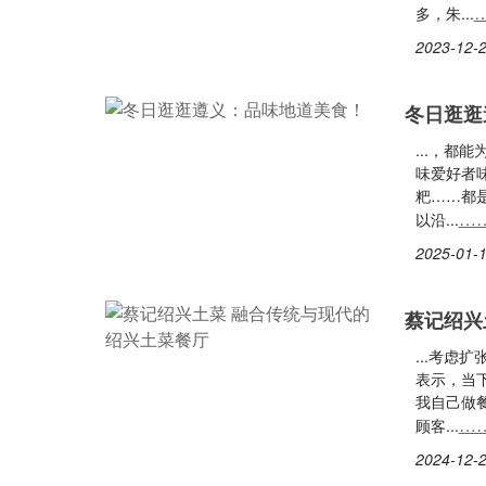
多，朱...
2023-12-2
冬日逛逛
...，
味爱好者
粑……都
…
以沿...
2025-01-1
蔡记绍兴
...考
表示，当
我自己做
…
顾客...
2024-12-2