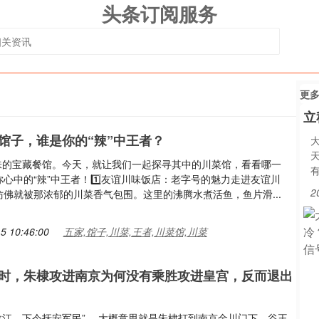
头条订阅服务
更
立
馆子，谁是你的“辣”中王者？
地风味的宝藏餐馆。今天，就让我们一起探寻其中的川菜馆，看看哪一
心中的“辣”中王者！1️⃣友谊川味饭店：老字号的魅力走进友谊川
2
仿佛就被那浓郁的川菜香气包围。这里的沸腾水煮活鱼，鱼片滑...
5 10:46:00
五家,馆子,川菜,王者,川菜馆,川菜
时，朱棣攻进南京为何没有乘胜攻进皇宫，反而退出
驻龙江，下令抚安军民”。 大概意思就是朱棣打到南京金川门下，谷王