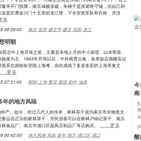
景隆等开门投降，南京城被攻破，朱棣于是派诸将守城，但自己则
应该是距离金川门十五里的龙江驿，下令安抚军队和百姓，并没
更多
8 09:29:00
南京,皇宫,建文帝,建文,高阳,龙江
想明朝
遍东南西北中上海开埠之前，主要是本地人开的中小菜馆，以本帮菜、
淮扬菜为主。1843年开埠以后，中外商贾云集，各类饭店酒楼应运
种菜系也就纷纷登陆上海滩，由此成就了多姿多彩的上海美食文
……更多
5 07:31:00
明朝,上海,繁花,菜馆,剧中,油条
今
南
0多年的地方风味
当地的特产。如今，经过几代人的传承，桥林茶干成为南京市非物质文

想要品尝正宗的桥林茶干，市民游客可以在桥林卢锦记茶干、南京
……更多
桥林食品厂、南京市浦口区磊凤豆制品厂等店购买。
2
9 00:42:00
地方风味,风味,多年,地方,浦口区,浦口
酸