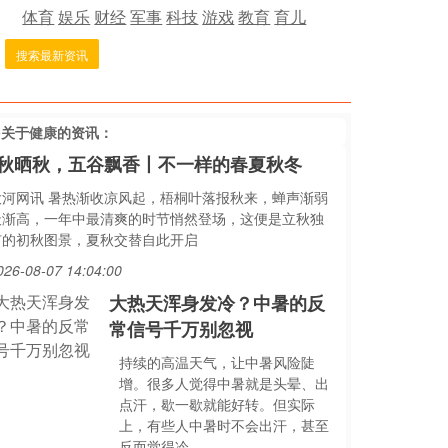
体育
娱乐
财经
军事
科技
游戏
教育
育儿
搜索最新资讯
多关于
健康
的资讯：
秋晒秋，五谷飘香丨不一样的春夏秋冬
大河网讯 暑热渐收凉风起，梧桐叶落报秋来，蝉声渐弱
天渐高，一年中最清爽的时节悄然登场，这便是立秋独
有的初秋图景，夏秋交替自此开启
026-08-07 14:04:00
大热天浑身发冷？中暑的反
常信号千万别忽视
持续的高温天气，让中暑风险陡
增。很多人觉得中暑就是头晕、出
点汗，歇一歇就能好转。但实际
上，有些人中暑时不会出汗，甚至
反而觉得冷