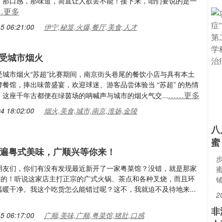
。那口感，那味道，简直让人欲罢不能！接下来，咱们要说的是一
…更多
5 06:21:00
伊宁,秘笈,火爆,餐厅,美食,人才
受城市烟火
受城市烟火“苏超”比赛期间，南京街头巷尾的餐饮小店与具有本土
餐馆，捧出味蕾盛宴，欢迎球迷、游客品尝体验当 “苏超” 的热情
……更多
这座千年古都便在绿茵场的呐喊声与城市的烟火气交...
4 18:02:00
烟火,美食,城市,南京,淮扬,金陵
八
蜜
吃遍粤式美味，广顺兴等你来！
朋友们，你们有没有发现最近新开了一家粤菜馆？没错，就是那家
兴”的！听说这家店主打正宗的广式火锅、茶点和各种叉烧，而且环
温暖干净。我这个吃货怎么能错过呢？这不，我就迫不及待地来...
2
非
5 06:17:00
广顺,美味,广顺,粤菜馆,猪肚,口感