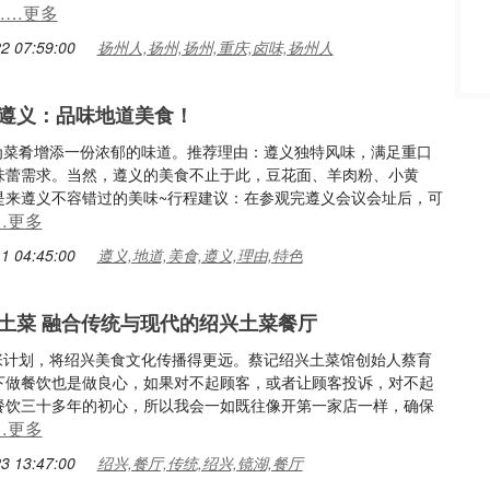
……更多
2 07:59:00
扬州人,扬州,扬州,重庆,卤味,扬州人
遵义：品味地道美食！
都能为菜肴增添一份浓郁的味道。推荐理由：遵义独特风味，满足重口
味蕾需求。当然，遵义的美食不止于此，豆花面、羊肉粉、小黄
是来遵义不容错过的美味~行程建议：在参观完遵义会议会址后，可
…更多
1 04:45:00
遵义,地道,美食,遵义,理由,特色
土菜 融合传统与现代的绍兴土菜餐厅
虑扩张计划，将绍兴美食文化传播得更远。蔡记绍兴土菜馆创始人蔡育
下做餐饮也是做良心，如果对不起顾客，或者让顾客投诉，对不起
餐饮三十多年的初心，所以我会一如既往像开第一家店一样，确保
…更多
3 13:47:00
绍兴,餐厅,传统,绍兴,镜湖,餐厅