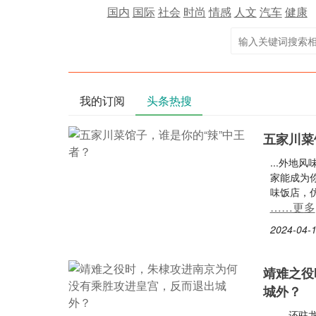
国内
国际
社会
时尚
情感
人文
汽车
健康
我的订阅
头条热搜
五家川菜
...外
家能成为你
味饭店，
……更多
2024-04-1
靖难之役
城外？
...，还