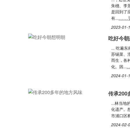
朱橞、李
是回到了
……
有...
2023-01-1
吃好今朝
... 吃
苏锡菜、
而生，各
化。因...
2024-01-1
传承20
...林
化遗产。
市浦口区
2024-02-0