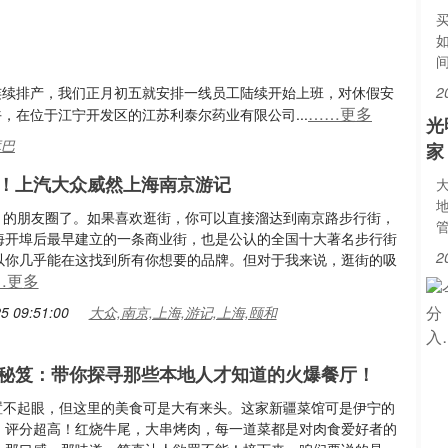
需连续排产，我们正月初五就安排一线员工陆续开始上班，对休假安
2
……更多
，在位于江宁开发区的江苏利泰尔药业有限公司...
光
库巴
家
！上汽大众威然上海南京游记
一个月的朋友圈了。如果喜欢逛街，你可以直接溜达到南京路步行街，
海开埠后最早建立的一条商业街，也是公认的全国十大著名步行街
2
以你几乎能在这找到所有你想要的品牌。但对于我来说，逛街的吸
…更多
5 09:51:00
大众,南京,上海,游记,上海,颐和
秘笈：带你探寻那些本地人才知道的火爆餐厅！
它位置不起眼，但这里的美食可是大有来头。这家新疆菜馆可是伊宁的
，评分超高！红烧牛尾，大串烤肉，每一道菜都是对肉食爱好者的