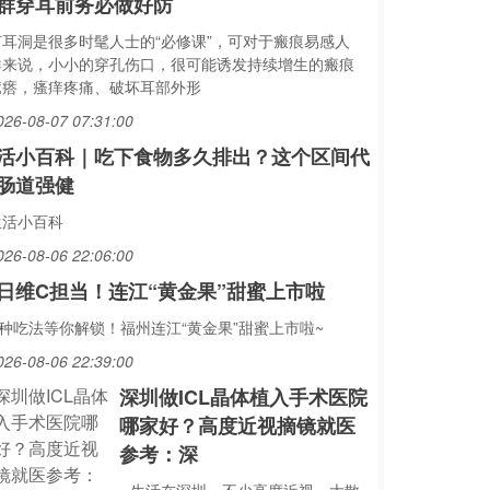
群穿耳前务必做好防
打耳洞是很多时髦人士的“必修课”，可对于瘢痕易感人
群来说，小小的穿孔伤口，很可能诱发持续增生的瘢痕
疙瘩，瘙痒疼痛、破坏耳部外形
026-08-07 07:31:00
活小百科｜吃下食物多久排出？这个区间代
肠道强健
生活小百科
026-08-06 22:06:00
日维C担当！连江“黄金果”甜蜜上市啦
N种吃法等你解锁！福州连江“黄金果”甜蜜上市啦~
026-08-06 22:39:00
深圳做ICL晶体植入手术医院
哪家好？高度近视摘镜就医
参考：深