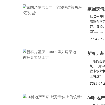
家国亲情
从贵州安
着割舍不
苏、安徽
……
南”...
2024-07-0
新春走基
...陆良
场。1月
往市场帮忙
工将这车..
2023-01-2
84种地