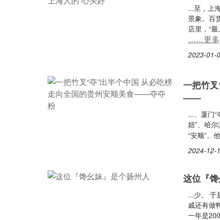
...至，
景象。百
店里，“最
……更多
2023-01-0
一把竹叉
——
...、厦
妞”、哈尔
“安顺”。
2024-12-1
这位『馋
...少。
戚还有做
一年是2