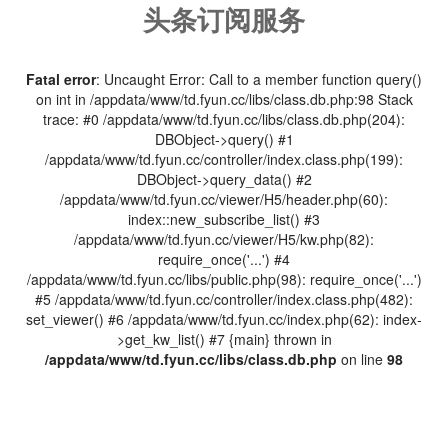
头条订阅服务
Fatal error
: Uncaught Error: Call to a member function query()
on int in /appdata/www/td.fyun.cc/libs/class.db.php:98 Stack
trace: #0 /appdata/www/td.fyun.cc/libs/class.db.php(204):
DBObject->query() #1
/appdata/www/td.fyun.cc/controller/index.class.php(199):
DBObject->query_data() #2
/appdata/www/td.fyun.cc/viewer/H5/header.php(60):
index::new_subscribe_list() #3
/appdata/www/td.fyun.cc/viewer/H5/kw.php(82):
require_once('...') #4
/appdata/www/td.fyun.cc/libs/public.php(98): require_once('...')
#5 /appdata/www/td.fyun.cc/controller/index.class.php(482):
set_viewer() #6 /appdata/www/td.fyun.cc/index.php(62): index-
>get_kw_list() #7 {main} thrown in
/appdata/www/td.fyun.cc/libs/class.db.php
on line
98