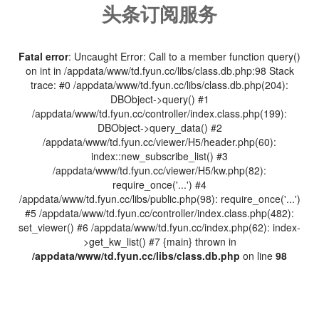
头条订阅服务
Fatal error
: Uncaught Error: Call to a member function query()
on int in /appdata/www/td.fyun.cc/libs/class.db.php:98 Stack
trace: #0 /appdata/www/td.fyun.cc/libs/class.db.php(204):
DBObject->query() #1
/appdata/www/td.fyun.cc/controller/index.class.php(199):
DBObject->query_data() #2
/appdata/www/td.fyun.cc/viewer/H5/header.php(60):
index::new_subscribe_list() #3
/appdata/www/td.fyun.cc/viewer/H5/kw.php(82):
require_once('...') #4
/appdata/www/td.fyun.cc/libs/public.php(98): require_once('...')
#5 /appdata/www/td.fyun.cc/controller/index.class.php(482):
set_viewer() #6 /appdata/www/td.fyun.cc/index.php(62): index-
>get_kw_list() #7 {main} thrown in
/appdata/www/td.fyun.cc/libs/class.db.php
on line
98