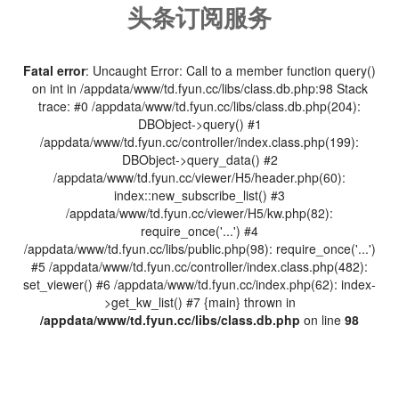
头条订阅服务
Fatal error
: Uncaught Error: Call to a member function query()
on int in /appdata/www/td.fyun.cc/libs/class.db.php:98 Stack
trace: #0 /appdata/www/td.fyun.cc/libs/class.db.php(204):
DBObject->query() #1
/appdata/www/td.fyun.cc/controller/index.class.php(199):
DBObject->query_data() #2
/appdata/www/td.fyun.cc/viewer/H5/header.php(60):
index::new_subscribe_list() #3
/appdata/www/td.fyun.cc/viewer/H5/kw.php(82):
require_once('...') #4
/appdata/www/td.fyun.cc/libs/public.php(98): require_once('...')
#5 /appdata/www/td.fyun.cc/controller/index.class.php(482):
set_viewer() #6 /appdata/www/td.fyun.cc/index.php(62): index-
>get_kw_list() #7 {main} thrown in
/appdata/www/td.fyun.cc/libs/class.db.php
on line
98