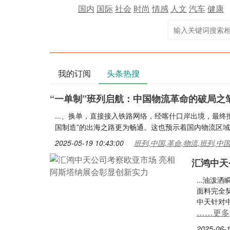
国内
国际
社会
时尚
情感
人文
汽车
健康
我的订阅
头条热搜
“一单制”班列启航：中国物流革命的破局之
...、换单，直接接入铁路网络，经喀什口岸出境，最终
国制造”的出海之路更为畅通。这也预示着国内物流区域协同
2025-05-19 10:43:00
班列,中国,革命,物流,班列,中
汇鸿中天
...油泼
面料完全
中天针对中
……更多
2025-06-1