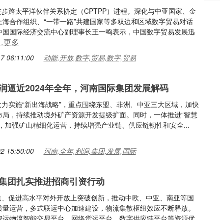
与进步跨太平洋伙伴关系协定（CPTPP）进程。深化与中亚国家、金
上海合作组织、“一带一路”共建国家等多双边和区域数字贸易对话
中国国际经济交流中心副理事长王一鸣表示，中国数字贸易发展迅
…更多
7 06:11:00
动能,开放,数字,贸易,数字,贸易
润逼近2024年全年，河南国际集团发展解码
将大力实施“新出海战略”，重点围绕东盟、非洲、中亚三大区域，加快
布局，持续推动境外矿产资源开发提级扩面。同时，一体推进“智慧
，加强矿山精细化运营，持续增强产业链、供应链韧性和安全...
2 15:50:00
河南,全年,利润,集团,发展,国际
集团扎实推进招商引资行动
流通道、促进高水平对外开放上突破创新，推动中欧、中亚、南亚等国
质量运营，多式联运中心加速建设，物流集散枢纽效应不断释放。
智运物流智能交易平台、网络货运平台、数字供应链平台等资源优