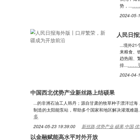
…
势，...
2024-05-1
人民日报
...境外
来粮食、
趋热闹、
……
排...
2024-04-1
中国西北优势产业新丝路上结硕果
...的非洲石油工人韩丹；源自甘肃的牧草种子漂洋过
制造的太阳能泵站，帮助多个国家和地区解决灌溉难题…
多
2024-05-23 19:39:00
新丝路,优势产业,硕果,中国,优
以金融赋能高水平对外开放