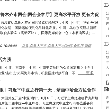
工
4乌鲁木齐市两会|两会会客厅】更高水平开放 更有力促
斯坦跨境直达乌鲁木齐的国际道路运输线路，中欧（中亚）“天山号”班
态化发运，国际运输便利化品牌化发展。中国—乌兹别克斯坦新药
”联合实验室（高新区块）、国际离岸科创中心（水磨沟区块）...
2
工
0 10:28:00
乌鲁,乌鲁木齐市,乌鲁木齐,试验区,会客厅,新疆
活力强
澳洲、中亚、东南亚、中东、中南美等地区的众多国家建立业务往
……更多
业“走出去”拓展海外市场，积极搭建对接平台，不...
2
场
【
国
眼丨习近平中亚之行第一天，擘画中哈全方位合作
大国外交开启“中亚时间”。6月16日，习近平主席抵达哈萨克斯坦
出席第二届中国—中亚峰会。习主席这次中亚之行有哪些重要背
第一天，有哪些值得关注的重点和细节？《时政新闻眼》为你解