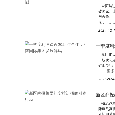
...全面
砖国家、
与合作。
…
猛，...
2024-12-1
一季度利
...集团
市场优化
矿山”建设
……更多
2025-04-0
新区商投
...物
际班列高
依托中储