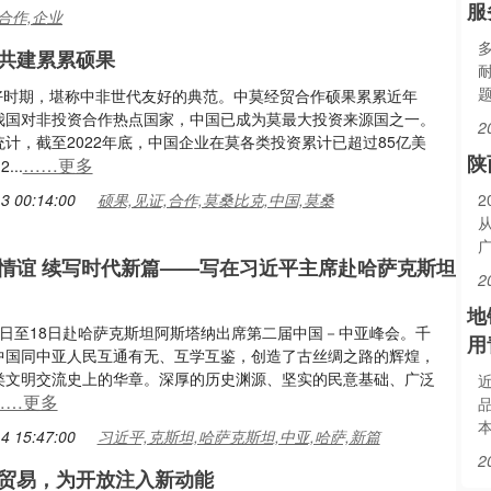
服
合作,企业
共建累累硕果
史最好时期，堪称中非世代友好的典范。中莫经贸合作硕果累累近年
我国对非投资合作热点国家，中国已成为莫最大投资来源国之一。
2
计，截至2022年底，中国企业在莫各类投资累计已超过85亿美
陕
……更多
...
3 00:14:00
硕果,见证,合作,莫桑比克,中国,莫桑
2
情谊 续写时代新篇——写在习近平主席赴哈萨克斯坦
2
地
月16日至18日赴哈萨克斯坦阿斯塔纳出席第二届中国－中亚峰会。千
用
中国同中亚人民互通有无、互学互鉴，创造了古丝绸之路的辉煌，
类文明交流史上的华章。深厚的历史渊源、坚实的民意基础、广泛
……更多
4 15:47:00
习近平,克斯坦,哈萨克斯坦,中亚,哈萨,新篇
2
贸易，为开放注入新动能