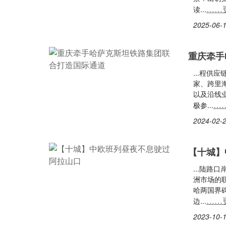
……
读...
2025-06-1
重庆牵手
...程
家、跨里
以及沿线
…
极参...
2024-02-2
【十城】
...陆
洲市场的
哈两国界
……
边...
2023-10-1