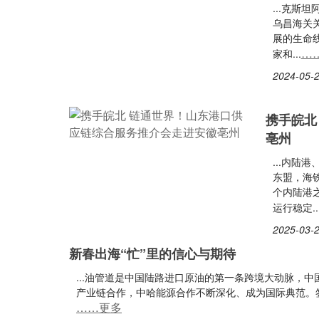
...克
乌昌海关
展的生命
…
家和...
2024-05-2
携手皖北
亳州
...内陆
东盟，海铁
个内陆港
运行稳定..
2025-03-2
新春出海“忙”里的信心与期待
...油管道是中国陆路进口原油的第一条跨境大动脉，
产业链合作，中哈能源合作不断深化、成为国际典范。签署天
……更多