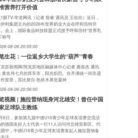
准营养打开价值
1眼TV-华龙网讯（记者 殷睿 通讯员 王欣欣）近日，
由伊利集团主办的2026年世界奶业大会在呼和浩特开
幕。会上，国际食品科技联盟正式授予呼和浩特“世界乳
”称号
026-08-06 20:55:00
笔生花：一位返乡大学生的“葫芦”青春
阿克苏新闻网/阿克苏地区融媒体中心记者 龚喜杰 通讯
员 黄名伟七月的库车市，阳光炽烈。在齐满镇一间非遗
工作室里，苏比努尔·热依木屏息凝神
026-08-06 20:56:00
览视频 | 施拉普纳现身河北雄安！曾任中国
家足球队主教练
8月6日，参加第九届中德U16青少年足球友谊赛交流活
动的德国友好人士代表一行11人访问河北雄安新区。代
表团中，中德U16青少年足球友谊赛发起人施拉普纳备
受关注