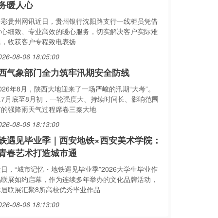
务暖人心
多彩贵州网讯近日，贵州银行沈阳路支行一线柜员凭借
耐心细致、专业高效的暖心服务，切实解决客户实际难
题，收获客户专程致电表扬
026-08-06 18:05:00
西气象部门全力筑牢汛期安全防线
026年8月，陕西大地迎来了一场严峻的汛期“大考”。
从7月底至8月初，一轮强度大、持续时间长、影响范围
广的强降雨天气过程席卷三秦大地
026-08-06 18:13:00
铁遇见毕业季｜西安地铁×西安美术学院：
青春艺术打造城市通
近日，“城市记忆・地铁遇见毕业季”2026大学生毕业作
品联展如约启幕，作为连续多年举办的文化品牌活动，
本届联展汇聚8所高校优秀毕业作品
026-08-06 18:13:00