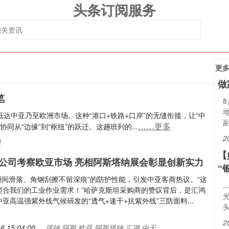
头条订阅服务
更
做
笔
抵达中亚乃至欧洲市场。这种“港口+铁路+口岸”的无缝衔接，让“中
……更多
从“边缘”到“枢纽”的跃迁。这趟班列的...
2
国
【
公司考察欧亚市场 亮相阿斯塔纳展会彰显创新实力
“
洒瞬间滑落、角钢刮擦不留深痕”的防护性能，引发中亚客商热议。“这
.
契合我们的工业作业需求！”哈萨克斯坦采购商的赞叹背后，是汇鸿
亚高温强紫外线气候研发的“透气+速干+抗紫外线”三防面料...
2
6 15:04:00
塔纳,阿斯,欧亚,阿斯塔纳,汇鸿,中天