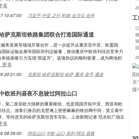
更多
2
7 10:47:00
习近平,中亚,之行,时政,全方位,合作
工
哈萨克斯坦铁路集团联合打造国际通道
供应链服务发展等领域开展合作，进一步提升从重庆至中亚、欧盟国
海国际运输走廊等国际班列运输量，推动重庆中欧班列综合竞争力
2
业务链条吸引力实现“双提升”。该项协议的顺利签署，成为两地积
…更多
9 20:21:00
克斯坦,哈萨克斯坦,哈萨,重庆,牵手,通道
中欧班列昼夜不息驶过阿拉山口
路口岸，第二座亚欧大陆桥的重要枢纽，也是我国开拓中亚、西亚和欧
联结点。游客们身后的戈壁滩上密密麻麻的铁丝网中间，竖立着中
碑。等待进关的哈萨克斯坦货车车队。上游新闻记者 范永松广场左
更多
6 08:39:00
阿拉山口,中欧,山口,班列,阿拉,昼夜
2