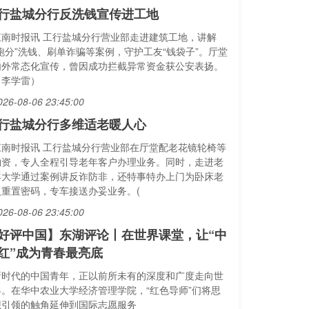
行盐城分行反洗钱宣传进工地
江南时报讯 工行盐城分行营业部走进建筑工地，讲解
“跑分”洗钱、刷单诈骗等案例，守护工友“钱袋子”。厅堂
内外常态化宣传，曾因成功拦截异常资金获公安表扬。
（李学雷）
026-08-06 23:45:00
行盐城分行多维适老暖人心
江南时报讯 工行盐城分行营业部在厅堂配老花镜轮椅等
物资，专人全程引导老年客户办理业务。同时，走进老
年大学通过案例讲反诈防非，还特事特办上门为卧床老
人重置密码，专车接送办妥业务。(
026-08-06 23:45:00
好评中国】东湖评论丨在世界课堂，让“中
红”成为青春最亮底
新时代的中国青年，正以前所未有的深度和广度走向世
界。在华中农业大学经济管理学院，“红色导师”们将思
想引领的触角延伸到国际志愿服务