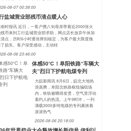
026-08-07 00:38:00
行盐城营业部残币清点暖人心
江南时报讯 近日，一客户携八旬母亲带着近2000张火
烧残币来到工行盐城营业部求助，网点店长放弃午休加
班清点，历时6小时逐张辨别核定，为客户最大限度挽
回了损失。客户深受感动，主动转
026-08-06 23:46:00
体感50℃！阜阳铁路“车辆大
夫”烈日下护航电煤专列
大皖新闻讯 8月6日，皖北大地热
浪蒸腾，阜阳北铁路枢纽编组场
内，铁轨被晒得发烫，空气里浮动
着灼人的热流。上午9时许，一列
满载3000多吨电煤的专列裹挟着
滚滚热气
2026-08-06 20:18:00
026年世界奶业大会释放增长新信号 伊利以