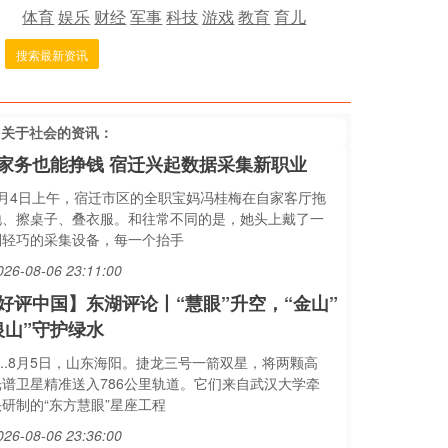
体育
娱乐
财经
军事
科技
游戏
教育
育儿
搜索最新资讯
多关于
社会
的资讯：
家务也能挣钱 宿迁兴起数据采集新职业
8月4日上午，宿迁市区的全职宝妈冯桂梅在自家客厅拖
地、擦桌子、叠衣服。和往常不同的是，她头上戴了一
副轻巧的采集设备，每一个抬手
026-08-06 23:11:00
好评中国】东湖评论丨“慧眼”升空，“金山”
银山”守护绿水
....8月5日，山东海阳。捷龙三号一箭双星，将两颗高
光谱卫星精准送入786公里轨道。它们来自武汉大学牵
头研制的“东方慧眼”星座工程
026-08-06 23:36:00