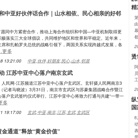
精
和中亚好伙伴话合作｜山水相依、民心相亲的好邻
第
，吉方愿同中方紧密合作，推动上海合作组织和中国—中亚机制取得更
都
积极落实三大全球倡议，共同维护地区和世界和平稳定。近年来，
主席和扎帕罗夫总统的战略引领下，两国关系实现跨越式发展，各
2
…更多
烫
8 13:21:00
中亚,伙伴,好朋友,民心,山水,邻居
动 江苏中亚中心落户南京玄武
：人民网-江苏频道江苏中亚中心落户玄武区。玄轩摄人民网南京3
2
 （记者马晓波）3月31日，南京市玄武区与苏豪集团战略合作暨江
心落户玄武签约仪式举行。江苏中亚中心将致力打通与共建“一带一
纵
更多
国
1 19:17:00
玄武,中亚,南京,江苏,玄武,玄武区
黄金通道”释放“黄金价值”