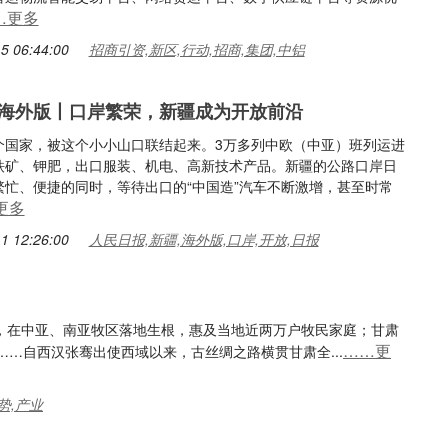
…更多
5 06:44:00
招商引资,新区,行动,招商,集团,中铝
海外版丨口岸繁荣，新疆成为开放前沿
21个国家，被这个小小山口联结起来。3万多列中欧（中亚）班列运进
铁矿、钾肥，出口服装、机电、高新技术产品。新疆的公路口岸日
繁忙、便捷的同时，等待出口的“中国造”汽车不断激增，甚至时常
更多
1 12:26:00
人民日报,新疆,海外版,口岸,开放,日报
海，在中亚、南亚牧区落地生根，惠及当地近两万户牧民家庭；甘肃
……更
…自西汉张骞出使西域以来，古丝绸之路横贯甘肃全...
势,产业