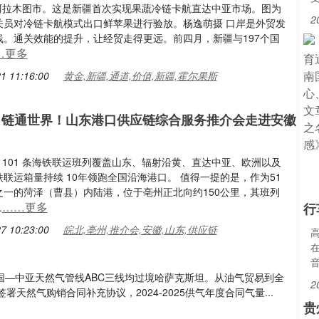
斯坦阿拉木图市。这是新疆首次实现果蔬冷链卡航直达中亚市场。图为
2
关员对冷链卡航模式出口鲜苹果进行验放。杨逸萌摄 口岸是外贸发
线。通关效能的提升，让经贸走得更远。前四月，新疆与197个国
…更多
1 11:16:00
黄金,新疆,通道,价值,新疆,霍尔果斯
 链通世界！山东港口供应链综合服务推介会走进安徽
港、101 条海铁联运班列覆盖山东、辐射沿黄、直达中亚、欧洲以及
联运箱量持续 10年领跑全国沿海港口。 值得一提的是，作为51
之一的菏泽（曹县）内陆港，位于亳州正北向约150公里，其班列
……更多
行
.
7 10:23:00
皖北,亳州,推介会,安徽,山东,供应链
中国—中亚天然气管线ABC三线均过境哈萨克斯坦。从油气贸易到全
2
然气购销合同补充协议，2024-2025供气年度合同气量...
贵