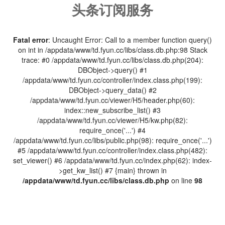
头条订阅服务
Fatal error
: Uncaught Error: Call to a member function query()
on int in /appdata/www/td.fyun.cc/libs/class.db.php:98 Stack
trace: #0 /appdata/www/td.fyun.cc/libs/class.db.php(204):
DBObject->query() #1
/appdata/www/td.fyun.cc/controller/index.class.php(199):
DBObject->query_data() #2
/appdata/www/td.fyun.cc/viewer/H5/header.php(60):
index::new_subscribe_list() #3
/appdata/www/td.fyun.cc/viewer/H5/kw.php(82):
require_once('...') #4
/appdata/www/td.fyun.cc/libs/public.php(98): require_once('...')
#5 /appdata/www/td.fyun.cc/controller/index.class.php(482):
set_viewer() #6 /appdata/www/td.fyun.cc/index.php(62): index-
>get_kw_list() #7 {main} thrown in
/appdata/www/td.fyun.cc/libs/class.db.php
on line
98