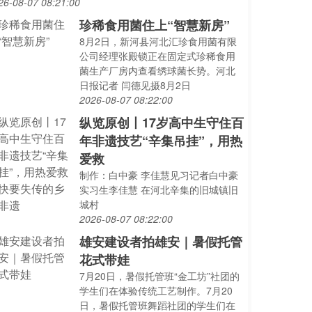
26-08-07 08:21:00
珍稀食用菌住上“智慧新房”
8月2日，新河县河北汇珍食用菌有限
公司经理张殿锁正在固定式珍稀食用
菌生产厂房内查看绣球菌长势。河北
日报记者 闫德见摄8月2日
2026-08-07 08:22:00
纵览原创丨17岁高中生守住百
年非遗技艺“辛集吊挂”，用热
爱救
制作：白中豪 李佳慧见习记者白中豪
实习生李佳慧 在河北辛集的旧城镇旧
城村
2026-08-07 08:22:00
雄安建设者拍雄安｜暑假托管
花式带娃
7月20日，暑假托管班“金工坊”社团的
学生们在体验传统工艺制作。7月20
日，暑假托管班舞蹈社团的学生们在