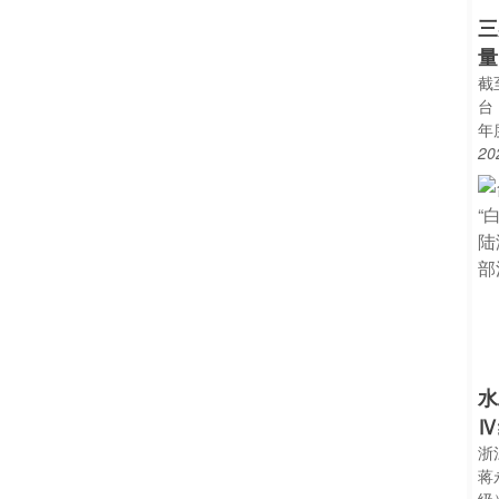
三
量
截
台
年
20
水
Ⅳ
浙
蒋