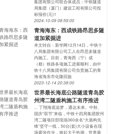
集团有限公司联合体成员：中铁隧道
局集团（厦门）建设工程有限公司投
标报价(元)1
2024-10-09 08:59:00
青海海东：西成铁路昂思多隧
道加紧掘进
本文转自：新华网12月14日，中铁十
八局集团有限公司工人在昂思多隧道
内施工。目前，青海西（宁）成
（都）铁路各项施工进展顺利，由中
铁十八局集团有限公司负责施工的青
海省海东市化隆回族
2023-12-14 20:38:00
世界最长海底公路隧道青岛胶
州湾二隧盾构施工有序推进
... 丁翔海底追梦，通达未来。中秋、
国庆“双节”来临，中铁十四局集团胶州
湾二隧项目部现场360余名“大盾构先
锋”坚守一线，50台(套)大小设备在现
场紧张作业，掀起大干热潮，世界最