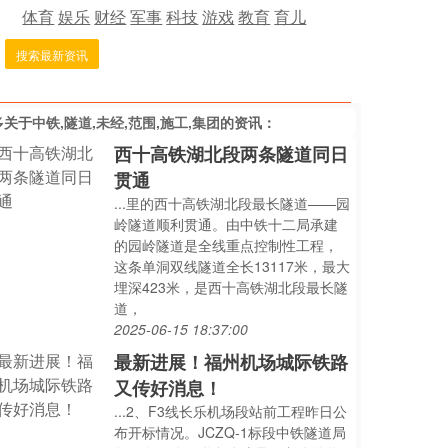
体育
娱乐
财经
军事
科技
游戏
教育
育儿
搜索最新资讯
多关于
中铁,隧道,未经,范围,施工,集团
的资讯：
西十高铁湖北段两条隧道同日
贯通
...里的西十高铁湖北段最长隧道——园
岭隧道顺利贯通。由中铁十二局承建
的园岭隧道是全线重点控制性工程，
这条单洞双线隧道全长13117米，最大
埋深423米，是西十高铁湖北段最长隧
道，
2025-06-15 18:37:00
最新进展！福州机场城际铁路
又传好消息！
...2、F3线长乐机场段站前工程昨日公
布开标情况。JCZQ-1标段中铁隧道局