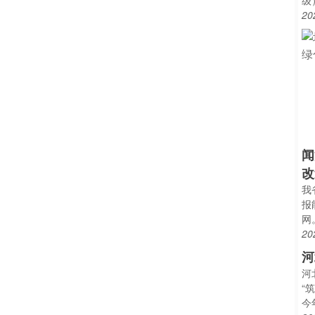
级
20
闻
改
我
报
网
20
河
河
“
今