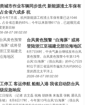
类城市作业车辆同步迭代 新能源渣土车保有
占全省六成多 杭
至今年7月底，杭州新能源工程渣土车保有量已达1046
，占全省总量的65%；今年以来新增617台，已超额完成
度更新目标
26-08-07 08:02:00
台风黄色预警 “白海豚” 或将
登陆浙江至福建北部沿海地区
8月7日6时，中央气象台继续发布台风
黄色预警。台风黄色预警今年第13号
台风“白海豚”（强台风级）的中心7日5
时位于浙江省温州市偏东方向约900公
里的西北太平洋上
2026-08-07 08:02:00
工停工 客运停航 船舶入港 我省启动防台风
级应急响应
江日报讯 （记者 吉文磊 祝梅 胡静漪 来逸晨 张帆 通讯员
永铭） 8月6日17时，今年第13号台风“白海豚”（强台风