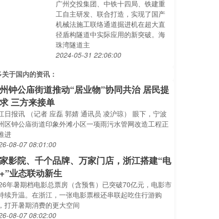
广州交投集团、中铁十四局、铁建重
工自主研发、联合打造，实现了国产
机械法施工联络通道掘进机在超大直
径盾构隧道中实际应用的新突破。海
珠湾隧道主
2024-05-31 22:06:00
多关于
国内
的资讯：
州钟公庙街道推动“居业物”协同共治 居民提
求 三方来接单
江日报讯 （记者 应磊 郭婧 通讯员 凌沪琼） 眼下，宁波
州区钟公庙街道印象外滩小区一项雨污水管网改造工程正
推进
26-08-07 08:01:00
家影院、千个品牌、万家门店，浙江搭建“电
+”业态联动新生
026年暑期档电影总票房（含预售）已突破70亿元，电影市
持续升温。在浙江，一张电影票根还串联起吃住行游购
，打开暑期消费的更大空间
26-08-07 08:02:00