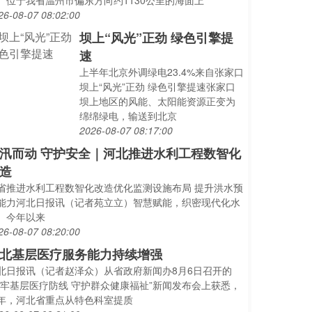
）位于我省温州市偏东方向约1130公里的海面上
26-08-07 08:02:00
坝上“风光”正劲 绿色引擎提
速
上半年北京外调绿电23.4%来自张家口
坝上“风光”正劲 绿色引擎提速张家口
坝上地区的风能、太阳能资源正变为
绵绵绿电，输送到北京
2026-08-07 08:17:00
汛而动 守护安全｜河北推进水利工程数智化
造
省推进水利工程数智化改造优化监测设施布局 提升洪水预
能力河北日报讯（记者苑立立）智慧赋能，织密现代化水
。今年以来
26-08-07 08:20:00
北基层医疗服务能力持续增强
北日报讯（记者赵泽众）从省政府新闻办8月6日召开的
筑牢基层医疗防线 守护群众健康福祉”新闻发布会上获悉，
年，河北省重点从特色科室提质