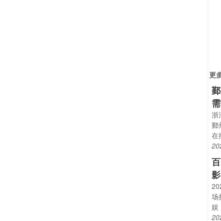
更
鄞
需
浙
鄞
在
20
百
影
2
场
娱
20