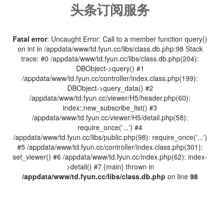
头条订阅服务
Fatal error
: Uncaught Error: Call to a member function query()
on int in /appdata/www/td.fyun.cc/libs/class.db.php:98 Stack
trace: #0 /appdata/www/td.fyun.cc/libs/class.db.php(204):
DBObject->query() #1
/appdata/www/td.fyun.cc/controller/index.class.php(199):
DBObject->query_data() #2
/appdata/www/td.fyun.cc/viewer/H5/header.php(60):
index::new_subscribe_list() #3
/appdata/www/td.fyun.cc/viewer/H5/detail.php(58):
require_once('...') #4
/appdata/www/td.fyun.cc/libs/public.php(98): require_once('...')
#5 /appdata/www/td.fyun.cc/controller/index.class.php(301):
set_viewer() #6 /appdata/www/td.fyun.cc/index.php(62): index-
>detail() #7 {main} thrown in
/appdata/www/td.fyun.cc/libs/class.db.php
on line
98