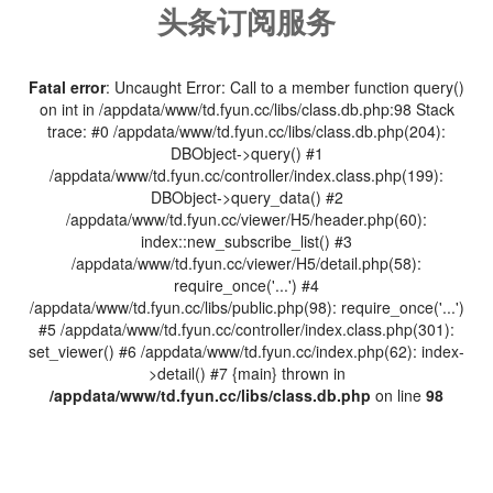
头条订阅服务
Fatal error
: Uncaught Error: Call to a member function query()
on int in /appdata/www/td.fyun.cc/libs/class.db.php:98 Stack
trace: #0 /appdata/www/td.fyun.cc/libs/class.db.php(204):
DBObject->query() #1
/appdata/www/td.fyun.cc/controller/index.class.php(199):
DBObject->query_data() #2
/appdata/www/td.fyun.cc/viewer/H5/header.php(60):
index::new_subscribe_list() #3
/appdata/www/td.fyun.cc/viewer/H5/detail.php(58):
require_once('...') #4
/appdata/www/td.fyun.cc/libs/public.php(98): require_once('...')
#5 /appdata/www/td.fyun.cc/controller/index.class.php(301):
set_viewer() #6 /appdata/www/td.fyun.cc/index.php(62): index-
>detail() #7 {main} thrown in
/appdata/www/td.fyun.cc/libs/class.db.php
on line
98