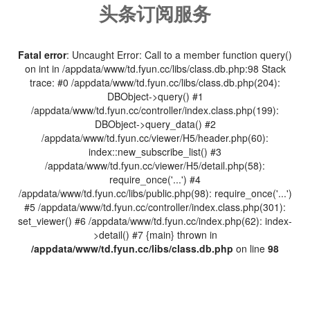
头条订阅服务
Fatal error
: Uncaught Error: Call to a member function query()
on int in /appdata/www/td.fyun.cc/libs/class.db.php:98 Stack
trace: #0 /appdata/www/td.fyun.cc/libs/class.db.php(204):
DBObject->query() #1
/appdata/www/td.fyun.cc/controller/index.class.php(199):
DBObject->query_data() #2
/appdata/www/td.fyun.cc/viewer/H5/header.php(60):
index::new_subscribe_list() #3
/appdata/www/td.fyun.cc/viewer/H5/detail.php(58):
require_once('...') #4
/appdata/www/td.fyun.cc/libs/public.php(98): require_once('...')
#5 /appdata/www/td.fyun.cc/controller/index.class.php(301):
set_viewer() #6 /appdata/www/td.fyun.cc/index.php(62): index-
>detail() #7 {main} thrown in
/appdata/www/td.fyun.cc/libs/class.db.php
on line
98