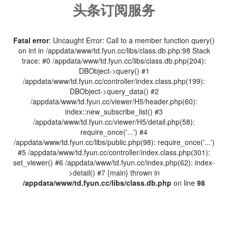
头条订阅服务
Fatal error
: Uncaught Error: Call to a member function query()
on int in /appdata/www/td.fyun.cc/libs/class.db.php:98 Stack
trace: #0 /appdata/www/td.fyun.cc/libs/class.db.php(204):
DBObject->query() #1
/appdata/www/td.fyun.cc/controller/index.class.php(199):
DBObject->query_data() #2
/appdata/www/td.fyun.cc/viewer/H5/header.php(60):
index::new_subscribe_list() #3
/appdata/www/td.fyun.cc/viewer/H5/detail.php(58):
require_once('...') #4
/appdata/www/td.fyun.cc/libs/public.php(98): require_once('...')
#5 /appdata/www/td.fyun.cc/controller/index.class.php(301):
set_viewer() #6 /appdata/www/td.fyun.cc/index.php(62): index-
>detail() #7 {main} thrown in
/appdata/www/td.fyun.cc/libs/class.db.php
on line
98