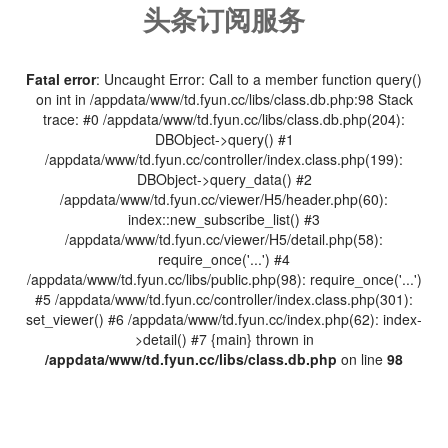
头条订阅服务
Fatal error
: Uncaught Error: Call to a member function query()
on int in /appdata/www/td.fyun.cc/libs/class.db.php:98 Stack
trace: #0 /appdata/www/td.fyun.cc/libs/class.db.php(204):
DBObject->query() #1
/appdata/www/td.fyun.cc/controller/index.class.php(199):
DBObject->query_data() #2
/appdata/www/td.fyun.cc/viewer/H5/header.php(60):
index::new_subscribe_list() #3
/appdata/www/td.fyun.cc/viewer/H5/detail.php(58):
require_once('...') #4
/appdata/www/td.fyun.cc/libs/public.php(98): require_once('...')
#5 /appdata/www/td.fyun.cc/controller/index.class.php(301):
set_viewer() #6 /appdata/www/td.fyun.cc/index.php(62): index-
>detail() #7 {main} thrown in
/appdata/www/td.fyun.cc/libs/class.db.php
on line
98