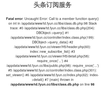
头条订阅服务
Fatal error
: Uncaught Error: Call to a member function query()
on int in /appdata/www/td.fyun.cc/libs/class.db.php:98 Stack
trace: #0 /appdata/www/td.fyun.cc/libs/class.db.php(204):
DBObject->query() #1
/appdata/www/td.fyun.cc/controller/index.class.php(199):
DBObject->query_data() #2
/appdata/www/td.fyun.cc/viewer/H5/header.php(60):
index::new_subscribe_list() #3
/appdata/www/td.fyun.cc/viewer/H5/detail.php(58):
require_once('...') #4
/appdata/www/td.fyun.cc/libs/public.php(98): require_once('...')
#5 /appdata/www/td.fyun.cc/controller/index.class.php(301):
set_viewer() #6 /appdata/www/td.fyun.cc/index.php(62): index-
>detail() #7 {main} thrown in
/appdata/www/td.fyun.cc/libs/class.db.php
on line
98