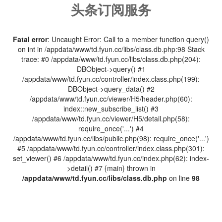
头条订阅服务
Fatal error
: Uncaught Error: Call to a member function query()
on int in /appdata/www/td.fyun.cc/libs/class.db.php:98 Stack
trace: #0 /appdata/www/td.fyun.cc/libs/class.db.php(204):
DBObject->query() #1
/appdata/www/td.fyun.cc/controller/index.class.php(199):
DBObject->query_data() #2
/appdata/www/td.fyun.cc/viewer/H5/header.php(60):
index::new_subscribe_list() #3
/appdata/www/td.fyun.cc/viewer/H5/detail.php(58):
require_once('...') #4
/appdata/www/td.fyun.cc/libs/public.php(98): require_once('...')
#5 /appdata/www/td.fyun.cc/controller/index.class.php(301):
set_viewer() #6 /appdata/www/td.fyun.cc/index.php(62): index-
>detail() #7 {main} thrown in
/appdata/www/td.fyun.cc/libs/class.db.php
on line
98