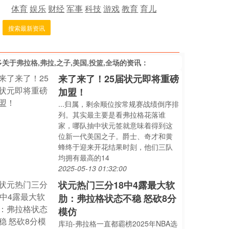
体育
娱乐
财经
军事
科技
游戏
教育
育儿
搜索最新资讯
多关于
弗拉格,弗拉,之子,美国,投篮,全场
的资讯：
来了来了！25届状元即将重磅
加盟！
...归属，剩余顺位按常规赛战绩倒序排
列。其实最主要是看弗拉格花落谁
家，哪队抽中状元签就意味着得到这
位新一代美国之子。爵士、奇才和黄
蜂终于迎来开花结果时刻，他们三队
均拥有最高的14
2025-05-13 01:32:00
状元热门三分18中4露最大软
肋：弗拉格状态不稳 怒砍8分
模仿
库珀-弗拉格一直都霸榜2025年NBA选