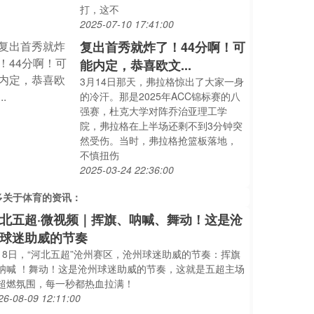
打，这不
2025-07-10 17:41:00
复出首秀就炸了！44分啊！可
能内定，恭喜欧文...
3月14日那天，弗拉格惊出了大家一身
的冷汗。那是2025年ACC锦标赛的八
强赛，杜克大学对阵乔治亚理工学
院，弗拉格在上半场还剩不到3分钟突
然受伤。当时，弗拉格抢篮板落地，
不慎扭伤
2025-03-24 22:36:00
多关于
体育
的资讯：
北五超·微视频｜挥旗、呐喊、舞动！这是沧
球迷助威的节奏
月8日，“河北五超”沧州赛区，沧州球迷助威的节奏：挥旗
呐喊 ！舞动！这是沧州球迷助威的节奏，这就是五超主场
超燃氛围，每一秒都热血拉满！
26-08-09 12:11:00