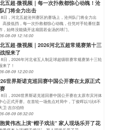
北五超·微视频｜每一次扑救都惊心动魄！沧
队门将全力出击
月8日，河北五超沧州赛区的赛场上，沧州队门将全力出
、高接低挡，每一次扑救都惊心动魄，任凭对手轮番狂轰
炸，始终没能撬开这扇固若金汤的球门。
26-08-09 12:16:00
北五超·微视频｜2026河北五超常规赛第十三
战报来了
月8日，2026年河北省五人制足球超级联赛常规赛第十三轮
报来了！
26-08-09 12:20:00
026世界斯诺克巡回赛中国公开赛在太原正式
赛
月8日，2026世界斯诺克巡回赛中国公开赛在太原市滨河体
中心正式开赛。在首轮一场焦点对局中，丁俊晖以1比6不
大卫·吉尔伯特
26-08-09 08:32:00
胞黄伟杰上演“帽子戏法” 家人现场乐开了花
胞黄伟杰上演“帽子戏法”，家人现场乐开了花。