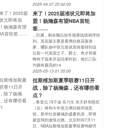
2025-04-07 22:42:00
来了！2025届准状元即将加
盟！杨瀚森有望NBA首轮
签……
...归属，剩余顺位按常规赛战绩倒序排
列。其实最主要是看弗拉格花落谁
家，哪队抽中状元签就意味着得到这
位新一代美国之子。爵士、奇才和黄
蜂终于迎来开花结果时刻，他们三队
均拥有最高的14
2025-05-13 01:35:00
拉斯维加斯夏季联赛11日开
战，除了杨瀚森，还有哪些看
点？
...鲁壹点 冯子涵 实习生 张天舒布朗尼
（右）将和今年状元弗拉格同场竞
技。新华社发赌城的盛夏热浪，即将
被篮球的激情点燃。北京时间7月11
日，NBA拉斯维加斯夏季联赛鸣锣开