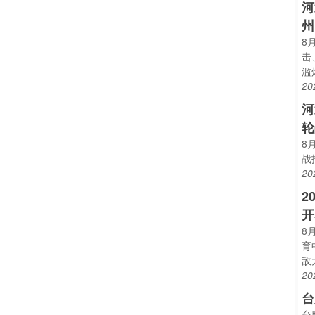
河
州
8
击
滥
20
河
轮
8
战
20
2
开
8
育
敌
20
台
台