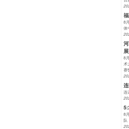
20
福
8
体
20
河
展
8
术
赛
20
连
连
20
5
8
队
20