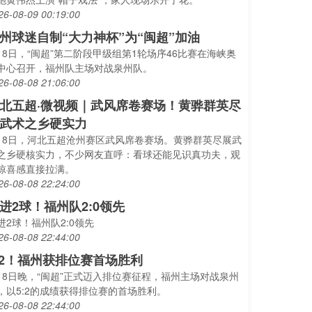
26-08-09 00:19:00
州球迷自制“大力神杯”为“闽超”加油
月8日，“闽超”第二阶段甲级组第1轮场序46比赛在海峡奥
中心召开，福州队主场对战泉州队。
26-08-08 21:06:00
北五超·微视频｜武风席卷赛场！黄骅群英尽
武术之乡硬实力
月8日，河北五超沧州赛区武风席卷赛场。黄骅群英尽展武
之乡硬核实力，不少网友直呼：看球还能见识真功夫，观
惊喜感直接拉满。
26-08-08 22:24:00
进2球！福州队2:0领先
进2球！福州队2:0领先
26-08-08 22:44:00
:2！福州获排位赛首场胜利
月8日晚，“闽超”正式迈入排位赛征程，福州主场对战泉州
，以5:2的成绩获得排位赛的首场胜利。
26-08-08 22:44:00