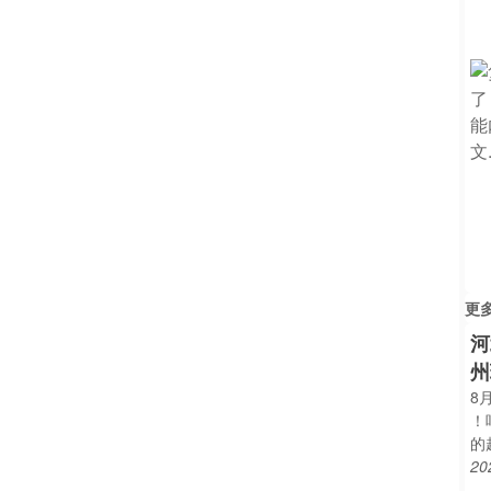
更
河
州
8
！
的
20