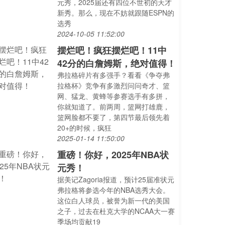
元秀，2025届还有四位不世初的天才
新秀。那么，现在不妨就跟随ESPN的
选秀
2024-10-05 11:52:00
摆烂吧！疯狂摆烂吧！11中
42分的白詹姆斯，绝对值得！
弗拉格碎片有多强手？看看《争夺弗
拉格杯》竞争有多激烈问问奇才、篮
网、猛龙、黄蜂等参赛选手有多拼，
你就知道了。前两周，篮网打雄鹿，
篮网脸都不要了，第四节最后领先着
20+的时候，疯狂
2025-01-14 11:50:00
重磅！你好，2025年NBA状
元秀！
据美记Zagoria报道，预计25届准状元
弗拉格将参选今年的NBA选秀大会。
这位白人球员，被誉为新一代的美国
之子，过去在杜克大学的NCAA大一赛
季场均贡献19