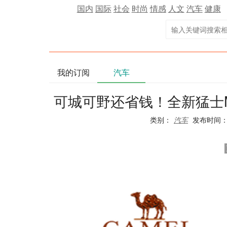
国内
国际
社会
时尚
情感
人文
汽车
健康
我的订阅
汽车
可城可野还省钱！全新猛士
类别：
汽车
发布时间