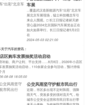
车展
...覆盖武汉造新能源汽车“出彩”北京车
展北京车展现场，猛士科技概念车引
来众人围观。□ 长江日报记者郝天娇
雷心蕊2024北京国际汽车展览会正在
如火如荼举行。长江日报记者5月2日
在
2024-05-03 02:21:00
多关于
汽车
的资讯：
店区购车发票抽奖活动启动
府补贴、商户让利、平台支持……8月8日，2026年小店区
车发票抽奖活动启动，110余家企业参与活动，预计持续
个月
26-08-08 18:05:00
公交风雨坚守护航市民出行
近期，市区多出现不定时阵雨、强降
雨天气，突发多变的强对流天气，给
城市公交安全运营和市民日常出行带
来不小考验。为有效防范雨季行车隐