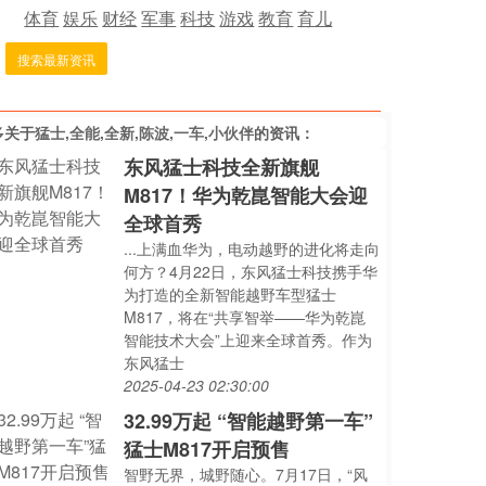
体育
娱乐
财经
军事
科技
游戏
教育
育儿
搜索最新资讯
多关于
猛士,全能,全新,陈波,一车,小伙伴
的资讯：
东风猛士科技全新旗舰
M817！华为乾崑智能大会迎
全球首秀
...上满血华为，电动越野的进化将走向
何方？4月22日，东风猛士科技携手华
为打造的全新智能越野车型猛士
M817，将在“共享智举——华为乾崑
智能技术大会”上迎来全球首秀。作为
东风猛士
2025-04-23 02:30:00
32.99万起 “智能越野第一车”
猛士M817开启预售
智野无界，城野随心。7月17日，“风