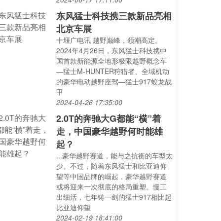
东风猛士科技携三款新品亮相
北京车展
十堰广电讯 越野巅峰，领潮高定。
2024年4月26日，东风猛士科技携中
国首款新能源全地形极限越野概念车
—猛士M-HUNTER狩猎者、全域机动
的豪华电动越野座驾—猛士917蛟龙战
甲
2024-04-26 17:35:00
2.0T的奔驰大G都能“横”着
走，中国豪华越野何时能雄
起？
...豪华越野赛道，能与之抗衡的车型太
少。不过，随着东风猛士和比亚迪仰
望等中国品牌的崛起，豪华越野赛道
或将迎来一次彻底的格局重塑。慢工
出细活，七年铸一剑的猛士917相比起
比亚迪仰望
2024-02-19 18:41:00