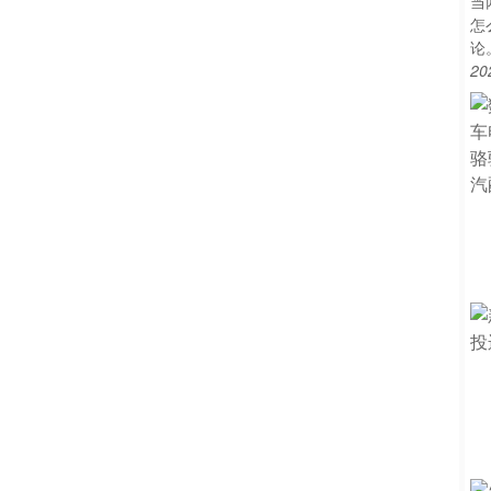
当
怎
论
20