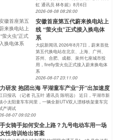
虹 通讯员 林冬妮）8月6日
2026-08-08 08:26:00
安徽首座第五代蔚来换电站上
线 “萤火虫”正式接入换电体
系
大皖新闻讯 2026年8月7日，蔚来首批
第五代换电站在北京、上海、广州、
苏州、合肥、成都、泉州七座城市投
用，firefly萤火虫正式接入蔚来换电体
系
2026-08-07 23:11:00
力研发 抱团出海 平湖童车产业“开”出加速度
江日报讯 （记者 孔玉叶 通讯员 陈明远） 近日，平湖市新
镇小太阳童车车间里，一辆全新UTV双人漂移铁架童车完
试产调试
26-08-07 09:02:00
手女骑手如何安全上路？九号电动车用一场
女性培训给出答案