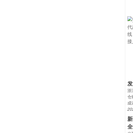
发
浙
仓
成
20
新
全