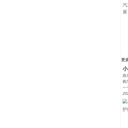
更
小
政
购
一
20