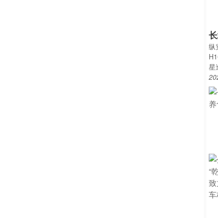
长
纵
H
星
20