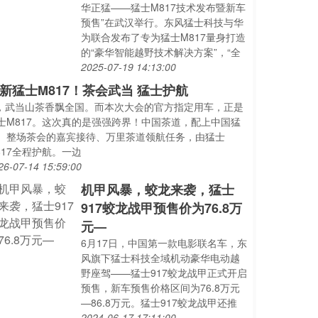
华正猛——猛士M817技术发布暨新车
预售”在武汉举行。东风猛士科技与华
为联合发布了专为猛士M817量身打造
的“豪华智能越野技术解决方案”，“全
2025-07-19 14:13:00
新猛士M817！茶会武当 猛士护航
..，武当山茶香飘全国。而本次大会的官方指定用车，正是
士M817。这次真的是强强跨界！中国茶道，配上中国猛
。整场茶会的嘉宾接待、万里茶道领航任务，由猛士
817全程护航。一边
26-07-14 15:59:00
机甲风暴，蛟龙来袭，猛士
917蛟龙战甲预售价为76.8万
元—
6月17日，中国第一款电影联名车，东
风旗下猛士科技全域机动豪华电动越
野座驾——猛士917蛟龙战甲正式开启
预售，新车预售价格区间为76.8万元
—86.8万元。猛士917蛟龙战甲还推
2024-06-17 17:11:00