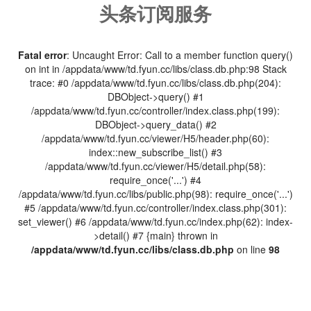
头条订阅服务
Fatal error
: Uncaught Error: Call to a member function query()
on int in /appdata/www/td.fyun.cc/libs/class.db.php:98 Stack
trace: #0 /appdata/www/td.fyun.cc/libs/class.db.php(204):
DBObject->query() #1
/appdata/www/td.fyun.cc/controller/index.class.php(199):
DBObject->query_data() #2
/appdata/www/td.fyun.cc/viewer/H5/header.php(60):
index::new_subscribe_list() #3
/appdata/www/td.fyun.cc/viewer/H5/detail.php(58):
require_once('...') #4
/appdata/www/td.fyun.cc/libs/public.php(98): require_once('...')
#5 /appdata/www/td.fyun.cc/controller/index.class.php(301):
set_viewer() #6 /appdata/www/td.fyun.cc/index.php(62): index-
>detail() #7 {main} thrown in
/appdata/www/td.fyun.cc/libs/class.db.php
on line
98