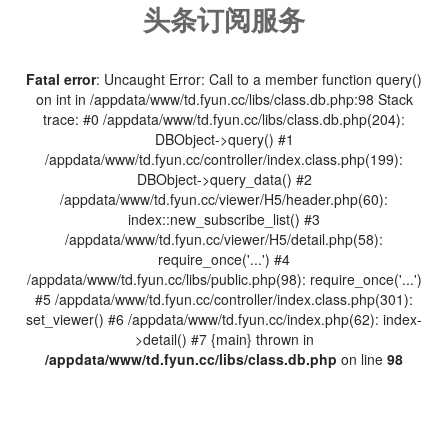
头条订阅服务
Fatal error
: Uncaught Error: Call to a member function query()
on int in /appdata/www/td.fyun.cc/libs/class.db.php:98 Stack
trace: #0 /appdata/www/td.fyun.cc/libs/class.db.php(204):
DBObject->query() #1
/appdata/www/td.fyun.cc/controller/index.class.php(199):
DBObject->query_data() #2
/appdata/www/td.fyun.cc/viewer/H5/header.php(60):
index::new_subscribe_list() #3
/appdata/www/td.fyun.cc/viewer/H5/detail.php(58):
require_once('...') #4
/appdata/www/td.fyun.cc/libs/public.php(98): require_once('...')
#5 /appdata/www/td.fyun.cc/controller/index.class.php(301):
set_viewer() #6 /appdata/www/td.fyun.cc/index.php(62): index-
>detail() #7 {main} thrown in
/appdata/www/td.fyun.cc/libs/class.db.php
on line
98