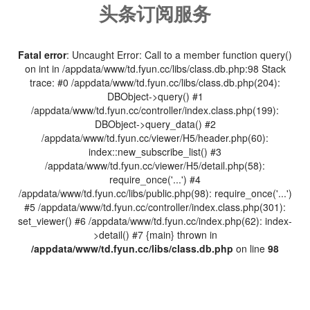
头条订阅服务
Fatal error
: Uncaught Error: Call to a member function query()
on int in /appdata/www/td.fyun.cc/libs/class.db.php:98 Stack
trace: #0 /appdata/www/td.fyun.cc/libs/class.db.php(204):
DBObject->query() #1
/appdata/www/td.fyun.cc/controller/index.class.php(199):
DBObject->query_data() #2
/appdata/www/td.fyun.cc/viewer/H5/header.php(60):
index::new_subscribe_list() #3
/appdata/www/td.fyun.cc/viewer/H5/detail.php(58):
require_once('...') #4
/appdata/www/td.fyun.cc/libs/public.php(98): require_once('...')
#5 /appdata/www/td.fyun.cc/controller/index.class.php(301):
set_viewer() #6 /appdata/www/td.fyun.cc/index.php(62): index-
>detail() #7 {main} thrown in
/appdata/www/td.fyun.cc/libs/class.db.php
on line
98