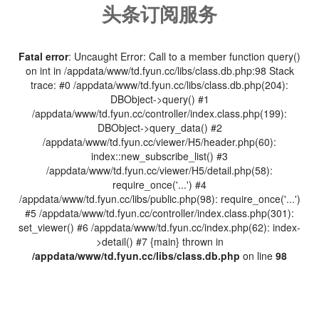
头条订阅服务
Fatal error
: Uncaught Error: Call to a member function query()
on int in /appdata/www/td.fyun.cc/libs/class.db.php:98 Stack
trace: #0 /appdata/www/td.fyun.cc/libs/class.db.php(204):
DBObject->query() #1
/appdata/www/td.fyun.cc/controller/index.class.php(199):
DBObject->query_data() #2
/appdata/www/td.fyun.cc/viewer/H5/header.php(60):
index::new_subscribe_list() #3
/appdata/www/td.fyun.cc/viewer/H5/detail.php(58):
require_once('...') #4
/appdata/www/td.fyun.cc/libs/public.php(98): require_once('...')
#5 /appdata/www/td.fyun.cc/controller/index.class.php(301):
set_viewer() #6 /appdata/www/td.fyun.cc/index.php(62): index-
>detail() #7 {main} thrown in
/appdata/www/td.fyun.cc/libs/class.db.php
on line
98