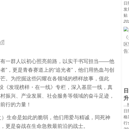
日
发
贴
20
总有一群人以初心照亮前路，以实干书写担当——他
锋者”，更是青春赛道上的“追光者”，他们用热血与创
光芒。为挖掘这些闪耀在各领域的榜样故事，值此
开设《发现榜样・在一线》专栏，深入基层一线，真
日
乡村振兴、产业发展、社会服务等领域的奋斗足迹，
升
斗前行的力量！
.
日
郑泽之）生命是如此的脆弱，他们用爱与精诚，同死神
格
行
生，更是奋战在生命急救最前沿的战士。
20