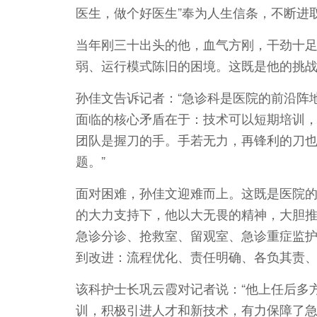
医生，做个好医生”奉为人生信条，不断进
当年刚三十出头的他，血气方刚，干劲十
弱、运行模式陈旧的困境。这既是他的挑
孙佳文告诉记者：“急诊科是医院的前沿阵地
面临的核心矛盾在于：技术可以短期培训
团队是握刀的手。手若无力，再锋利的刀
题。”
面对困难，孙佳文迎难而上。这既是医院
的大力支持下，他以大无畏的精神，大胆
急诊分诊、抢救室、留观室、急诊重症监护
到改进：流程优化、责任明确、各负其责
该科护士长巩云霞对记者说：“他上任后多
训，积极引进人才和新技术，有力保障了急