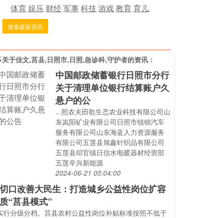
体育
娱乐
财经
军事
科技
游戏
教育
育儿
搜索最新资讯
多关于
佳文,莒县,日照市,日照,急诊科,守护者
的资讯：
中国邮政储蓄银行日照市分行
关于清理单位银行结算账户久
悬户的公
...照农夫田歌生态农业科技有限公司山
东岚阳矿业有限公司日照市锐锦汽车
服务有限公司山东海蓝人力资源服务
有限公司五莲县旭鑫针织品有限公司
五莲县叩官镇日信水电暖器材经营部
五莲辛兴新能源
2024-06-21 05:04:00
切口改善大民生：打造城乡公益性岗位扩容
质“莒县模式”
..实行分级分档。莒县农村公益性岗位补贴标准按照不低于