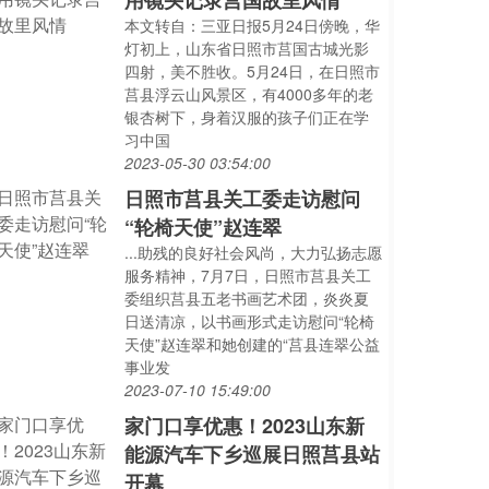
用镜头记录莒国故里风情
本文转自：三亚日报5月24日傍晚，华
灯初上，山东省日照市莒国古城光影
四射，美不胜收。5月24日，在日照市
莒县浮云山风景区，有4000多年的老
银杏树下，身着汉服的孩子们正在学
习中国
2023-05-30 03:54:00
日照市莒县关工委走访慰问
“轮椅天使”赵连翠
...助残的良好社会风尚，大力弘扬志愿
服务精神，7月7日，日照市莒县关工
委组织莒县五老书画艺术团，炎炎夏
日送清凉，以书画形式走访慰问“轮椅
天使”赵连翠和她创建的“莒县连翠公益
事业发
2023-07-10 15:49:00
家门口享优惠！2023山东新
能源汽车下乡巡展日照莒县站
开幕