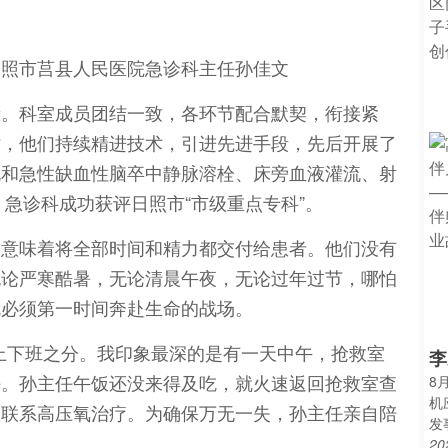
新。科室成员团结一致，各环节配合默契，衔接紧
时，他们持续精进技术，引进先进手段，先后开展了
死和急性缺血性脑卒中静脉溶栓、床旁血液灌流、射
，急诊科成功获评日照市“市级重点专科”。
则意味着将全部时间和精力都交付给患者。他们没有
无论严寒酷暑，无论清晨午夜，无论过年过节，哪怕
就必须第一时间奔赴生命的战场。
上下班之分。我印象最深的是有一天中午，抢救室
李
任。孙主任午饭还没来得及吃，就火速返回抢救室查
8
机
急联系高压氧治疗。为确保万无一失，孙主任亲自陪
发
20