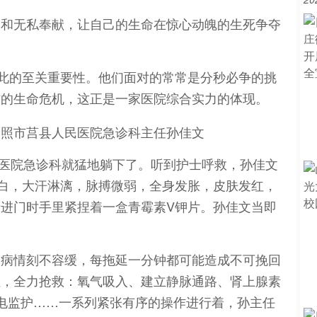
当和无私奉献，让自己的生命在惊心动魄的生死争夺
在此的至关重要性。他们面对的常常是分秒必争的挑
防的生命危机，这正是一家医院综合实力的体现。
人民医院急诊科就猛地躺下了。听到护士呼救，孙佳文
苍白，大汗淋漓，脉搏微弱，全身发胀，皮肤发红，
进门时手里紧捏着一盒青霉素V钾片。孙佳文当即
。病情刻不容缓，每拖延一分钟都可能造成不可挽回
位，全力抢救：氧气吸入、建立静脉通路、肾上腺素
电监护……一系列紧张有序的操作进行着，孙主任