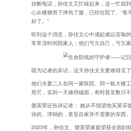
挂断电话，孙佳文又忙碌起来，这一忙就
心从楼梯滑下摔伤了腿，已经住院了。“爸
好了。”
听到这个消息，孙佳文心中涌起难以言喻
常常没时间陪家人；他们亏欠自己，亏欠
因为记者的采访，这天孙佳文夫妻难得见
他们夫妻二人在同一家医院、同一栋大楼
咫尺，实则一天难得碰面，有时甚至数日
虢英荣还告诉记者： 她从不指望他买菜买饭
掉的、滞销的，甚至自家并不需要的东西。
2023年，孙佳文、虢英荣家庭荣获全国妇