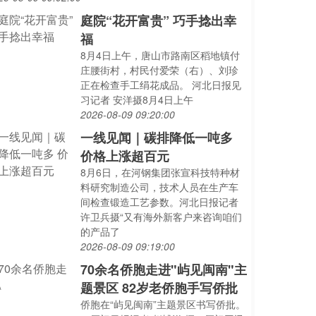
庭院“花开富贵” 巧手捻出幸
福
8月4日上午，唐山市路南区稻地镇付
庄腰街村，村民付爱荣（右）、刘珍
正在检查手工绢花成品。 河北日报见
习记者 安洋摄8月4日上午
2026-08-09 09:20:00
一线见闻｜碳排降低一吨多
价格上涨超百元
8月6日，在河钢集团张宣科技特种材
料研究制造公司，技术人员在生产车
间检查锻造工艺参数。河北日报记者
许卫兵摄“又有海外新客户来咨询咱们
的产品了
2026-08-09 09:19:00
70余名侨胞走进"屿见闽南"主
题景区 82岁老侨胞手写侨批
侨胞在“屿见闽南”主题景区书写侨批。