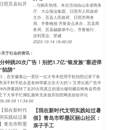
...与购车热情。本次活动由山东省商务
厅、大众报业集团、日照市人民政府
主办，莒县人民政府、日照市商务
局、齐鲁晚报·齐鲁壹点承办，莒县商
务局、莒县融媒体中心、齐鲁银行、
吉利雷达、荣威
2023-10-14 19:46:00
多关于
社会
的资讯：
分钟跳20次广告！别把1.7亿“银发族”塞进弹
“陷阱”
日，在安徽黄山一景区一位大爷本想用手机拍照记录下鱼
表演不料手机全是各种弹窗点击大大的“×”又弹出新广告半
钟内弹窗跳转了近20次而真正的退出键却藏在犄角旮旯情
之下大爷手忙脚乱最终无奈放弃拍照网友纷纷评论
26-08-09 11:34:00
【我在新时代文明实践站过暑
假】青岛市即墨区丽山社区：
亲子手工