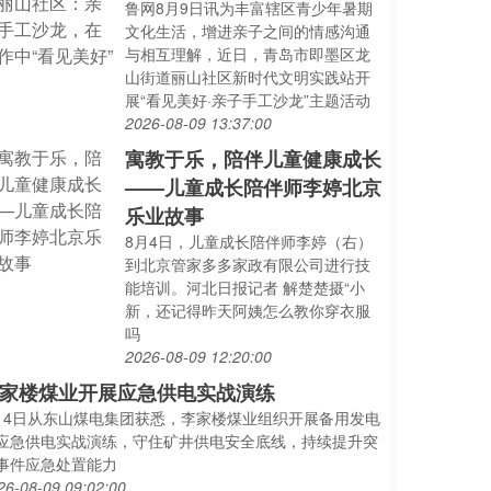
鲁网8月9日讯为丰富辖区青少年暑期
文化生活，增进亲子之间的情感沟通
与相互理解，近日，青岛市即墨区龙
山街道丽山社区新时代文明实践站开
展“看见美好·亲子手工沙龙”主题活动
2026-08-09 13:37:00
寓教于乐，陪伴儿童健康成长
——儿童成长陪伴师李婷北京
乐业故事
8月4日，儿童成长陪伴师李婷（右）
到北京管家多多家政有限公司进行技
能培训。河北日报记者 解楚楚摄“小
新，还记得昨天阿姨怎么教你穿衣服
吗
2026-08-09 12:20:00
家楼煤业开展应急供电实战演练
月4日从东山煤电集团获悉，李家楼煤业组织开展备用发电
应急供电实战演练，守住矿井供电安全底线，持续提升突
事件应急处置能力
26-08-09 09:02:00