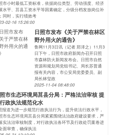
照市小时最低工资标准，依据岗位类型、劳动强度、经济
展水平、莒县工资水平等因素确定，分级分档发放岗位补
；同时，实行绩效考
23-02-16 15:26:00
日照市发布《关于严禁在林区
野外用火的通告》
鲁网11月3日讯（记者 郑泽之）11月3
日下午，日照市政府新闻办召开日照
市森林防火新闻发布会。日照市自然
资源和规划局党组书记、局长苏普通
报有关内容，市公安局党委委员、副
局长林玺政
2025-11-04 08:48:00
照市生态环境局莒县分局：严格法治审核 提
行政执法规范化水
..照报道为进一步规范行政执法行为，提升依法行政水平，
照市生态环境局莒县分局紧紧围绕法治政府建设要求，严
落实法治审核制度，对行政执法各环节及行政处罚案卷进
全面审查，确保执法
25-06-21 12:10:00