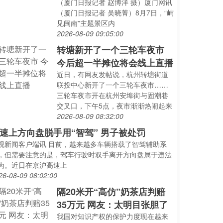
（厦门日报记者 赵博洋 摄）厦门网讯
（厦门日报记者 吴晓菁）8月7日，“屿
见闽南”主题景区内
2026-08-09 09:05:00
转塘新开了一个三轮车夜市
今后超一半摊位将会线上直播
近日，有网友发帖说，杭州转塘街道
联投中心新开了一个三轮车夜市……
三轮车夜市开在杭州安埠街与固潮巷
交叉口，下午5点，夜市渐渐热闹起来
2026-08-09 08:32:00
速上方向盘脱手用“智驾” 男子被处罚
视新闻客户端讯 目前，越来越多车辆搭载了智驾辅助系
，但需要注意的是，驾车行驶时双手离开方向盘属于违法
为。近日在京沪高速上
26-08-09 08:02:00
隔20米开“高仿”奶茶店判赔
35万元 网友：太明目张胆了
我国对知识产权的保护力度现在越来