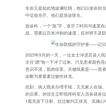
生命又是如此地波澜壮阔，他们以使命担
中绽放光芒。他们是急诊医生。
急诊科，一个“急”字，道尽了时间与速度
战，需要以百米冲刺的速度，应对猝不及
2023年9月的一天，一位女士冲进莒县
主任“蹭”地一下冲了过来。只见患者面色
意识不清，肌肉痉挛。关键线索是——患者
诊断为青霉素过敏性休克。
此刻，病人既未办理手续，又无家人在场
的后果。孙佳文立即指挥科室人员各就各
1毫克皮下注射、抗过敏纠正休克、实施心