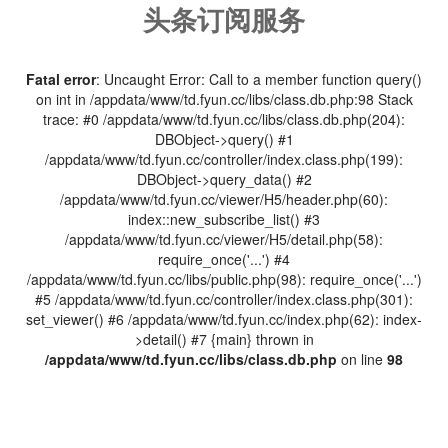
头条订阅服务
Fatal error
: Uncaught Error: Call to a member function query()
on int in /appdata/www/td.fyun.cc/libs/class.db.php:98 Stack
trace: #0 /appdata/www/td.fyun.cc/libs/class.db.php(204):
DBObject->query() #1
/appdata/www/td.fyun.cc/controller/index.class.php(199):
DBObject->query_data() #2
/appdata/www/td.fyun.cc/viewer/H5/header.php(60):
index::new_subscribe_list() #3
/appdata/www/td.fyun.cc/viewer/H5/detail.php(58):
require_once('...') #4
/appdata/www/td.fyun.cc/libs/public.php(98): require_once('...')
#5 /appdata/www/td.fyun.cc/controller/index.class.php(301):
set_viewer() #6 /appdata/www/td.fyun.cc/index.php(62): index-
>detail() #7 {main} thrown in
/appdata/www/td.fyun.cc/libs/class.db.php
on line
98