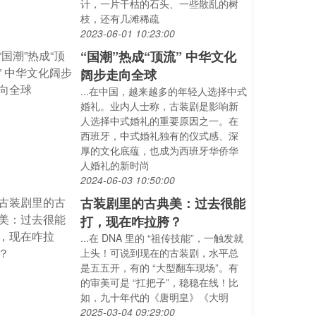
计，一片干枯的石头、一些散乱的树
枝，还有几滩稀疏
2023-06-01 10:23:00
“国潮”热成“顶流” 中华文化
阔步走向全球
...在中国，越来越多的年轻人选择中式
婚礼。业内人士称，古装剧是影响新
人选择中式婚礼的重要原因之一。在
西班牙，中式婚礼独有的仪式感、深
厚的文化底蕴，也成为西班牙华侨华
人婚礼的新时尚
2024-06-03 10:50:00
古装剧里的古典美：过去很能
打，现在咋拉胯？
...在 DNA 里的 “祖传技能”，一触发就
上头！可说到现在的古装剧，水平总
是五五开，有的 “大型翻车现场”。有
的审美可是 “扛把子”，稳稳在线！比
如，九十年代的《唐明皇》《大明
2025-03-04 09:29:00