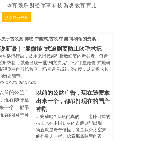
体育
娱乐
财经
军事
科技
游戏
教育
育儿
搜索最新资讯
多关于
古装剧,博物,中国式,古装,中国,博物馆
的资讯：
说新语｜“显微镜”式追剧要防止吹毛求疵
..为网络流行语，被用来指代那些极致细节的考据者。每逢
装剧热播，就会出现一批“列文虎克”。他们“显微镜”式地研
影视剧中的服饰妆容、场景道具或礼仪制度，认真探求其
的历史细节。
25-07-25 08:57:00
以前的公益广告，现在随便拿
出来一个，都吊打现在的国产
神剧
...关系呢？我说的真的——这种日式的
枯山水在中国题材的古装剧里出现，
简直就是奇奇怪怪，像是从外太空来
的外星人一样。你看那庭院里的设