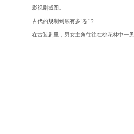
影视剧截图。
古代的规制到底有多“卷”？
在古装剧里，男女主角往往在桃花林中一
古代婚姻流程，严谨程度堪比一场“招标会”
此次展览展出的文献显示，古代婚姻的根基
娶，女不自专嫁”的礼法高度。
“氓之蚩蚩，抱布贸丝。匪来贸丝，来即我媒
绵悱恻的婚恋歌谣，实则是一部“避坑指南”
后三年，“士也罔极，二三其德”，最终落得
套规矩森严的古代婚姻家庭“底层逻辑”。
而一套完整的“六礼”——纳采、问名、纳