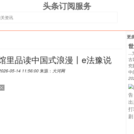
头条订阅服务
更
世
.
馆里品读中国式浪漫丨e法豫说
古
究
2026-05-14 11:56:00
来源：
大河网
中
20