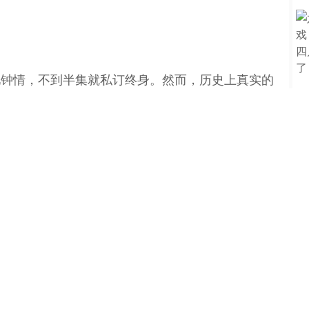
见钟情，不到半集就私订终身。然而，历史上真实的
。
是“父母之命，媒妁之言”，甚至上升到了“男不自专
。”这句出自《诗经·卫风·氓》的诗，看似一首缠
，诗中的女子正是因为没有“良媒”便私订终身，婚
“静言思之，躬自悼矣”的结局。这背后牵扯出一整
吉、纳征、请期、亲迎，便是古人婚嫁的全部仪式