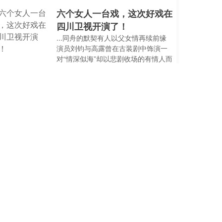
六个女人一台戏，这次好戏在
四川卫视开演了！
...同舟的默契有人以父女情再续前缘
演员刘钧与高露曾在古装剧中饰演一
对“情深似海”却以悲剧收场的有情人而
如今在《六姊妹》中两位演员竟从“夫
妻”变“父女”刘钧化身威严又偏心的父
亲
2025-03-14 19:02:00
2025开年剧集观察：古装剧
大胜，年代剧吸睛，剧N代待
发力
...“缩水”式创作，或是降本增效的又一
探索。芒果TV：以古装剧为抓手，赢
在开年起跑线开年以来，芒果TV先后
上线了《国色芳华》和《五福临门》
两部剧集。前者以未播先火爆之姿为
芒果TV
2025-02-14 22:36:00