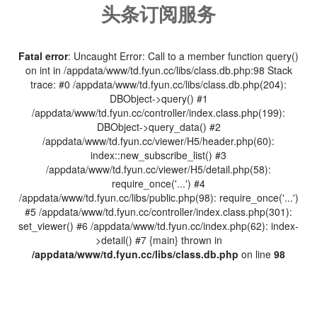
头条订阅服务
Fatal error
: Uncaught Error: Call to a member function query()
on int in /appdata/www/td.fyun.cc/libs/class.db.php:98 Stack
trace: #0 /appdata/www/td.fyun.cc/libs/class.db.php(204):
DBObject->query() #1
/appdata/www/td.fyun.cc/controller/index.class.php(199):
DBObject->query_data() #2
/appdata/www/td.fyun.cc/viewer/H5/header.php(60):
index::new_subscribe_list() #3
/appdata/www/td.fyun.cc/viewer/H5/detail.php(58):
require_once('...') #4
/appdata/www/td.fyun.cc/libs/public.php(98): require_once('...')
#5 /appdata/www/td.fyun.cc/controller/index.class.php(301):
set_viewer() #6 /appdata/www/td.fyun.cc/index.php(62): index-
>detail() #7 {main} thrown in
/appdata/www/td.fyun.cc/libs/class.db.php
on line
98