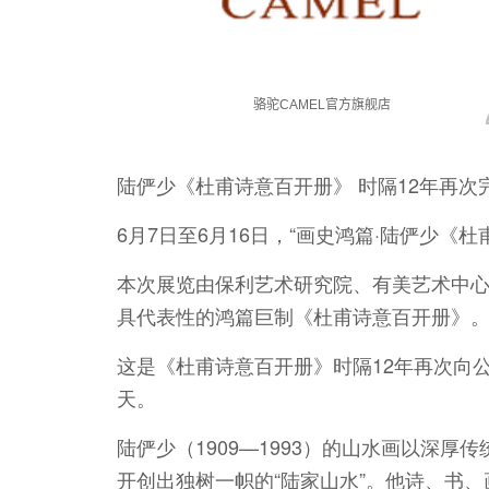
陆俨少《杜甫诗意百开册》 时隔12年再次
6月7日至6月16日，“画史鸿篇·陆俨少
本次展览由保利艺术研究院、有美艺术中
具代表性的鸿篇巨制《杜甫诗意百开册》
这是《杜甫诗意百开册》时隔12年再次向
天。
陆俨少（1909—1993）的山水画以深
开创出独树一帜的“陆家山水”。他诗、书