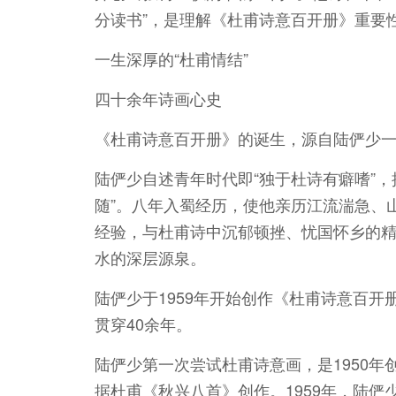
分读书”，是理解《杜甫诗意百开册》重要
一生深厚的“杜甫情结”
四十余年诗画心史
《杜甫诗意百开册》的诞生，源自陆俨少一
陆俨少自述青年时代即“独于杜诗有癖嗜”
随”。八年入蜀经历，使他亲历江流湍急、
经验，与杜甫诗中沉郁顿挫、忧国怀乡的
水的深层源泉。
陆俨少于1959年开始创作《杜甫诗意百开册
贯穿40余年。
陆俨少第一次尝试杜甫诗意画，是1950
据杜甫《秋兴八首》创作。1959年，陆俨