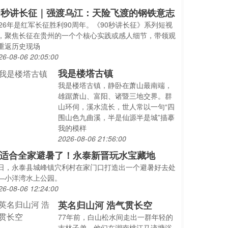
0秒讲长征｜强渡乌江：天险飞渡的钢铁意志
026年是红军长征胜利90周年。《90秒讲长征》系列短视
，聚焦长征在贵州的一个个核心实践或感人细节，带领观
重返历史现场
26-08-06 20:05:00
我是楼塔古镇
我是楼塔古镇，静卧在萧山最南端，
雄踞萧山、富阳、诸暨三地交界。群
山环伺，溪水流长，世人常以一句“四
围山色九曲溪，半是仙源半是城”描摹
我的模样
2026-08-06 21:56:00
适合全家避暑了！永泰新晋玩水宝藏地
日，永泰县城峰镇穴利村在家门口打造出一个避暑好去处
—小洋湾水上公园。
26-08-06 12:24:00
英名归山河 浩气贯长空
77年前，白山松水间走出一群年轻的
吉林子弟，他们在湖南桃江马迹塘浴