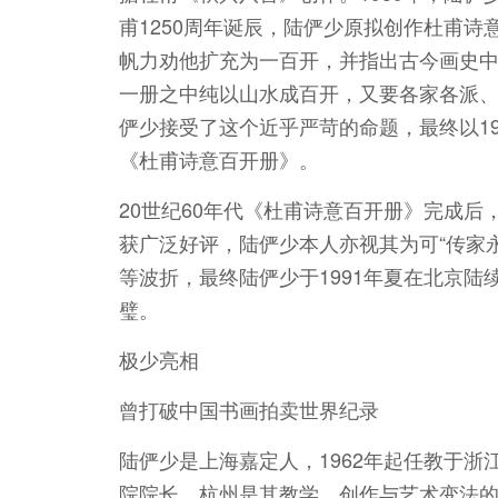
甫1250周年诞辰，陆俨少原拟创作杜甫
帆力劝他扩充为一百开，并指出古今画史
一册之中纯以山水成百开，又要各家各派、
俨少接受了这个近乎严苛的命题，最终以1
《杜甫诗意百开册》。
20世纪60年代《杜甫诗意百开册》完成
获广泛好评，陆俨少本人亦视其为可“传家
等波折，最终陆俨少于1991年夏在北京
璧。
极少亮相
曾打破中国书画拍卖世界纪录
陆俨少是上海嘉定人，1962年起任教于浙
院院长。杭州是其教学、创作与艺术变法