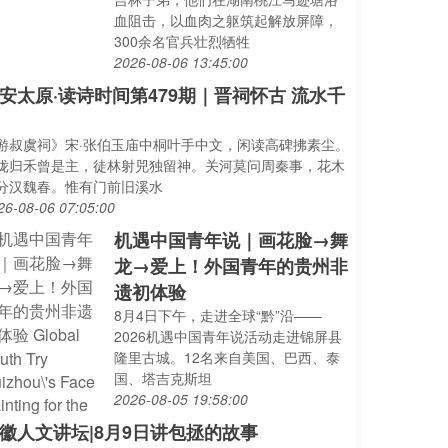
血阻击，以血肉之躯筑起解放屏障，
300余名官兵壮烈牺牲
2026-08-06 13:45:00
安太原·读诗时间第479期｜晋祠怀古 流水千
游叔虞祠》宋·张伯玉庙中桐叶手中文，闲读高碑拂素尘。
陇归禾曾是主，徒林射兕独留神。关河莫问周秦事，花木
分汉魏春。惟有门前旧溪水
26-08-06 07:05:00
机遇中国青年说｜画花脸→舞
龙→爱上！外国青年的贵州非
遗初体验
8月4日下午，走进全球“黔”沿——
2026机遇中国青年说活动走进锦屏县
隆里古城。12名来自美国、巴西、泰
国、塔吉克斯坦
2026-08-05 19:58:00
徽人文讲坛|8月9日讲包拯的故事