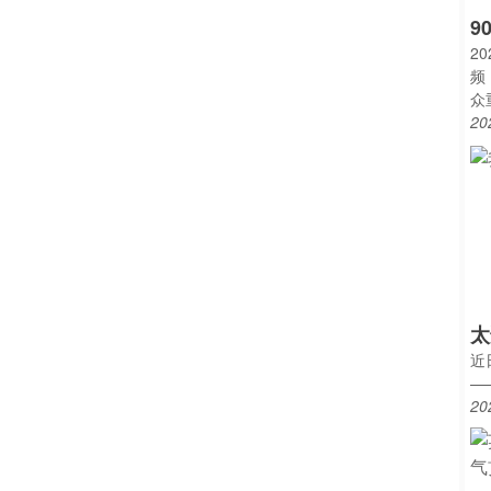
9
2
频
众
20
太
近
—
20