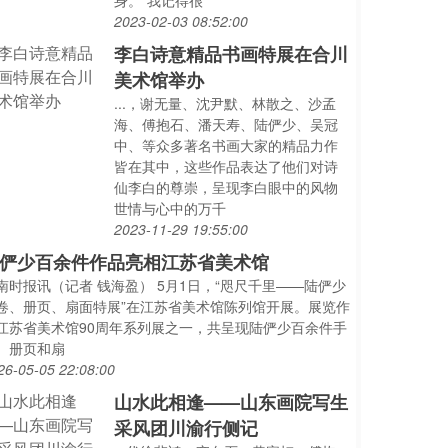
身。“我记得很
2023-02-03 08:52:00
李白诗意精品书画特展在合川
美术馆举办
...，谢无量、沈尹默、林散之、沙孟
海、傅抱石、潘天寿、陆俨少、吴冠
中、等众多著名书画大家的精品力作
皆在其中，这些作品表达了他们对诗
仙李白的尊崇，呈现李白眼中的风物
世情与心中的万千
2023-11-29 19:55:00
俨少百余件作品亮相江苏省美术馆
南时报讯（记者 钱海盈） 5月1日，“咫尺千里——陆俨少
卷、册页、扇面特展”在江苏省美术馆陈列馆开展。展览作
江苏省美术馆90周年系列展之一，共呈现陆俨少百余件手
、册页和扇
26-05-05 22:08:00
山水此相逢——山东画院写生
采风团川渝行侧记