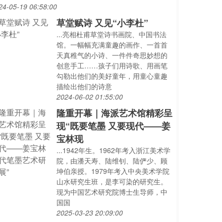
24-05-19 06:58:00
草堂赋诗 又见“小李杜”
...亮相杜甫草堂诗书画院、中国书法
馆。一幅幅充满童趣的画作、一首首
天真稚气的小诗、一件件奇思妙想的
创意手工……孩子们用诗歌、用画笔
勾勒出他们的美好童年，用童心童趣
描绘出他们的诗意
2024-06-02 01:55:00
隆重开幕｜海派艺术馆精彩呈
现“既要笔墨 又要现代——姜
宝林现
...1942年生。1962年考入浙江美术学
院，由潘天寿、陆维钊、陆俨少、顾
坤伯亲授。1979年考入中央美术学院
山水研究生班，是李可染的研究生。
现为中国艺术研究院博士生导师，中
国国
2025-03-23 20:09:00