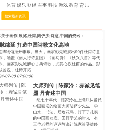
体育
娱乐
财经
军事
科技
游戏
教育
育儿
搜索最新资讯
多关于
画作,展览,杜甫,陆俨少,诗意,中国
的资讯：
脉绵延 打造中国诗歌文化高地
..堂博物馆拉开帷幕。当天，画家彭先诚展出90件杜甫诗意
作，涵盖《丽人行诗意图》《画马赞》《秋兴八首》等代
作。画家彭先诚醉心古典诗歌，尤其心仪杜甫的作品。彭
诚曾说，杜诗开拓
24-07-08 07:00:00
大师列传 | 陈家泠：赤诚见笔
墨 丹青述中国
...纪七十年代，陈家泠在上海师从当代
中国画坛的绘画大师陆俨少先生，学
山水、书法、后攻花鸟，打下了扎实
的中国画功底。回顾学艺的时光，有
三位老师的谆谆教诲让陈家泠受益终