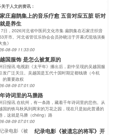
多关于
人文
的资讯：
家庄扁鹊集上的音乐疗愈 五音对应五脏 听对
就是养生
月7日，2026河北省中医药文化市集·扁鹊集在石家庄织音
953开市。河北省管弦乐协会会员孙晓洁于开幕式现场演奏
大鱼》
26-08-09 11:33:00
越国服饰 是怎么被复原的
州日报讯 电视剧《太平年》播出后，剧中呈现的吴越国服
引发广泛关注。吴越国是五代十国时期定都钱塘（今杭
）的重要政权
26-08-09 07:01:00
年诗词里的马塍路
州日报讯 在杭州，有一条路，藏着千年诗词里的悲伤。从
越国的铁马秋风到两宋的万花之园，现在只是如此普通的
巷，这就是马塍（chéng）路
26-08-09 07:01:00
纪录电影《被遗忘的将军》开