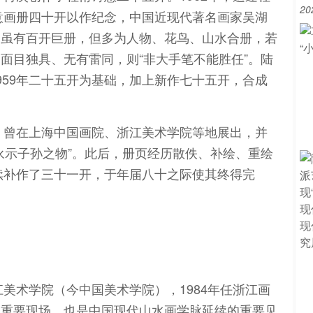
20
诗意画册四十开以作纪念，中国近现代著名画家吴湖
中虽有百开巨册，但多为人物、花鸟、山水合册，若
面目独具、无有雷同，则“非大手笔不能胜任”。陆
959年二十五开为基础，加上新作七十五开，合成
后，曾在上海中国画院、浙江美术学院等地展出，并
永示子孙之物”。此后，册页经历散佚、补绘、重绘
陆续补作了三十一开，于年届八十之际使其终得完
江美术学院（今中国美术学院），1984年任浙江画
的重要现场，也是中国现代山水画学脉延续的重要见