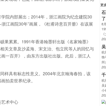
更
石
学院内部展出；2014年，浙江画院为纪念建院30
了
—浙江画院30年”画展，《杜甫诗意百开册》在该展
8
1
《
20
硕果累累。1991年香港翰墨轩出版《名家翰墨》
吴
少相关文章及沙孟海、宋文治、包立民等人的回忆与
杭
诗意画一百开》，由东方出版社出版。此后，浙江人
饰
州
20
同样具有标志性意义。2004年北京翰海春拍，该
千
书画拍卖世界纪录。
杭
吴
小
20
美艺术中心