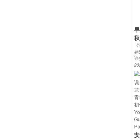
早
秋
《
异
谁
20
安