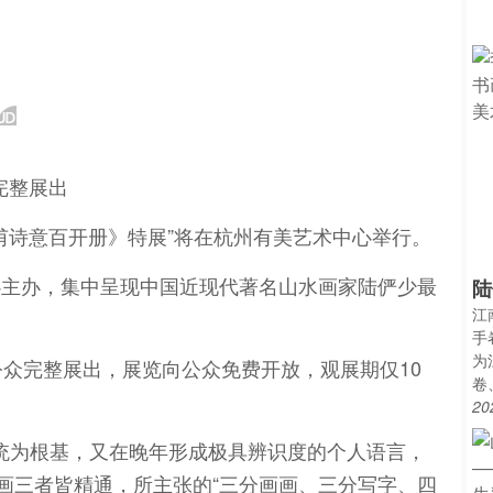
完整展出
《杜甫诗意百开册》特展”将在杭州有美艺术中心举行。
心主办，集中呈现中国近现代著名山水画家陆俨少最
陆
江
。
手
为
公众完整展出，展览向公众免费开放，观展期仅10
卷
20
厚传统为根基，又在晚年形成极具辨识度的个人语言，
、画三者皆精通，所主张的“三分画画、三分写字、四