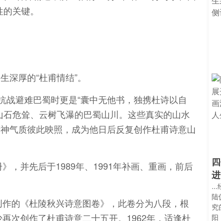
性的关键。
生深厚的“杜甫情结”。
，抗战避难巴蜀时更是“囊中无他书，独携杜诗以自
山石危耸、云树飞瀑的巴蜀山川。这些真实的山水
精神气质彼此映照，成为他日后反复创作杜甫诗意山
四
》，并先后于1989年、1991年补画、重画，前后
进
.
陆
年创作的《杜陵秋兴诗意图卷》，此卷分为八段，根
究
少再次创作了杜甫诗意二十五开。1962年，适逢杜
阳