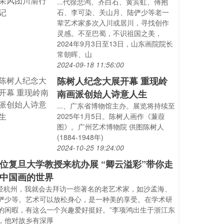
...代徐悲鸿、齐白石、黄宾虹、傅抱
石、李可染、关山月、陆俨少等老一
辈艺术家多次入川或居川，寻找创作
灵感。不至巴蜀，不识祖国之美，
2024年9月3日至13日，山东画院院长
常朝晖、山
2024-09-18 11:56:00
陈树人纪念大展开幕 重现岭
南画派创始人诗意人生
...、广东省博物馆主办。展览将持续至
2025年1月5日。陈树人画作《蒹葭
图》。广州艺术博物院 供图陈树人
(1884-1948年)
2024-10-25 19:24:00
位复旦大学教授来杭办展 “卿云溢彩”带你走
中国画的世界
..经杭州，我就会去拜访一些著名的老艺术家，如沙孟海、
俨少等。艺术可以放松身心，是一种美的享受。在学术研
的闲暇，有这么一个兴趣爱好挺好。”李项鸿出生于浙江东
，他对故乡有深厚