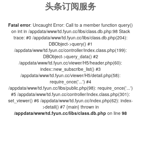
头条订阅服务
Fatal error
: Uncaught Error: Call to a member function query()
on int in /appdata/www/td.fyun.cc/libs/class.db.php:98 Stack
trace: #0 /appdata/www/td.fyun.cc/libs/class.db.php(204):
DBObject->query() #1
/appdata/www/td.fyun.cc/controller/index.class.php(199):
DBObject->query_data() #2
/appdata/www/td.fyun.cc/viewer/H5/header.php(60):
index::new_subscribe_list() #3
/appdata/www/td.fyun.cc/viewer/H5/detail.php(58):
require_once('...') #4
/appdata/www/td.fyun.cc/libs/public.php(98): require_once('...')
#5 /appdata/www/td.fyun.cc/controller/index.class.php(301):
set_viewer() #6 /appdata/www/td.fyun.cc/index.php(62): index-
>detail() #7 {main} thrown in
/appdata/www/td.fyun.cc/libs/class.db.php
on line
98