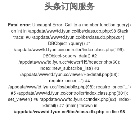
头条订阅服务
Fatal error
: Uncaught Error: Call to a member function query()
on int in /appdata/www/td.fyun.cc/libs/class.db.php:98 Stack
trace: #0 /appdata/www/td.fyun.cc/libs/class.db.php(204):
DBObject->query() #1
/appdata/www/td.fyun.cc/controller/index.class.php(199):
DBObject->query_data() #2
/appdata/www/td.fyun.cc/viewer/H5/header.php(60):
index::new_subscribe_list() #3
/appdata/www/td.fyun.cc/viewer/H5/detail.php(58):
require_once('...') #4
/appdata/www/td.fyun.cc/libs/public.php(98): require_once('...')
#5 /appdata/www/td.fyun.cc/controller/index.class.php(301):
set_viewer() #6 /appdata/www/td.fyun.cc/index.php(62): index-
>detail() #7 {main} thrown in
/appdata/www/td.fyun.cc/libs/class.db.php
on line
98