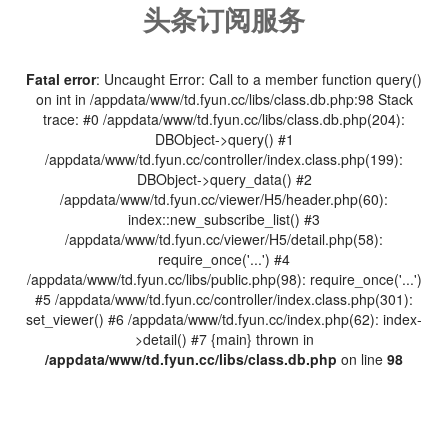
头条订阅服务
Fatal error
: Uncaught Error: Call to a member function query()
on int in /appdata/www/td.fyun.cc/libs/class.db.php:98 Stack
trace: #0 /appdata/www/td.fyun.cc/libs/class.db.php(204):
DBObject->query() #1
/appdata/www/td.fyun.cc/controller/index.class.php(199):
DBObject->query_data() #2
/appdata/www/td.fyun.cc/viewer/H5/header.php(60):
index::new_subscribe_list() #3
/appdata/www/td.fyun.cc/viewer/H5/detail.php(58):
require_once('...') #4
/appdata/www/td.fyun.cc/libs/public.php(98): require_once('...')
#5 /appdata/www/td.fyun.cc/controller/index.class.php(301):
set_viewer() #6 /appdata/www/td.fyun.cc/index.php(62): index-
>detail() #7 {main} thrown in
/appdata/www/td.fyun.cc/libs/class.db.php
on line
98