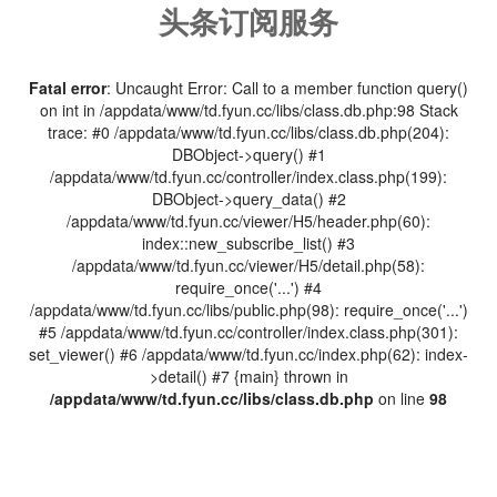
头条订阅服务
Fatal error
: Uncaught Error: Call to a member function query()
on int in /appdata/www/td.fyun.cc/libs/class.db.php:98 Stack
trace: #0 /appdata/www/td.fyun.cc/libs/class.db.php(204):
DBObject->query() #1
/appdata/www/td.fyun.cc/controller/index.class.php(199):
DBObject->query_data() #2
/appdata/www/td.fyun.cc/viewer/H5/header.php(60):
index::new_subscribe_list() #3
/appdata/www/td.fyun.cc/viewer/H5/detail.php(58):
require_once('...') #4
/appdata/www/td.fyun.cc/libs/public.php(98): require_once('...')
#5 /appdata/www/td.fyun.cc/controller/index.class.php(301):
set_viewer() #6 /appdata/www/td.fyun.cc/index.php(62): index-
>detail() #7 {main} thrown in
/appdata/www/td.fyun.cc/libs/class.db.php
on line
98